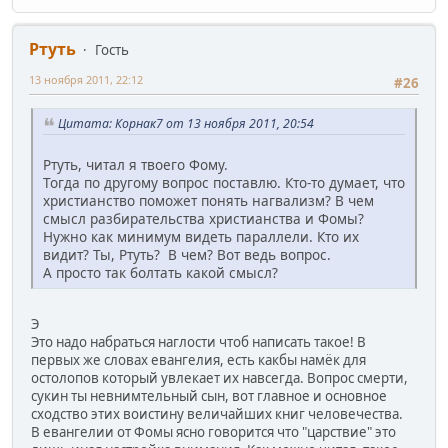
Ртуть
Гость
13 ноября 2011, 22:12
#26
Цитата: Корнак7 от 13 ноября 2011, 20:54
Ртуть, читал я твоего Фому.
Тогда по другому вопрос поставлю. Кто-то думает, что
христианство поможет понять нагвализм? В чем
смысл разбирательства христианства и Фомы?
Нужно как минимум видеть параллели. Кто их
видит? Ты, Ртуть? В чем? Вот ведь вопрос.
А просто так болтать какой смысл?
Э
Это надо набраться наглости чтоб написать такое! В
первых же словах евангелия, есть какбы намёк для
остолопов который увлекает их навсегда. Вопрос смерти,
сукин ты невнимтельный сын, вот главное и основное
сходство этих воистину величайших книг человечества.
В евангелии от Фомы ясно говорится что "царствие" это