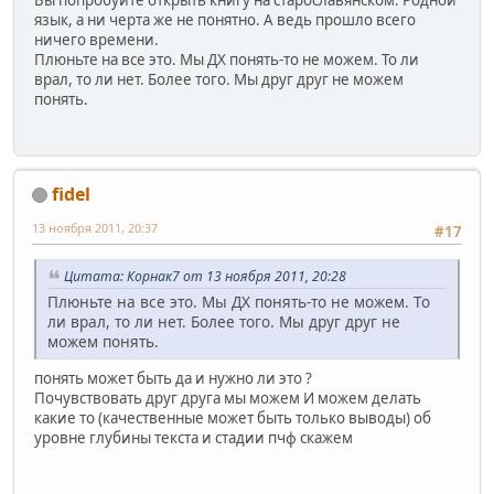
Вы попробуйте открыть книгу на старославянском. Родной
язык, а ни черта же не понятно. А ведь прошло всего
ничего времени.
Плюньте на все это. Мы ДХ понять-то не можем. То ли
врал, то ли нет. Более того. Мы друг друг не можем
понять.
fidel
13 ноября 2011, 20:37
#17
Цитата: Корнак7 от 13 ноября 2011, 20:28
Плюньте на все это. Мы ДХ понять-то не можем. То
ли врал, то ли нет. Более того. Мы друг друг не
можем понять.
понять может быть да и нужно ли это ?
Почувствовать друг друга мы можем И можем делать
какие то (качественные может быть только выводы) об
уровне глубины текста и стадии пчф скажем