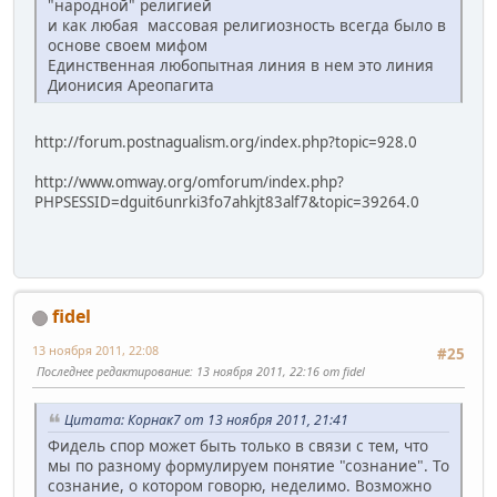
"народной" религией
и как любая массовая религиозность всегда было в
основе своем мифом
Единственная любопытная линия в нем это линия
Дионисия Ареопагита
http://forum.postnagualism.org/index.php?topic=928.0
http://www.omway.org/omforum/index.php?
PHPSESSID=dguit6unrki3fo7ahkjt83alf7&topic=39264.0
fidel
13 ноября 2011, 22:08
#25
Последнее редактирование
: 13 ноября 2011, 22:16 от fidel
Цитата: Корнак7 от 13 ноября 2011, 21:41
Фидель спор может быть только в связи с тем, что
мы по разному формулируем понятие "сознание". То
сознание, о котором говорю, неделимо. Возможно