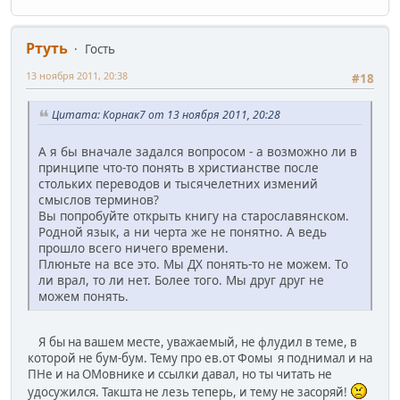
Ртуть
Гость
13 ноября 2011, 20:38
#18
Цитата: Корнак7 от 13 ноября 2011, 20:28
А я бы вначале задался вопросом - а возможно ли в
принципе что-то понять в христианстве после
стольких переводов и тысячелетних измений
смыслов терминов?
Вы попробуйте открыть книгу на старославянском.
Родной язык, а ни черта же не понятно. А ведь
прошло всего ничего времени.
Плюньте на все это. Мы ДХ понять-то не можем. То
ли врал, то ли нет. Более того. Мы друг друг не
можем понять.
Я бы на вашем месте, уважаемый, не флудил в теме, в
которой не бум-бум. Тему про ев.от Фомы я поднимал и на
ПНе и на ОМовнике и ссылки давал, но ты читать не
удосужился. Такшта не лезь теперь, и тему не засоряй!