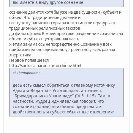
вы имеете в виду другое сознание.
сознание делится хотя бы уже на две сущности - субъект и
объект Это традиционное деление и
на эту тему написаны горы разного типа литературы от
традиционных религиозных текстов
до философских В моей практике разделение сознания на
объект и субъект центральная часть
Я этим занимаюсь непосредственно Сознание у всех
приблизительно одинаково устроено но у всех разная
энергетика
Первое попавшееся
http://sankara.narod.ru/torchinov.html
Цитировать
десь есть смысл обратиться к главному источнику
Адвайта-Веданты – Упанишадам, а точнее к
"Брихадараньяка-Упанишаде" (IV 5, 1-15). Там, в
частности, мудрец Яджнявалкья говорит, что
сознание (знание) неизбежно предполагает
двойственность и субъект-объектные отношения: