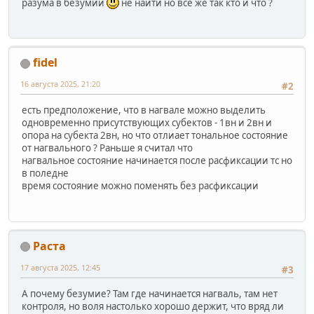
разума в безумии
не найти но все же так кто и что ?
fidel
16 августа 2025, 21:20
#2
есть предположение, что в нагвале можно выделить
одновременно присутствующих субектов - 1вн и 2вн и
опора на субекта 2вн, но что отлиает тональное состояние
от нагвального ? Раньше я считал что
нагвальное состояние начинается после расфиксации тс но
в поледне
время состояние можно поменять без расфиксации
Раста
17 августа 2025, 12:45
#3
А почему безумие? Там где начинается нагваль, там нет
контроля, но воля настолько хорошо держит, что вряд ли