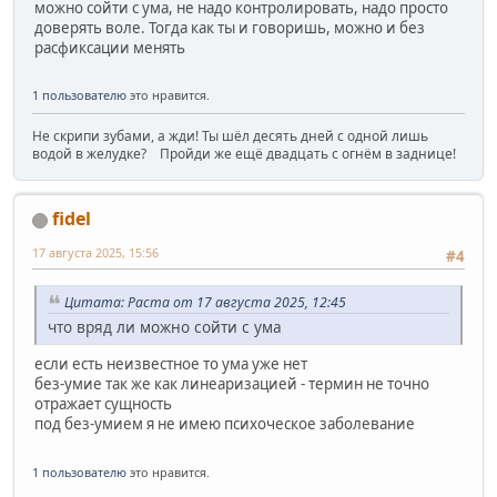
можно сойти с ума, не надо контролировать, надо просто
доверять воле. Тогда как ты и говоришь, можно и без
расфиксации менять
1 пользователю
это нравится.
Не скрипи зубами, а жди! Ты шёл десять дней с одной лишь
водой в желудке? Пройди же ещё двадцать с огнём в заднице!
fidel
17 августа 2025, 15:56
#4
Цитата: Раста от 17 августа 2025, 12:45
что вряд ли можно сойти с ума
если есть неизвестное то ума уже нет
без-умие так же как линеаризацией - термин не точно
отражает сущность
под без-умием я не имею психоческое заболевание
1 пользователю
это нравится.