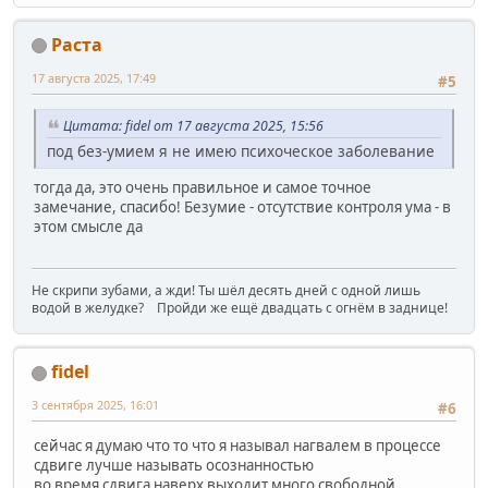
Раста
17 августа 2025, 17:49
#5
Цитата: fidel от 17 августа 2025, 15:56
под без-умием я не имею психоческое заболевание
тогда да, это очень правильное и самое точное
замечание, спасибо! Безумие - отсутствие контроля ума - в
этом смысле да
Не скрипи зубами, а жди! Ты шёл десять дней с одной лишь
водой в желудке? Пройди же ещё двадцать с огнём в заднице!
fidel
3 сентября 2025, 16:01
#6
сейчас я думаю что то что я называл нагвалем в процессе
сдвиге лучше называть осознанностью
во время сдвига наверх выходит много свободной