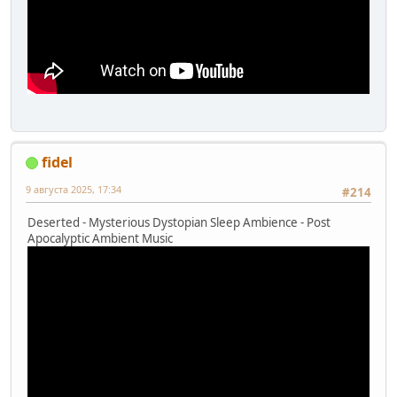
fidel
9 августа 2025, 17:34
#214
Deserted - Mysterious Dystopian Sleep Ambience - Post
Apocalyptic Ambient Music