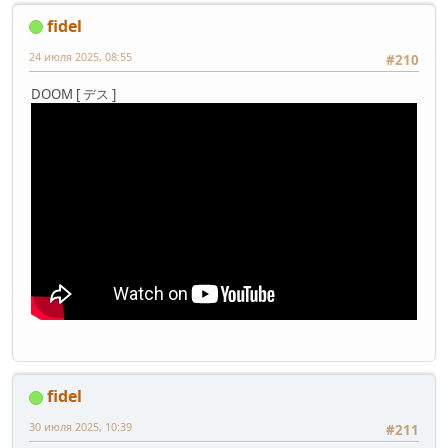
fidel
24 июля 2025, 08:55
#210
DOOM [ デス ]
fidel
30 июля 2025, 10:39
#211