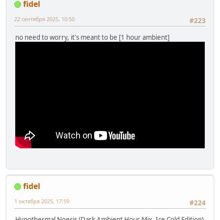
fidel
22 сентября 2025, 10:50
#223
no need to worry, it's meant to be [1 hour ambient]
fidel
1 октября 2025, 17:59
#224
Hypothermal Noesis (Dark Ambient Hour Mix, Ice Cold Edition)