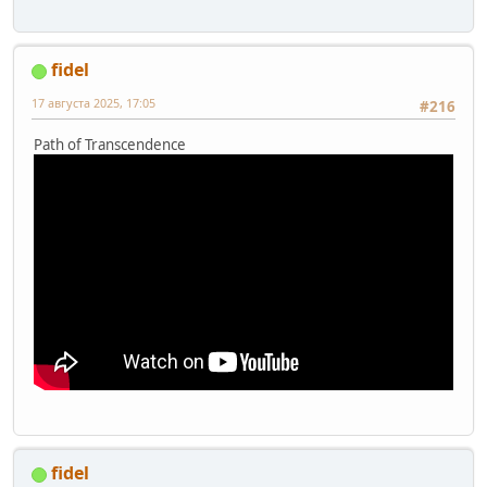
fidel
17 августа 2025, 17:05
#216
Path of Transcendence
fidel