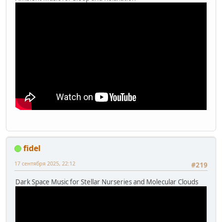
fidel
17 сентября 2025, 22:12
#219
Dark Space Music for Stellar Nurseries and Molecular Clouds