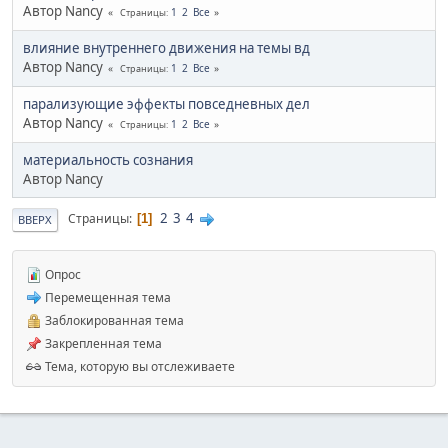
Автор Nancy
1
2
Все
Страницы
влияние внутреннего движения на темы вд
Автор Nancy
1
2
Все
Страницы
парализующие эффекты повседневных дел
Автор Nancy
1
2
Все
Страницы
материальность сознания
Автор Nancy
2
3
4
Страницы
1
ВВЕРХ
Опрос
Перемещенная тема
Заблокированная тема
Закрепленная тема
Тема, которую вы отслеживаете