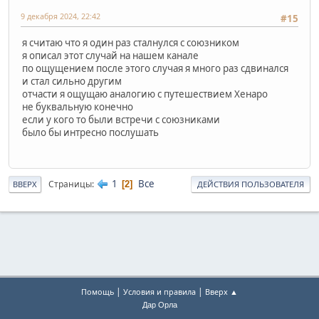
9 декабря 2024, 22:42
#15
я считаю что я один раз сталнулся с союзником
я описал этот случай на нашем канале
по ощущением после этого случая я много раз сдвинался
и стал сильно другим
отчасти я ощущаю аналогию с путешествием Хенаро
не буквальную конечно
если у кого то были встречи с союзниками
было бы интресно послушать
1
Все
Страницы
2
ВВЕРХ
ДЕЙСТВИЯ ПОЛЬЗОВАТЕЛЯ
|
|
Помощь
Условия и правила
Вверх ▲
Дар Орла