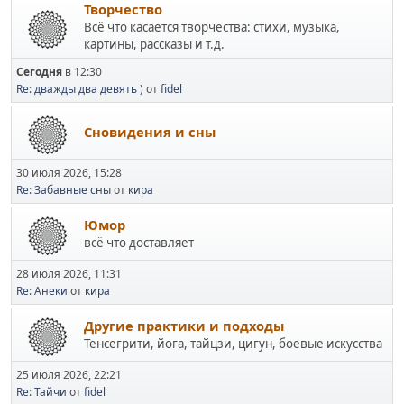
Творчество
Всё что касается творчества: стихи, музыка,
картины, рассказы и т.д.
Сегодня
в 12:30
Re: дважды два девять )
от
fidel
Сновидения и сны
30 июля 2026, 15:28
Re: Забавные сны
от
кира
Юмор
всё что доставляет
28 июля 2026, 11:31
Re: Анеки
от
кира
Другие практики и подходы
Тенсегрити, йога, тайцзи, цигун, боевые искусства
25 июля 2026, 22:21
Re: Тайчи
от
fidel