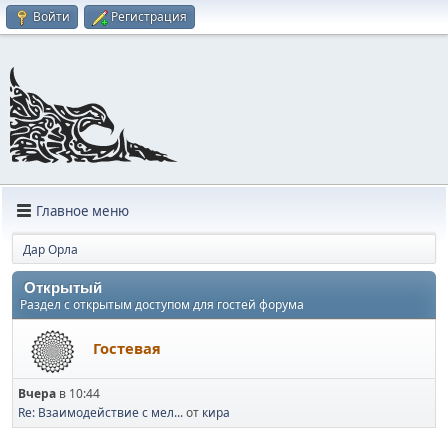
Войти
Регистрация
Главное меню
Дар Орла
Открытый
Раздел с открытым доступом для гостей форума
Гостевая
Вчера
в 10:44
Re: Взаимодействие с мел...
от
кира