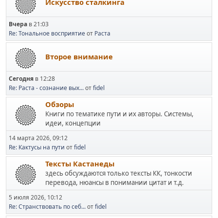
Искусство сталкинга
Вчера
в 21:03
Re: Тональное восприятие
от
Раста
Второе внимание
Сегодня
в 12:28
Re: Раста - сознание вых...
от
fidel
Обзоры
Книги по тематике пути и их авторы. Системы,
идеи, концепции
14 марта 2026, 09:12
Re: Кактусы на пути
от
fidel
Тексты Кастанеды
здесь обсуждаются только тексты КК, тонкости
перевода, нюансы в понимании цитат и т.д.
5 июля 2026, 10:12
Re: Странствовать по себ...
от
fidel