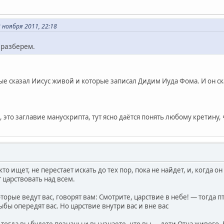
ноября 2011, 22:18
 разберем.
е сказал Иисус живой и которые записал Дидим Иуда Фома. И он сказ
 это заглавие манускрипта, тут ясно даётся понять любому кретину, ч
 кто ищет, не перестает искать до тех пор, пока не найдет, и, когда о
т царствовать над всем.
которые ведут вас, говорят вам: Смотрите, царствие в небе! — тогда 
ыбы опередят вас. Но царствие внутри вас и вне вас