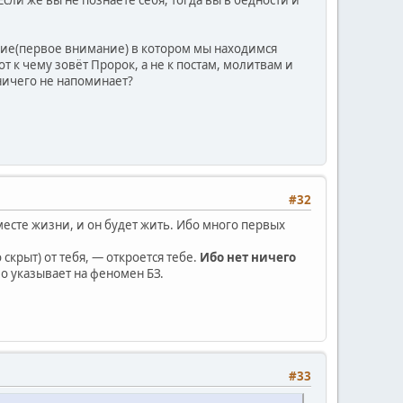
Если же вы не познаете себя, тогда вы в бедности и
ние(первое внимание) в котором мы находимся
т к чему зовёт Пророк, а не к постам, молитвам и
 ничего не напоминает?
#32
месте жизни, и он будет жить. Ибо много первых
о скрыт) от тебя, — откроется тебе.
Ибо нет ничего
о указывает на феномен БЗ.
#33