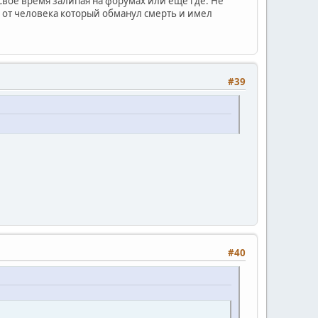
 свое время залипая на форумах или ещё где. Не
ь от человека который обманул смерть и имел
#39
#40