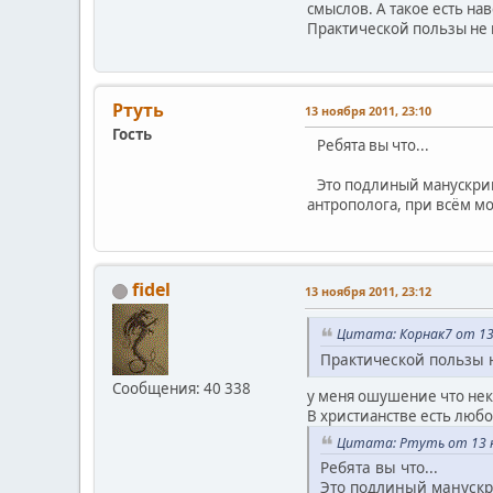
смыслов. А такое есть на
Практической пользы не н
Ртуть
13 ноября 2011, 23:10
Гость
Ребята вы что...
Это подлиный манускрипт
антрополога, при всём м
fidel
13 ноября 2011, 23:12
Цитата: Корнак7 от 13 
Практической пользы н
Сообщения: 40 338
у меня ошушение что нек
В христианстве есть лю
Цитата: Ртуть от 13 н
Ребята вы что...
Это подлиный манускр