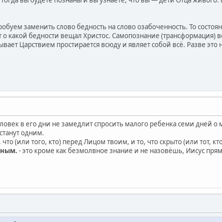
 тогда вы будете познаны и вы узнаете, что вы — дети Отца живого. 
буем заменить слово бедность на слово озабоченность. То состоя
 о какой бедности вещал Христос. Самопознание (трансформация) во
зывает Царствием простирается всюду и являет собой всё. Разве это
еловек в его дни не замедлит спросить малого ребенка семи дней о 
станут одним.
 что (или того, кто) перед Лицом твоим, и то, что скрыто (или тот, кт
вным.
- это кроме как безмолвное знание и не назовёшь, Иисус прям