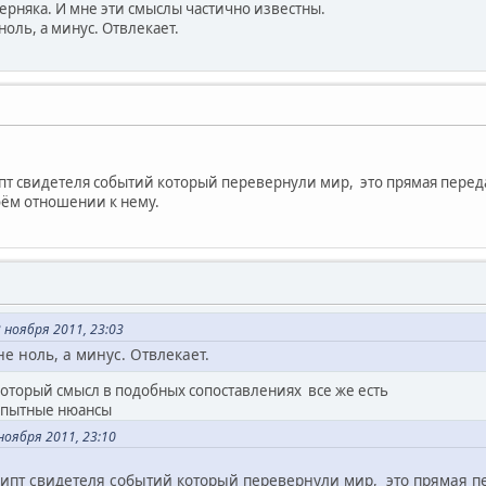
верняка. И мне эти смыслы частично известны.
оль, а минус. Отвлекает.
 свидетеля событий который перевернули мир, это прямая передач
оём отношении к нему.
ноября 2011, 23:03
е ноль, а минус. Отвлекает.
оторый смысл в подобных сопоставлениях все же есть
бопытные нюансы
оября 2011, 23:10
ипт свидетеля событий который перевернули мир, это прямая пе