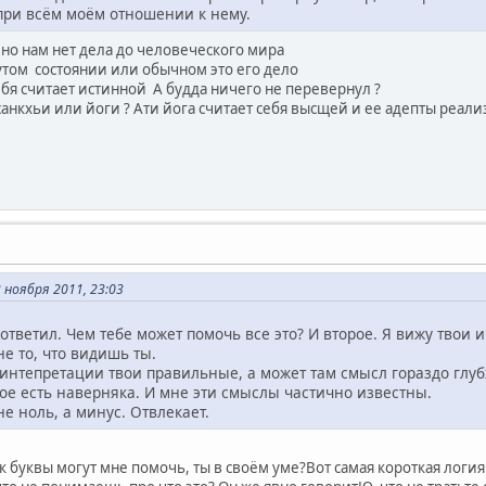
при всём моём отношении к нему.
но нам нет дела до человеческого мира
нутом состоянии или обычном это его дело
бя считает истинной А будда ничего не перевернул ?
санкхьи или йоги ? Ати йога считает себя высщей и ее адепты реал
ноября 2011, 23:03
 ответил. Чем тебе может помочь все это? И второе. Я вижу твои 
не то, что видишь ты.
интепретации твои правильные, а может там смысл гораздо глубж
ое есть наверняка. И мне эти смыслы частично известны.
е ноль, а минус. Отвлекает.
 буквы могут мне помочь, ты в своём уме?Вот самая короткая логия