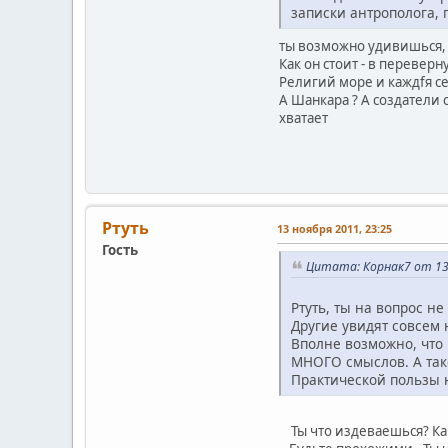
записки антрополога, 
ты возможно удивишься, 
Как он стоит - в перевер
Религий море и каждfя се
А Шанкара ? А создатели 
хватает
Ртуть
13 ноября 2011, 23:25
Гость
Цитата: Корнак7 от 13 
Ртуть, ты на вопрос не
Другие увидят совсем 
Вполне возможно, что 
МНОГО смыслов. А так
Практической пользы н
Ты что издеваешься? Как