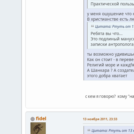
Практической пользы
у меня ошушение что 
В христианстве есть 
Цитата: Ртуть от 13
Ребята вы что...
Это подлиный мануск
записки антрополога
ты возможно удивишьс
Как он стоит - в пере
Религий море и каждfя
А Шанкара ? А создате
этого добра хватает
с кем я говорю? кому "на
fidel
13 ноября 2011, 23:33
Цитата: Ртуть от 13 н