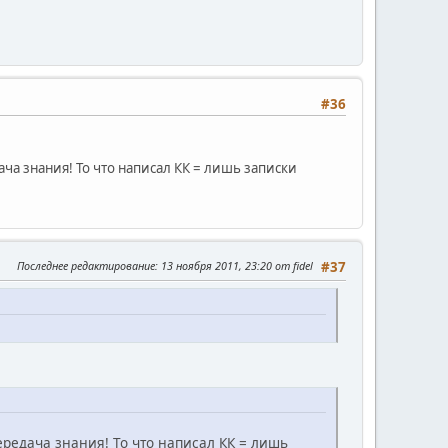
#36
а знания! То что написал КК = лишь записки
Последнее редактирование
: 13 ноября 2011, 23:20 от fidel
#37
редача знания! То что написал КК = лишь