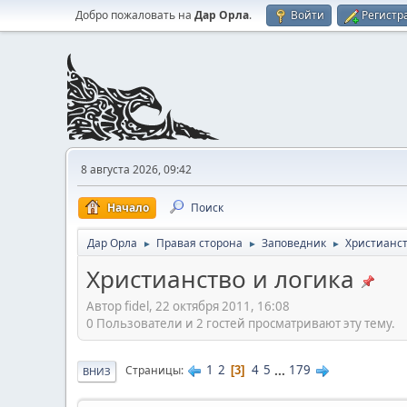
Добро пожаловать на
Дар Орла
.
Войти
Регистр
8 августа 2026, 09:42
Начало
Поиск
Дар Орла
Правая сторона
Заповедник
Христианст
►
►
►
Христианство и логика
Автор fidel, 22 октября 2011, 16:08
0 Пользователи и 2 гостей просматривают эту тему.
1
2
4
5
...
179
Страницы
3
ВНИЗ