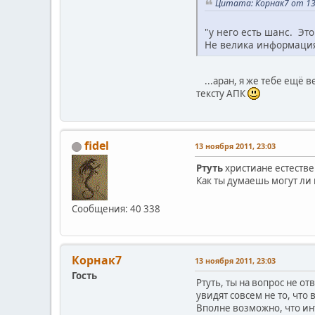
Цитата: Корнак7 от 13 
"у него есть шанс. Это
Не велика информация.
...аран, я же тебе ещё в
тексту АПК
fidel
13 ноября 2011, 23:03
Ртуть
христиане естестве
Как ты думаешь могут ли 
Сообщения: 40 338
Корнак7
13 ноября 2011, 23:03
Гость
Ртуть, ты на вопрос не о
увидят совсем не то, что
Вполне возможно, что ин