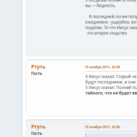
3 Когда вы познаете себя,
вы — бедность.
В последней логии попро
ежедневно - ущербно, вот
податям. То что Иисус на
это второе сходство
Ртуть
13 ноября 2011, 22:49
Гость
4 Иисус сказал: Старый ч
будут последними, и они 
5 Иисус сказал: Познай то,
тайного, что не будет я
Ртуть
13 ноября 2011, 22:56
Гость