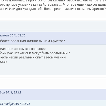
то не понимаешь про что это? Он же явно говоритЮ. что не тратьте
это прямое указание как действовать ... Что тебе ещё надо слышат
азни! Или дон Хуан для тебя более реальная личность, чем Христос?
оября 2011, 23:25
 более реальная личность, чем Христос?
реальнее а в том кто палезнее
оих уже нет как они могут быть реальными ?
я есть некий реальный опыт в этом учении
нижек
бря 2011, 23:12
3 ноября 2011, 23:03