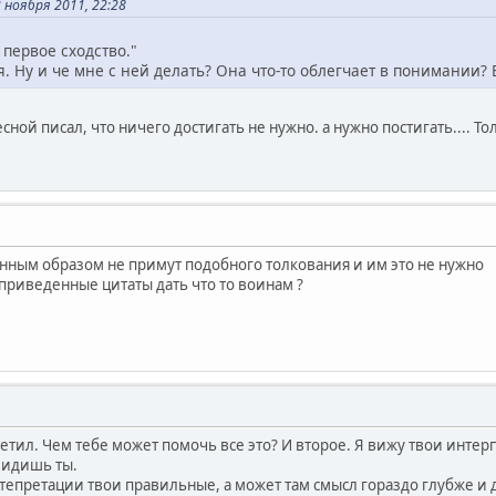
ноября 2011, 22:28
 первое сходство."
 Ну и че мне с ней делать? Она что-то облегчает в понимании?
есной писал, что ничего достигать не нужно. а нужно постигать.... Т
нным образом не примут подобного толкования и им это не нужно
приведенные цитаты дать что то воинам ?
тветил. Чем тебе может помочь все это? И второе. Я вижу твои интер
 видишь ты.
тепретации твои правильные, а может там смысл гораздо глубже и д