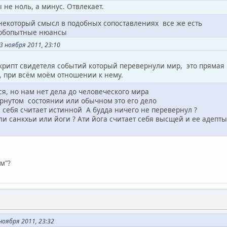
 не ноль, а минус. Отвлекает.
некоторый смысл в подобных сопоставлениях все же есть
любопытные нюансы
 ноября 2011, 23:10
рипт свидетеля событий который перевернули мир, это прямая п
, при всём моём отношении к нему.
я, но нам нет дела до человеческого мира
вернутом состоянии или обычном это его дело
 себя считает истинной А будда ничего не перевернул ?
ли санкхьи или йоги ? Ати йога считает себя высщей и ее адепт
м"?
оября 2011, 23:32