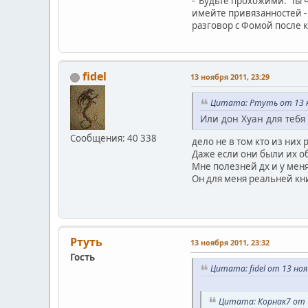
- Будьте прохожими. Ты ч
имейте привязанностей - 
разговор с Фомой после к
fidel
13 ноября 2011, 23:29
Цитата: Ртуть от 13 н
Или дон Хуан для тебя
Сообщения: 40 338
дело не в том кто из них 
Даже если они были их об
Мне полезней дх и у мен
Он для меня реальней к
Ртуть
13 ноября 2011, 23:32
Гость
Цитата: fidel от 13 ноя
Цитата: Корнак7 от 1