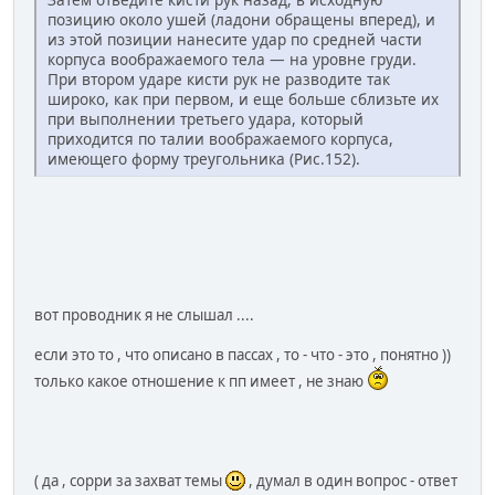
позицию около ушей (ладони обращены вперед), и
из этой позиции нанесите удар по средней части
корпуса воображаемого тела — на уровне груди.
При втором ударе кисти рук не разводите так
широко, как при первом, и еще больше сблизьте их
при выполнении третьего удара, который
приходится по талии воображаемого корпуса,
имеющего форму треугольника (Рис.152).
вот проводник я не слышал ....
если это то , что описано в пассах , то - что - это , понятно ))
только какое отношение к пп имеет , не знаю
( да , сорри за захват темы
, думал в один вопрос - ответ