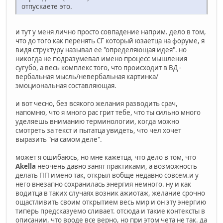
отпускаете это.
и тут у меня лично просто совпадение наприм. дело в том,
что до того как перенять СГ который юзаетца на форуме, я
видя структуру называл ее "определяющая идея". но
никогда не подразумевал имено процесс мышления
сугубо, а весь комплекс того, что происходит в ВД -
вербальная мысль/невербальная картинка/
эмоциональная составляющая.
и вот чесно, без всякого желания разводить срач,
напомню, что я много рас грит тебе, что ты сильно много
уделяешь вниманию терминологии, когда можно
смотреть за текст и пытатца увидеть, что чел хочет
выразить "на самом деле".
может я ошибаюсь, но мне кажетца, что дело в том, что
Akella
неочень давно занят практиками, а возможность
делать ПП имено так, открыл вобще недавно совсем.и у
него внезапно сохранилась энергия немного. ну и как
водитца в таких случаях возник ажиотаж, желание срочно
ощастливить своим открытием весь мир и он эту энергию
типерь предсказуемо сливает. отсюда и такие контексты в
описании, что вроде все верно, но при этом чета не так. да