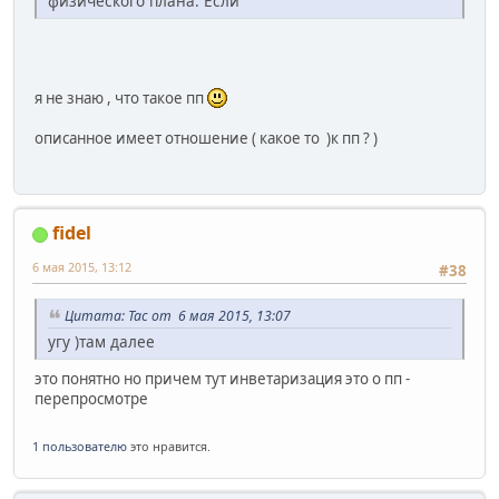
физического плана. Если
я не знаю , что такое пп
описанное имеет отношение ( какое то )к пп ? )
fidel
6 мая 2015, 13:12
#38
Цитата: Tac от 6 мая 2015, 13:07
угу )там далее
это понятно но причем тут инветаризация это о пп -
перепросмотре
1 пользователю
это нравится.