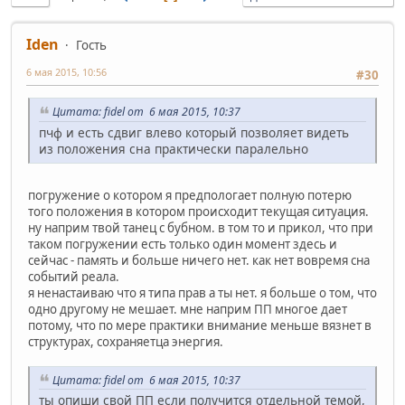
Iden
Гость
6 мая 2015, 10:56
#30
Цитата: fidel от 6 мая 2015, 10:37
пчф и есть сдвиг влево который позволяет видеть
из положения сна практически паралельно
погружение о котором я предпологает полную потерю
того положения в котором происходит текущая ситуация.
ну наприм твой танец с бубном. в том то и прикол, что при
таком погружении есть только один момент здесь и
сейчас - память и больше ничего нет. как нет вовремя сна
событий реала.
я ненастаиваю что я типа прав а ты нет. я больше о том, что
одно другому не мешает. мне наприм ПП многое дает
потому, что по мере практики внимание меньше вязнет в
структурах, сохраняетца энергия.
Цитата: fidel от 6 мая 2015, 10:37
ты опиши свой ПП если получится отдельной темой,