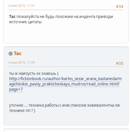
6 мая 2015, 11:51
#34
Tac
пожалуйста не будь похожим на индента приводи
источник цитаты
Tac
6 мая 2015, 11:59
#35
ты ж наизусть кк знаешь )
http://fictionbook.ru/author/karlos_sezar_arana_kastaneda/m
agicheskie_passiy_prakticheskaya_mudros/read_online.html?
page=7
уточню ... техника работы с инв списком эквивалентна ли
технике пп ? )