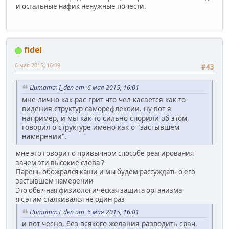
и остальные нафик ненужные почести.
fidel
6 мая 2015, 16:09
#43
Цитата: I_den от 6 мая 2015, 16:01
мне лично как рас грит что чел касается как-то
видения структур саморефлексии. ну вот я
например, и мы как то сильно спорили об этом,
говорил о структуре имено как о "застывшем
намерении".
мне это говорит о привычном способе реагирования
зачем эти высокие слова ?
Парень обожрался каши и мы будем рассуждать о его
застывшем намерении
Это обычная физиологическая защита организма
я с этим сталкивался не один раз
Цитата: I_den от 6 мая 2015, 16:01
и вот чесно, без всякого желания разводить срач,