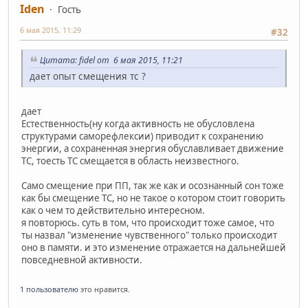
Iden
Гость
6 мая 2015, 11:29
#32
Цитата: fidel от 6 мая 2015, 11:21
дает опыт смещения тс ?
дает
Естественность(ну когда активность не обусловлена
структурами саморефлексии) приводит к сохранению
энергии, а сохраненная энергия обуславливает движение
ТС, тоесть ТС смещается в область неизвестного.
Само смещение при ПП, так же как и осознанный сон тоже
как бы смещение ТС, но не такое о котором стоит говорить
как о чем то действительно интересном.
я повторюсь. суть в том, что происходит тоже самое, что
ты назвал "изменение чувственного" только происходит
оно в памяти. и это изменение отражается на дальнейшей
повседневной активности.
1 пользователю
это нравится.