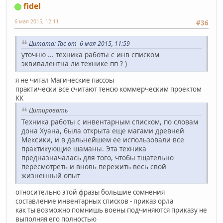
fidel
6 мая 2015, 12:11
#36
Цитата: Tac от 6 мая 2015, 11:59
уточню ... техника работы с инв списком
эквивалентна ли технике пп ? )
я не читал Магические пассоы
практически все считают тенсю коммерческим проектом
КК
Цитировать
Техника работы с инвентарным списком, по словам
дона Хуана, была открыта еще магами древней
Мексики, и в дальнейшем ее использовали все
практикующие шаманы. Эта техника
предназначалась для того, чтобы тщательно
пересмотреть и вновь пережить весь свой
жизненный опыт
относительно этой фразы большие сомнения
составление инвентарных списков - приказ орла
как ты возможно помнишь воены подчиняются приказу не
выполняя его полностью