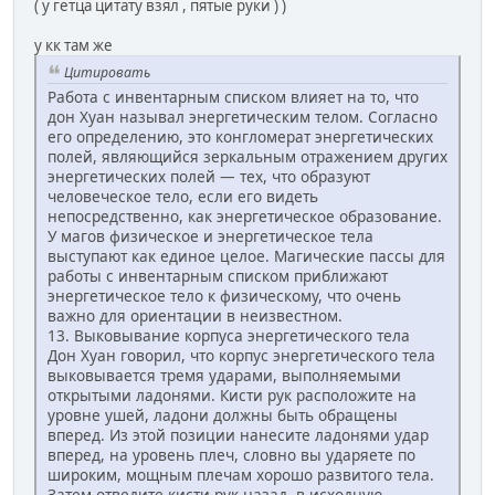
( у гетца цитату взял , пятые руки ) )
у кк там же
Цитировать
Работа с инвентарным списком влияет на то, что
дон Хуан называл энергетическим телом. Согласно
его определению, это конгломерат энергетических
полей, являющийся зеркальным отражением других
энергетических полей — тех, что образуют
человеческое тело, если его видеть
непосредственно, как энергетическое образование.
У магов физическое и энергетическое тела
выступают как единое целое. Магические пассы для
работы с инвентарным списком приближают
энергетическое тело к физическому, что очень
важно для ориентации в неизвестном.
13. Выковывание корпуса энергетического тела
Дон Хуан говорил, что корпус энергетического тела
выковывается тремя ударами, выполняемыми
открытыми ладонями. Кисти рук расположите на
уровне ушей, ладони должны быть обращены
вперед. Из этой позиции нанесите ладонями удар
вперед, на уровень плеч, словно вы ударяете по
широким, мощным плечам хорошо развитого тела.
Затем отведите кисти рук назад, в исходную