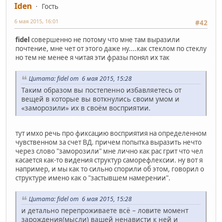
Iden
Гость
6 мая 2015, 16:01
#42
fidel
совершенно не потому что мне там выразили
почтение, мне чет от этого даже ну....как стеклом по стеклу
но тем не менее я читая эти фразы понял их так
Цитата: fidel от 6 мая 2015, 15:28
Таким образом вы постепенно избавляетесь от
вещей в которые вы воткнулись своим умом и
«заморозили» их в своём восприятии.
тут имхо речь про фиксацию восприятия на определенном
чувственном за счет ВД. причем попытка выразить нечто
через слово "заморозили" мне лично как рас грит что чел
касается как-то видения структур саморефлексии. ну вот я
например, и мы как то сильно спорили об этом, говорил о
структуре имено как о "застывшем намерении".
Цитата: fidel от 6 мая 2015, 15:28
и детально перепроживаете всё – ловите момент
зарождения(мысли) вашей ненависти к ней и