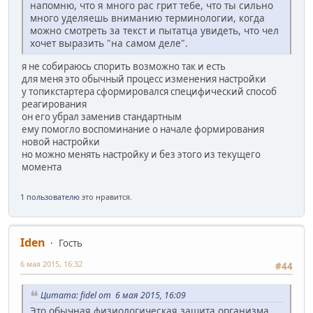
напомню, что я много рас грит тебе, что ты сильно
много уделяешь вниманию терминологии, когда
можно смотреть за текст и пытатца увидеть, что чел
хочет выразить "на самом деле".
я не собираюсь спорить возможно так и есть
для меня это обычный процесс изменения настройки
у топикстартера сформировался специфический способ
реагирования
он его убрал заменив стандартным
ему помогло воспоминание о начале формирования
новой настройки
но можно менять настройку и без этого из текущего
момента
1 пользователю
это нравится.
Iden
Гость
6 мая 2015, 16:32
#44
Цитата: fidel от 6 мая 2015, 16:09
Это обычная физиологическая защита организма