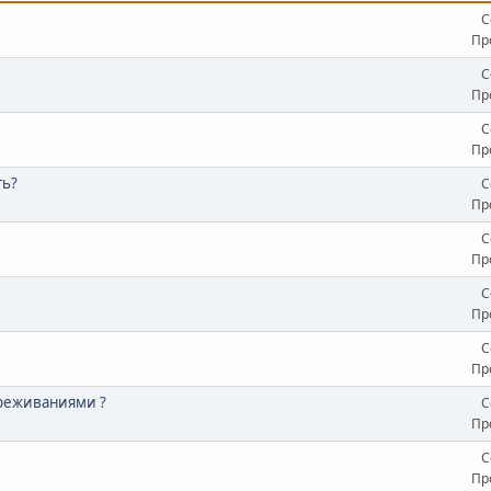
С
Пр
С
Пр
С
Пр
ть?
С
Пр
С
Пр
С
Пр
С
Пр
реживаниями ?
С
Пр
С
Пр