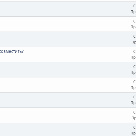
С
Пр
С
Пр
С
Пр
 совместить?
С
Пр
С
Пр
С
Пр
С
Пр
С
Пр
С
Пр