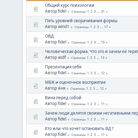
Общий курс психологии
Автор
fidel
1
2
3
...
31
Страницы
Пять уровней сворачивания формы
Автор wind1
1
2
3
...
17
Страницы
ОВД
Автор
fidel
1
2
3
...
15
Страницы
Человеческая форма. Что это и зачем её теря
Автор asdf
1
2
3
...
13
Страницы
Презентация себя
Автор
fidel
1
2
3
...
12
Страницы
МБЖ и оценочное восприятие
Автор Аня
1
2
3
...
12
Страницы
Вина перед собой
Автор
fidel
1
2
3
...
11
Страницы
Зачем люди делятся своими негативными пе
Автор
fidel
1
2
3
...
11
Страницы
Кто или что хочет остановить ВД ?
Автор
fidel
1
2
3
...
11
Страницы