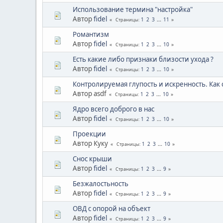
Использование термина "настройка"
Автор
fidel
1
2
3
...
11
Страницы
Романтизм
Автор
fidel
1
2
3
...
10
Страницы
Есть какие либо признаки близости ухода ?
Автор
fidel
1
2
3
...
10
Страницы
Контролируемая глупость и искренность. Как
Автор asdf
1
2
3
...
10
Страницы
Ядро всего доброго в нас
Автор
fidel
1
2
3
...
10
Страницы
Проекции
Автор Куку
1
2
3
...
10
Страницы
Снос крыши
Автор
fidel
1
2
3
...
9
Страницы
Безжалостьность
Автор
fidel
1
2
3
...
9
Страницы
ОВД с опорой на объект
Автор
fidel
1
2
3
...
9
Страницы