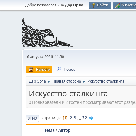
Добро пожаловать на
Дар Орла
.
Войти
Регистр
6 августа 2026, 11:50
Начало
Поиск
Дар Орла
Правая сторона
Искусство сталкинга
►
►
Искусство сталкинга
0 Пользователи и 2 гостей просматривают этот разде
2
3
...
72
Страницы
1
ВНИЗ
Тема
/
Автор