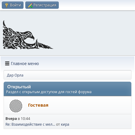
Войти
Регистрация
Главное меню
Дар Орла
Открытый
Раздел с открытым доступом для гостей форума
Гостевая
Вчера
в 10:44
Re: Взаимодействие с мел...
от
кира