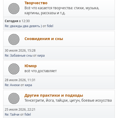
Творчество
Всё что касается творчества: стихи, музыка,
картины, рассказы и т.д.
Сегодня
в 12:30
Re: дважды два девять )
от
fidel
Сновидения и сны
30 июля 2026, 15:28
Re: Забавные сны
от
кира
Юмор
всё что доставляет
28 июля 2026, 11:31
Re: Анеки
от
кира
Другие практики и подходы
Тенсегрити, йога, тайцзи, цигун, боевые искусства
25 июля 2026, 22:21
Re: Тайчи
от
fidel