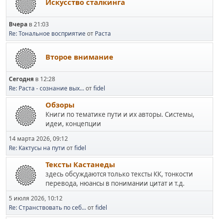
Искусство сталкинга
Вчера
в 21:03
Re: Тональное восприятие
от
Раста
Второе внимание
Сегодня
в 12:28
Re: Раста - сознание вых...
от
fidel
Обзоры
Книги по тематике пути и их авторы. Системы,
идеи, концепции
14 марта 2026, 09:12
Re: Кактусы на пути
от
fidel
Тексты Кастанеды
здесь обсуждаются только тексты КК, тонкости
перевода, нюансы в понимании цитат и т.д.
5 июля 2026, 10:12
Re: Странствовать по себ...
от
fidel