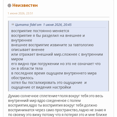
Неизвестен
1 июня 2026, 23:51
Цитата: fidel от 1 июня 2026, 20:45
восприятие постоянно меняется
восприятие я бы разделил на внешнее и
внутреннее
внешнее восприятие извините за тавтологию
описывает вненее
или отражает внешний мир.сложнее с внутренним
миром
его видно при погружении но это не означает что
он в области тела
в последнее время ощущкем внутреннего мира
обострилось
хотел бы посталкировать это ощущкние и
ощущение от видения настройки
Думаю солнечное сплетение+поля вокруг тебя это весь
внутренний мир ядро соедененое с полем
восприятия,ядро ты восприятия вокруг тебя должно
восприниматся через само пространство,ладно не знаю я
по своему это вижу потому что я потерял это и мне ближе