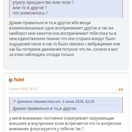
утрату просранство или поля ?
или то и другое ?
что изменилось ?
Думаю правильно и то,и другое ибо вещи
взаимосвязанные одно воспринимает другое и так же
наоборот мне кажется оно воспринимает тебя пока ты в
нем,единственное помню что оно сгорало вокруг было
ощущения такое и как то было связано с вибрациями они
как бы потеряли движения потухли что ли ,сложно я мог
за этим наблюдать отсюда только
fidel
3 июня 2026, 06:37
#8
Цитата: Неизвестен от 3 июня 2026, 02:29
Думаю правильно и то,и другое
у меня внимание постоянно осматривает окружающае
внешнее и внутреннее если встречается что то интресное
внимание фокусируется.у тебя не так ?