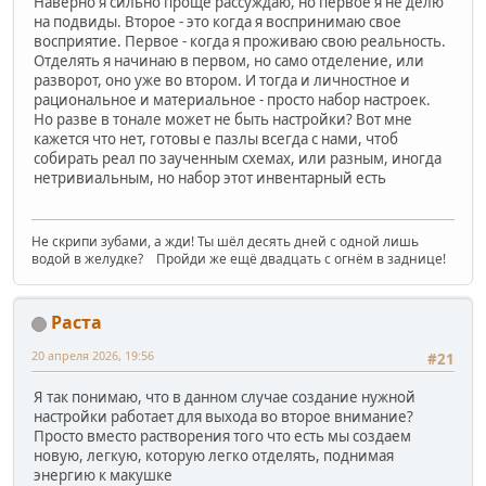
Наверно я сильно проще рассуждаю, но первое я не делю
на подвиды. Второе - это когда я воспринимаю свое
восприятие. Первое - когда я проживаю свою реальность.
Отделять я начинаю в первом, но само отделение, или
разворот, оно уже во втором. И тогда и личностное и
рациональное и материальное - просто набор настроек.
Но разве в тонале может не быть настройки? Вот мне
кажется что нет, готовы е пазлы всегда с нами, чтоб
собирать реал по заученным схемах, или разным, иногда
нетривиальным, но набор этот инвентарный есть
Не скрипи зубами, а жди! Ты шёл десять дней с одной лишь
водой в желудке? Пройди же ещё двадцать с огнём в заднице!
Раста
20 апреля 2026, 19:56
#21
Я так понимаю, что в данном случае создание нужной
настройки работает для выхода во второе внимание?
Просто вместо растворения того что есть мы создаем
новую, легкую, которую легко отделять, поднимая
энергию к макушке