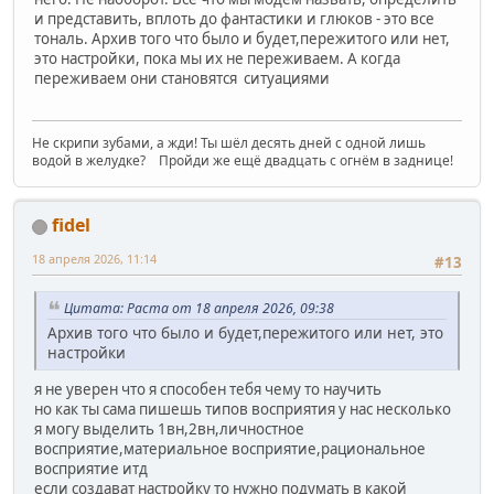
и представить, вплоть до фантастики и глюков - это все
тональ. Архив того что было и будет,пережитого или нет,
это настройки, пока мы их не переживаем. А когда
переживаем они становятся ситуациями
Не скрипи зубами, а жди! Ты шёл десять дней с одной лишь
водой в желудке? Пройди же ещё двадцать с огнём в заднице!
fidel
18 апреля 2026, 11:14
#13
Цитата: Раста от 18 апреля 2026, 09:38
Архив того что было и будет,пережитого или нет, это
настройки
я не уверен что я способен тебя чему то научить
но как ты сама пишешь типов восприятия у нас несколько
я могу выделить 1вн,2вн,личностное
восприятие,материальное восприятие,рациональное
восприятие итд
если создават настройку то нужно подумать в какой