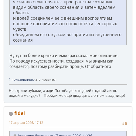
я считаю стоит начать с пространства сознания
видим область своего сознания и затем вделяем
область
и волей соединяем ее с внешним восприятием
внешнее восприятие это поток от пяти сенсорных
чувств
объединяем его с куском воспрития из внутреннего
сознания
Ну тут ты более кратко и ёмко рассказал мое описание.
По поводу искусственности, создавая, мы видим как
создаётся, поэтому разбирать проще. От обратного
1 пользователю
это нравится.
Не скрипи зубами, а жди! Ты шёл десять дней с одной лишь
водой в желудке? Пройди же ещё двадцать с огнём в заднице!
fidel
17 апреля 2026, 17:12
#6
Цитата: Раста от 17 апреля 2026, 11:26