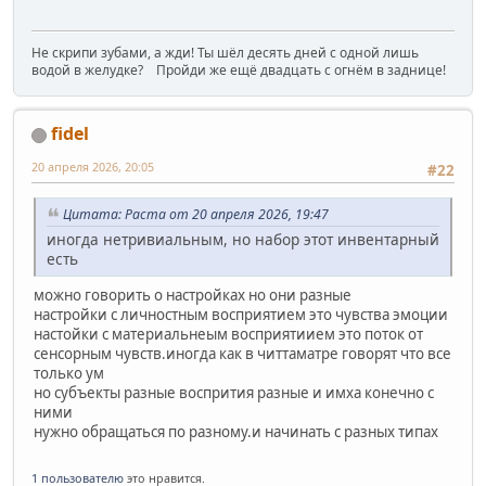
Не скрипи зубами, а жди! Ты шёл десять дней с одной лишь
водой в желудке? Пройди же ещё двадцать с огнём в заднице!
fidel
20 апреля 2026, 20:05
#22
Цитата: Раста от 20 апреля 2026, 19:47
иногда нетривиальным, но набор этот инвентарный
есть
можно говорить о настройках но они разные
настройки с личностным восприятием это чувства эмоции
настойки с материальнеым восприятиием это поток от
сенсорным чувств.иногда как в читтаматре говорят что все
только ум
но субъекты разные воспрития разные и имха конечно с
ними
нужно обращаться по разному.и начинать с разных типах
1 пользователю
это нравится.