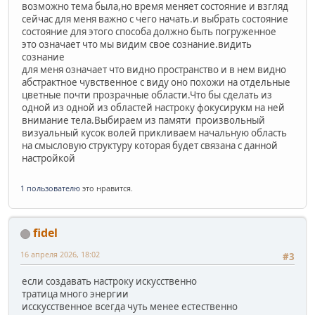
возможно тема была,но время меняет состояние и взгляд
сейчас для меня важно с чего начать.и выбрать состояние
состояние для этого способа должно быть погруженное
это означает что мы видим свое сознание.видить
сознание
для меня означает что видно пространство и в нем видно
абстрактное чувственное с виду оно похожи на отдельные
цветные почти прозрачные области.Что бы сделать из
одной из одной из областей настроку фокусирукм на ней
внимание тела.Выбираем из памяти произвольный
визуальный кусок волей прикливаем начальную область
на смысловую структуру которая будет связана с данной
настройкой
1 пользователю
это нравится.
fidel
16 апреля 2026, 18:02
#3
если создавать настроку искусственно
тратица много энергии
исскусственное всегда чуть менее естественно