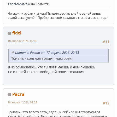
1 пользователю
это нравится.
Не скрипи зубами, а жди! Ты шёл десять дней с одной лишь
водой в желудке? Пройди же ещё двадцать с огнём в заднице!
fidel
18 апреля 2026, 07:05
#11
Цитата: Раста от 17 апреля 2026, 22:18
Тональ - конгломерация настроек.
я не сомневаюсь что ты понимаешь о чем пишешь
но в твоей тексте свободной полет сознания
Раста
18 апреля 2026, 09:38
#12
Тональ - это то что есть, здесь и сейчас мы стартуем от
него. Не наоборот. Все что мы модем назвать, определить