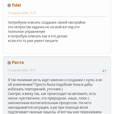
fidel
13 апреля 2026, 17:27
попробуем описать создание своей настройки
это непростая задачка но на мой взгляд это
полезное упражнение
я попробую описать как я это делаю
если кто то уже умеет пишите
Раста
13 апреля 2026, 19:11
#1
Я так понимаю речь идет именно о создании с нуля, а не
об изменении? Просто была подобная тема и дабы
избежать повторений, уточняю )
Смотри, я вижу так, как происходит на автомате, есть
некое чувственное, это природное, наше, плюс с
наложенным воспитательным процессом. На него
накладывается ситуация, а ум при помощи воли
подтягивает нужные смыслы. И вот мы уже переживаем