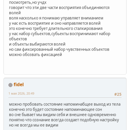
посмотреть,но учдх
говорит что эти две части восприятия объединяются
волей
воля насколько я понимаю управляет вниманием
у нас есть восприятие и оно направляется волей
это конечно требует длительного сталкирования
у нас набор субьектов,субьекты воспринимают набор
объектов
и объекты выбираются волей
но сам фиксированный набор чувственных объектов
можно обозвать фиксацией
fidel
1 мая 2026, 20:49
#25
можно пробовать состояние напоминабщее выход из тела
конечно это будет состояние напоминающее сон
во сне бывает мы видим себя и внешнее одновременно
понятно что сознание всегда создает подобную настройку
но не всегда мы ее видим