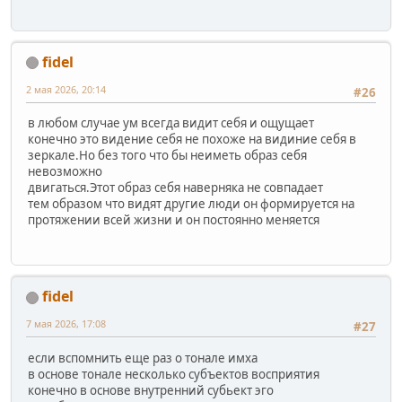
fidel
2 мая 2026, 20:14
#26
в любом случае ум всегда видит себя и ощущает
конечно это видение себя не похоже на видиние себя в
зеркале.Но без того что бы неиметь образ себя
невозможно
двигаться.Этот образ себя наверняка не совпадает
тем образом что видят другие люди он формируется на
протяжении всей жизни и он постоянно меняется
fidel
7 мая 2026, 17:08
#27
если вспомнить еще раз о тонале имха
в основе тонале несколько субъектов восприятия
конечно в основе внутренний субьект эго