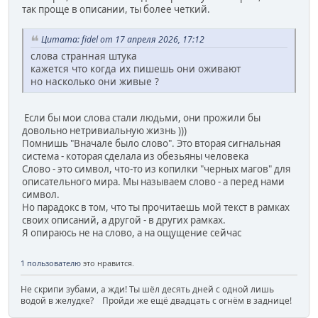
так проще в описании, ты более четкий.
Цитата: fidel от 17 апреля 2026, 17:12
слова странная штука
кажется что когда их пишешь они оживают
но насколько они живые ?
Если бы мои слова стали людьми, они прожили бы
довольно нетривиальную жизнь )))
Помнишь "Вначале было слово". Это вторая сигнальная
система - которая сделала из обезьяны человека
Слово - это символ, что-то из копилки "черных магов" для
описательного мира. Мы называем слово - а перед нами
символ.
Но парадокс в том, что ты прочитаешь мой текст в рамках
своих описаний, а другой - в других рамках.
Я опираюсь не на слово, а на ощущение сейчас
1 пользователю
это нравится.
Не скрипи зубами, а жди! Ты шёл десять дней с одной лишь
водой в желудке? Пройди же ещё двадцать с огнём в заднице!