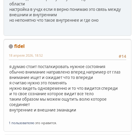
области
настройка в учдх если я верно понимаю это связь между
внешним и внутренним
но непонятно что такое внутреннее и где оно
fidel
18 апреля 2026, 18:52
#14
я думаю стоит посталкировать нужное состояния
обычно внимание направлено вперед например от глаз
внимание ищет и ожидает что то впереди
я считаю нужно это поменять
нужно видеть одновременно и то что видится спереди
и то свое сознание которое видит все тело
таким образом мы можем ощутить волю которое
соединяет
внутренние и внешние эманации
1 пользователю
это нравится.