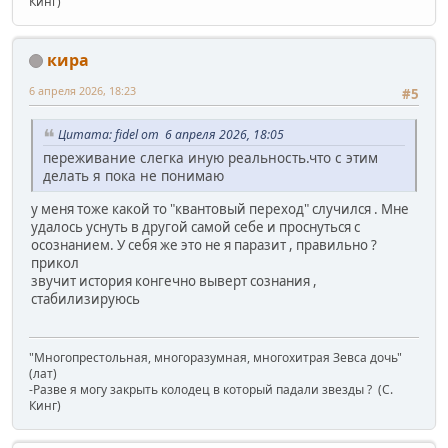
Кинг)
кира
6 апреля 2026, 18:23
#5
Цитата: fidel от 6 апреля 2026, 18:05
переживание слегка иную реальность.что с этим
делать я пока не понимаю
у меня тоже какой то "квантовый переход" случился . Мне
удалось уснуть в другой самой себе и проснуться с
осознанием. У себя же это не я паразит , правильно ?
прикол
звучит история конгечно выверт сознания ,
стабилизируюсь
"Многопрестольная, многоразумная, многохитрая Зевса дочь"
(лат)
-Разве я могу закрыть колодец в который падали звезды ? (C.
Кинг)