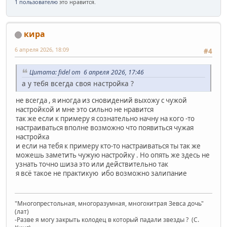
1 пользователю
это нравится.
кира
6 апреля 2026, 18:09
#4
Цитата: fidel от 6 апреля 2026, 17:46
а у тебя всегда своя настройка ?
не всегда , я иногда из сновидений выхожу с чужой
настройкой и мне это сильно не нравится
так же если к примеру я сознательно начну на кого -то
настраиваться вполне возможно что появиться чужая
настройка
и если на тебя к примеру кто-то настраиваться ты так же
можешь заметить чужую настройку . Но опять же здесь не
узнать точно шиза это или действительно так
я всё такое не практикую ибо возможно залипание
"Многопрестольная, многоразумная, многохитрая Зевса дочь"
(лат)
-Разве я могу закрыть колодец в который падали звезды ? (C.