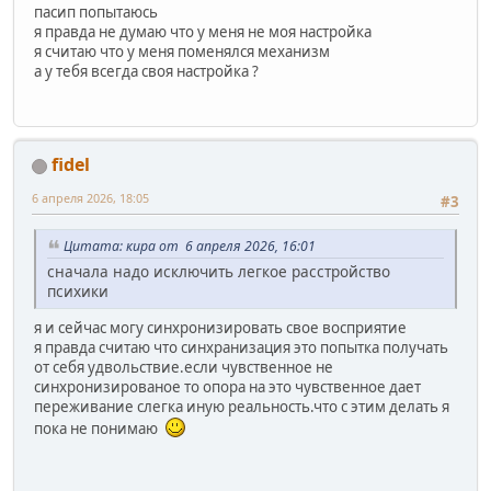
пасип попытаюсь
я правда не думаю что у меня не моя настройка
я считаю что у меня поменялся механизм
а у тебя всегда своя настройка ?
fidel
6 апреля 2026, 18:05
#3
Цитата: кира от 6 апреля 2026, 16:01
сначала надо исключить легкое расстройство
психики
я и сейчас могу синхронизировать свое восприятие
я правда считаю что синхранизация это попытка получать
от себя удвольствие.если чувственное не
синхронизированое то опора на это чувственное дает
переживание слегка иную реальность.что с этим делать я
пока не понимаю