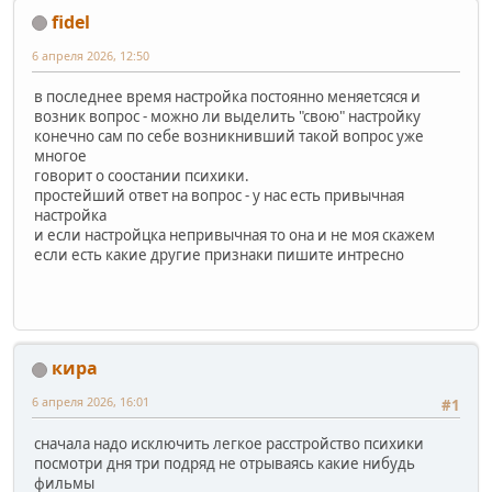
fidel
6 апреля 2026, 12:50
в последнее время настройка постоянно меняетсяся и
возник вопрос - можно ли выделить "свою" настройку
конечно сам по себе возникнивший такой вопрос уже
многое
говорит о соостании психики.
простейший ответ на вопрос - у нас есть привычная
настройка
и если настройцка непривычная то она и не моя скажем
если есть какие другие признаки пишите интресно
кира
6 апреля 2026, 16:01
#1
сначала надо исключить легкое расстройство психики
посмотри дня три подряд не отрываясь какие нибудь
фильмы