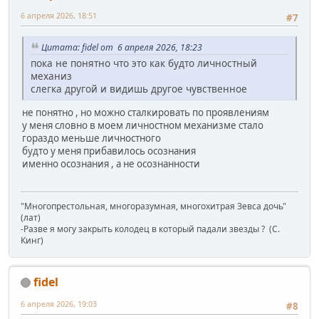
6 апреля 2026, 18:51
#7
Цитата: fidel от 6 апреля 2026, 18:23
пока не понятно что это как будто личностный
механиз
слегка другой и видишь другое чувственное
не понятно , но можно сталкировать по проявлениям
у меня словно в моем личностном механизме стало
гораздо меньше личностного
будто у меня прибавилось осознания
именно осознания , а не осознанности
"Многопрестольная, многоразумная, многохитрая Зевса дочь"
(лат)
-Разве я могу закрыть колодец в который падали звезды ? (C.
Кинг)
fidel
6 апреля 2026, 19:03
#8