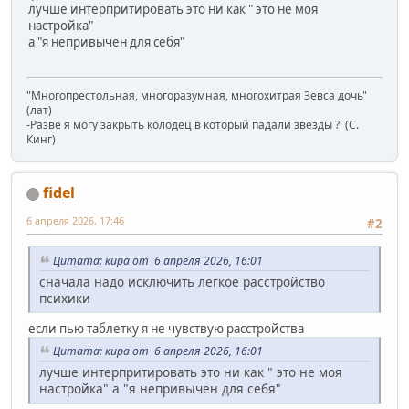
лучше интерпритировать это ни как " это не моя
настройка"
а "я непривычен для себя"
"Многопрестольная, многоразумная, многохитрая Зевса дочь"
(лат)
-Разве я могу закрыть колодец в который падали звезды ? (C.
Кинг)
fidel
6 апреля 2026, 17:46
#2
Цитата: кира от 6 апреля 2026, 16:01
сначала надо исключить легкое расстройство
психики
если пью таблетку я не чувствую расстройства
Цитата: кира от 6 апреля 2026, 16:01
лучше интерпритировать это ни как " это не моя
настройка" а "я непривычен для себя"