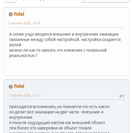
fidel
5 апреля 2026, 18:26
в схеме учдх вводятся внешние и внутренние эманации
связанные между собой настройкой. настройка создается
волей
можно ли как то связать это опиасние с тональной
реальностью ?
fidel
7 апреля 2026, 11:13
#1
приходится вспоминать,но помнится что есть какУн
он делит все эманации на две части - внешние и
внутренние
я пока не ощущущаю какУна как внешний объект
тем более это наверняка не объект тоналя