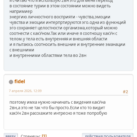
я считаю что я использую 2вн это для меня переход
в состояние турии в этом состоянии можно видеть
напримиер
энергию личностного восприяти - чувства,эмоции
чувства и эмоции интерпртируются эго.одна из функнций
эго сохраняет целостности организма,который можно
соотнести с какУном.Так или иначе я соотношу какУн с
телом.у тела есть внутренняя и внешняя области
и я пытаюсь соотносить внешние и внутренние эманации
с внешними
и внутренними областями тела во 2вн
fidel
7 апреля 2026, 12:09
#2
поэтому имха нужно начинать с видения какУна
2вн,а это не так что бы просто.Если кто то видит
какУн 2вн расскажите интресно я тоже попробую
Страницы
1
ВВЕРХ
ДЕЙСТВИЯ ПОЛЬЗОВАТЕЛЯ