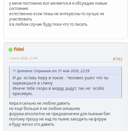
у меня постоянно все меняется и я обсуждаю новые
состояния
естественно если темы не интересны то лучше не
участвовать
я в любом случае буду пока что то писать
fidel
1 июня 2026, 21:44
#783
Цитата: Странник от 31 мая 2026, 22:29
И да. оставь Киру в покое . Человек ушёл что ты
харкаешься в спину
Иначе тебе скоро в морду дадут, так не особо
красивую.
Кира я сильно не люблю давить
но еще больше я не любою алкашню
форума апсолютно не предназначем для пьяным бап
поэтому прошу не над по пьяне заходить на форум
я буду жеско это давить