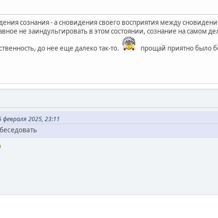
идения сознания - а сновидения своего восприятия между сновидени
лавное не заиндульгировать в этом состоянии, сознание на самом де
ственность, до нее еще далеко так-то.
прощай приятно было б
февраля 2025, 23:11
беседовать