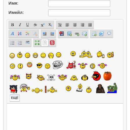
Имя:
Имейл:
ЕЩЁ