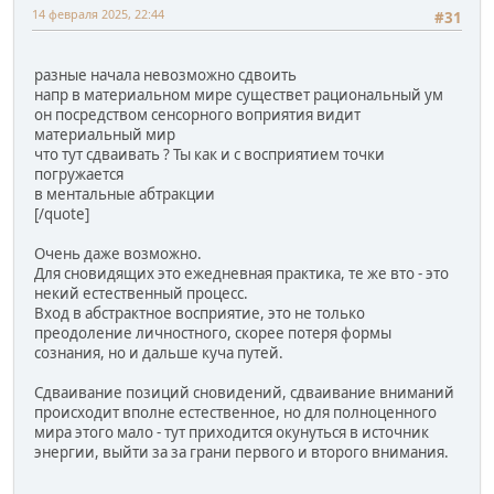
14 февраля 2025, 22:44
#31
разные начала невозможно сдвоить
напр в материальном мире существет рациональный ум
он посредством сенсорного воприятия видит
материальный мир
что тут сдваивать ? Ты как и с восприятием точки
погружается
в ментальные абтракции
[/quote]
Очень даже возможно.
Для сновидящих это ежедневная практика, те же вто - это
некий естественный процесс.
Вход в абстрактное восприятие, это не только
преодоление личностного, скорее потеря формы
сознания, но и дальше куча путей.
Сдваивание позиций сновидений, сдваивание вниманий
происходит вполне естественное, но для полноценного
мира этого мало - тут приходится окунуться в источник
энергии, выйти за за грани первого и второго внимания.