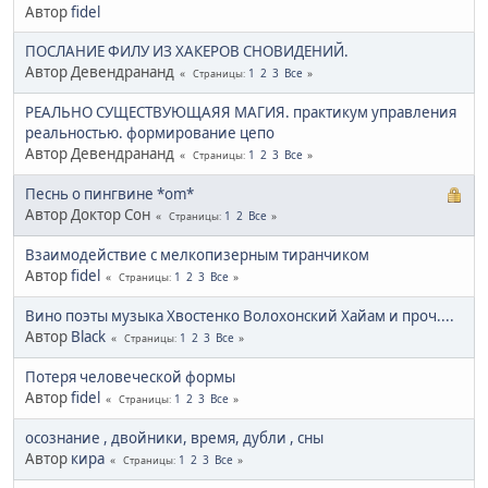
Автор
fidel
ПОСЛАНИЕ ФИЛУ ИЗ ХАКЕРОВ СНОВИДЕНИЙ.
Автор Девендрананд
1
2
3
Все
Страницы
РЕАЛЬНО СУЩЕСТВУЮЩАЯЯ МАГИЯ. практикум управления
реальностью. формирование цепо
Автор Девендрананд
1
2
3
Все
Страницы
Песнь о пингвине *om*
Автор Доктор Сон
1
2
Все
Страницы
Взаимодействие с мелкопизерным тиранчиком
Автор
fidel
1
2
3
Все
Страницы
Вино поэты музыка Хвостенко Волохонский Хайам и проч....
Автор
Black
1
2
3
Все
Страницы
Потеря человеческой формы
Автор
fidel
1
2
3
Все
Страницы
осознание , двойники, время, дубли , сны
Автор
кира
1
2
3
Все
Страницы