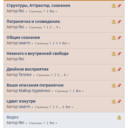
Структуры, Аттрактор, сознание
Автор
Rei
1
2
Все
Страницы
Пограничка и сновидение.
Автор
Rei
1
2
3
...
9
Страницы
Общее сознание
Автор
swarm
1
2
3
4
Все
Страницы
Немного о внутренней свободе
Автор
Rei
Двойное восприятие
Автор
Теплее
1
2
3
...
8
Страницы
Ваши описания погранички
Автор
Майор Хурменко
1
2
Все
Страницы
сдвиг изнутри
Автор
swarm
1
2
3
...
6
Все
Страницы
Видео
Автор
Rei
1
2
Все
Страницы