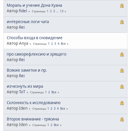
Мораль и учение Дона Хуана
Автор
fidel
1
2
3
...
13
Страницы
интересные логи чата
Автор
Rei
Способы входа в сновидение
Автор Anya
1
2
3
4
Все
Страницы
про саморефлексию и зрящего
Автор
Rei
Всякие заметки и пр.
Автор
Rei
изчезнуть из мира
Автор
ТоТ
1
2
Все
Страницы
Склонность к исследованию
Автор Iden
1
2
3
4
Все
Страницы
Второе внимание - трясина
Автор Iden
1
2
Все
Страницы