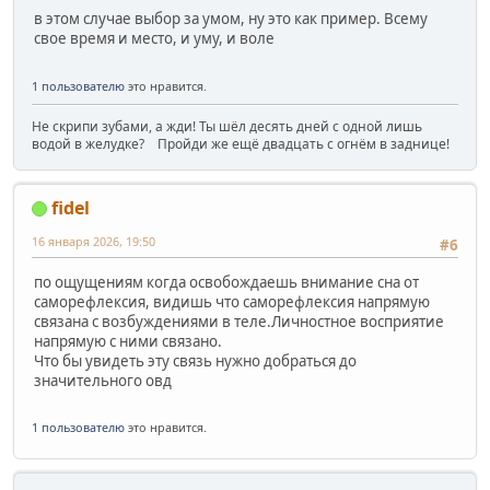
в этом случае выбор за умом, ну это как пример. Всему
свое время и место, и уму, и воле
1 пользователю
это нравится.
Не скрипи зубами, а жди! Ты шёл десять дней с одной лишь
водой в желудке? Пройди же ещё двадцать с огнём в заднице!
fidel
16 января 2026, 19:50
#6
по ощущениям когда освобождаешь внимание сна от
саморефлексия, видишь что саморефлексия напрямую
связана с возбуждениями в теле.Личностное восприятие
напрямую с ними связано.
Что бы увидеть эту связь нужно добраться до
значительного овд
1 пользователю
это нравится.