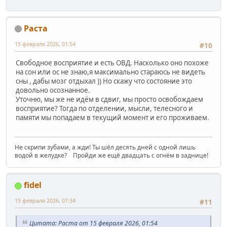
Раста
15 февраля 2026, 01:54
#10
Свободное восприятие и есть ОВД. Насколько оно похоже
на сон или ос не знаю,я максимально стараюсь не видеть
сны , дабы мозг отдыхал )) Но скажу что состояние это
довольно осознанное.
Уточню, мы же не идём в сдвиг, мы просто освобождаем
восприятие? Тогда по отделении, мысли, телесного и
памяти мы попадаем в текущий момент и его проживаем.
Не скрипи зубами, а жди! Ты шёл десять дней с одной лишь
водой в желудке? Пройди же ещё двадцать с огнём в заднице!
fidel
15 февраля 2026, 07:34
#11
Цитата: Раста от 15 февраля 2026, 01:54