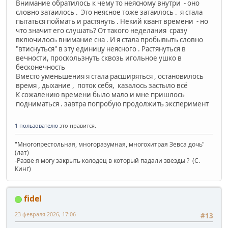
Внимание обратилось к чему то неясному внутри - оно
словно затаилось . Это неясное тоже затаилось . я стала
пытаться поймать и растянуть . Некий квант времени - но
что значит его слушать? От такого неделания сразу
включилось внимание сна . И я стала пробывыть словно
"втиснуться" в эту единицу неясного . Растянуться в
вечности, проскользнуть сквозь игольное ушко в
бесконечность
Вместо уменьшения я стала расширяться , остановилось
время , дыхание , поток себя, казалось застыло всё
К сожалению времени было мало и мне пришлось
подниматься . завтра попробую продолжить эксперимент
1 пользователю
это нравится.
"Многопрестольная, многоразумная, многохитрая Зевса дочь"
(лат)
-Разве я могу закрыть колодец в который падали звезды ? (C.
Кинг)
fidel
23 февраля 2026, 17:06
#13