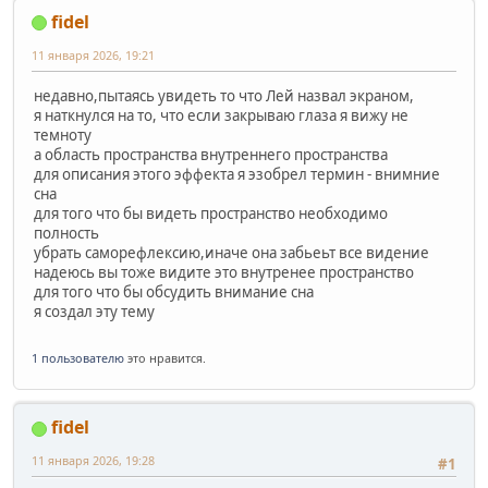
fidel
11 января 2026, 19:21
недавно,пытаясь увидеть то что Лей назвал экраном,
я наткнулся на то, что если закрываю глаза я вижу не
темноту
а область пространства внутреннего пространства
для описания этого эффекта я эзобрел термин - внимние
сна
для того что бы видеть пространство необходимо
полность
убрать саморефлексию,иначе она забьеьт все видение
надеюсь вы тоже видите это внутренее пространство
для того что бы обсудить внимание сна
я создал эту тему
1 пользователю
это нравится.
fidel
11 января 2026, 19:28
#1