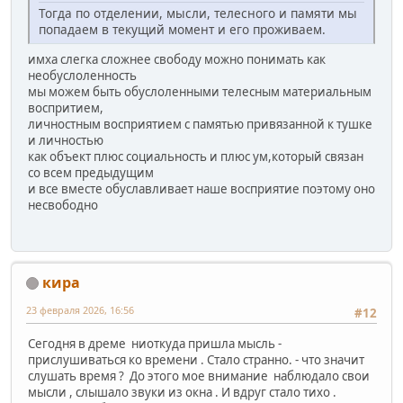
Тогда по отделении, мысли, телесного и памяти мы
попадаем в текущий момент и его проживаем.
имха слегка сложнее свободу можно понимать как
необуслоленность
мы можем быть обуслоленными телесным материальным
воспритием,
личностным восприятием с памятью привязанной к тушке
и личностью
как объект плюс социальность и плюс ум,который связан
со всем предыдущим
и все вместе обуславливает наше восприятие поэтому оно
несвободно
кира
23 февраля 2026, 16:56
#12
Сегодня в дреме ниоткуда пришла мысль -
прислушиваться ко времени . Стало странно. - что значит
слушать время ? До этого мое внимание наблюдало свои
мысли , слышало звуки из окна . И вдруг стало тихо .