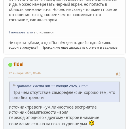
и да, можно намеревать черный экран, но попасть в
область внимания сна. Но оно не скажу что имеет прямое
отношение ко сну, скорее чем то напоминает это
состояние, как аллегория
1 пользователю
это нравится.
Не скрипи зубами, а жди! Ты шёл десять дней с одной лишь
водой в желудке? Пройди же ещё двадцать с огнём в заднице!
fidel
12 января 2026, 06:46
#3
Цитата: Раста от 11 января 2026, 19:58
При чем отсутствие саморефлексии хорошо тем, что
оно без тревоги
источник тревоги - ум,личностное восприятие
источник безмятежности - воля
переход от одного к другому - второе внимание
понимание есть но на пока на уровне ума