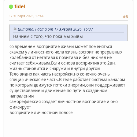
fidel
17 января 2026, 17:44
#8
Цитата: Раста от 17 января 2026, 16:37
Начнем с того, что пока мы живы
со временем восприятие жизни может поменяться
скажем у личностного чела жизнь состоит непрерывных
колебания от негатива к позитива и без них чел не
считает себя живым.Если основа восприятия это 2вн,
жизнь становится и снаружи и внутри другой
Тело видно как часть настройки,но конечно очень
специфическая ее часть.В теле работает система каналом
по которым движутся потоки энергии,они поддерживают
существование и движение по пути в созданном
напралении
саморефлексия создает личностное восприятие и оно
фиксирует
восприятие личностной полосе