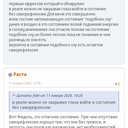
первым эффектов который я обнаружил
в реале можно не закрывая глаза войти в состояние
без саморефлексии.Для меня это совершенно
иное состояе напоминающее состояние "подобное сну"
ранее я входил в это состояниее волей поднимая энергию
в голову,вниммание сна отчасти похоже на состояние
подобное сну,но более легкое.пока не понимаю в чем
разница,но она есть
вероятно в состаянии подобного сну есть остаетки
саморефлексия
Раста
11 января 2026, 19:58
#2
Цитата: fidel от 11 января 2026, 19:28
в реале можно не закрывая глаза войти в состояние
без саморефлексии
Вот! Фидель, это отличное состояние. При чем отсутствие
саморефлексии хорошо тем, что оно без тревоги, и
легкость она почти как физическая, нет необходимостей,