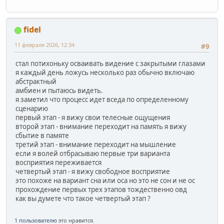
fidel
11 февраля 2026, 12:34
#9
стал потихоньку осваивать видение с закрытыми глазами
я каждый день ложусь несколько раз обычно включаю
абстрактный
амбиен и пытаюсь видеть.
я заметил что процесс идет вседа по определенному
сценарию
первый этап - я вижу свои телесные ощущения
второй этап - внимание переходит на память я вижу
сбытие в памяте
третий этап - внимание переходит на мышление
если я волей отбрасываю первые три варианта
восприятия переживается
четвертый этап - я вижу свободное восприятие
это похоже на вариант сна или оса но это не сон и не ос
прохождение первых трех этапов тождественно овд
как вы думете что такое четвертый этап ?
1 пользователю
это нравится.