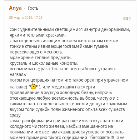
Anya
Гость
25 марта 2012, 17:28
#34
сон с удивительными светящимися изнутри декорациями,
яркими теплыми красками,
с насыщенным сияющим покоем желтоватым светом.
тонкие стены извивающегося змейками тумана
пересекающего месность.
мраморные теплые предметы.
хрусталь и шоколадные конфеты.
вспомнилась фраза "больше всего я боюсь утратить
нагваль"
потом концетрация на том что такое орел при утраченном
нагвале(
), или медитация на смерти
проваливание в жуткую холодную безну, напрочь
отсекающую любую возможность выбора, чистую и с
какимто плотно-железным оттенком и до жути знакомым
вкусом толи судьбы толи жизненого опыта всех существ
сразу
сама трансформация при распаде имела вкус плотности
холодного чистого железа, какбы замешанного на
понимании что все там аказавшиеся успевают осознать
момент примерно такого содержания "бляяяяять!!!! я не