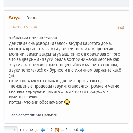
Anya
Гость
24 мая 2012, 19:30
#44
забваныи приснился сон
деиствие сна рзворачивалось внутри какогото дома,
много закрытых за замки дверей по замкам пробегают
молнии, замки закрыты умышленно отгораживая от того
что за дверьми - звуки реала воспринимающиеся не как
звуки а как неизвесные процессы(шум машин за окном,
звуки телека) всё оч бурное и в стихийном варианте какб
))))
отпираю замки,открываю двери = просыпаюсь,
"неизвеные процессы"(звуки) становятся громче и четче,
сначала вернулась память о том что эти процессы -
иминно звуки,
потом - что ани обозначают
6 пользователям
это нравится.
1
2
4
5
...
40
Страницы
3
ВВЕРХ