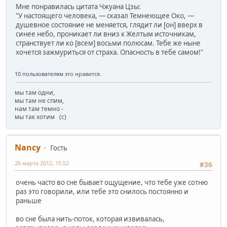
Мне понравилась цитата Чжуана Цзы:
"У настоящего человека, — сказал Темнеющее Око, —
душевное состояние не меняется, глядит ли [он] вверх в
синее небо, проникает ли вниз к Желтым источникам,
странствует ли ко [всем] восьми полюсам. Тебе же ныне
хочется зажмуриться от страха. Опасность в тебе самом!"
10 пользователям
это нравится.
мы там одни,
мы там не спим,
нам там темно -
мы так хотим (с)
Nancy
Гость
26 марта 2012, 15:52
#36
очень часто во сне бывает ощущение, что тебе уже сотню
раз это говорили, или тебе это снилось постоянно и
раньше
во сне была нить-поток, которая извивалась,