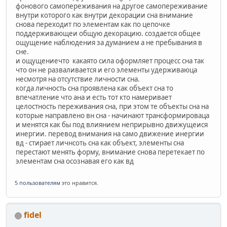
фонового самопереживания на другое самопереживание
внутри которого как внутри декорации сна внимание
снова переходит по элементам как по цепочке
поддерживающеи общую декорацию. создается общее
ощущение наблюдения за думанием а не пребывания в
сне.
и ощущениечто какаято сила оформляет процесс сна так
что он не разваливается и его элементы удерживаюца
несмотря на отсутствие личности сна.
когда личность сна проявлена как объект сна то
впечатление что ана и есть тот кто намеривает
целостность переживания сна, при этом те объекты сна на
которые направлено вн сна - начинают трансформироваца
и менятся как бы под влиянием неприрывно движущеися
инергии. перевод внимания на само движение инергии
вд - стирает личнсоть сна как объект, элементы сна
перестают менять форму, внимание снова перетекает по
элементам сна осознавая его как вд
5 пользователям
это нравится.
fidel