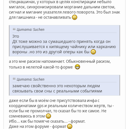
спецмашинах, у которых в целях конспирации небыло
мигалок, синхронизировали моргание дальним светом,
сигнал и мигание указателя левого поворота. Это был знак
для гаишника - не останавливать
Цитата: Suchen
Это
ДХ тоже можно за сумашедшего принять когда он
прислушивается к кипящему чайнику или карканию
вороны .но это из другой оперы как бы
а это мне расизм напоминает. Обыкновенный расизм,
только в нелепой какой-то форме
Цитата: Suchen
замечаю свойственно это некоторым людям
связывать свои сны с реальными событиями
даже если бы в моём сне присутствовала инфа с
координатами gps и реальным количеством жертв, ты -
если бы не промолчал, то сказал бы то же самое. Не
сомневаюсь в этом
Ибо... как бы помягче сказать... - формат.
Даже на этом форуме - формат