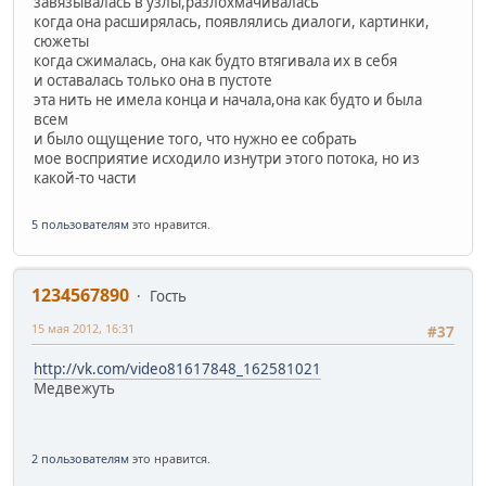
завязывалась в узлы,разлохмачивалась
когда она расширялась, появлялись диалоги, картинки,
сюжеты
когда сжималась, она как будто втягивала их в себя
и оставалась только она в пустоте
эта нить не имела конца и начала,она как будто и была
всем
и было ощущение того, что нужно ее собрать
мое восприятие исходило изнутри этого потока, но из
какой-то части
5 пользователям
это нравится.
1234567890
Гость
15 мая 2012, 16:31
#37
http://vk.com/video81617848_162581021
Медвежуть
2 пользователям
это нравится.