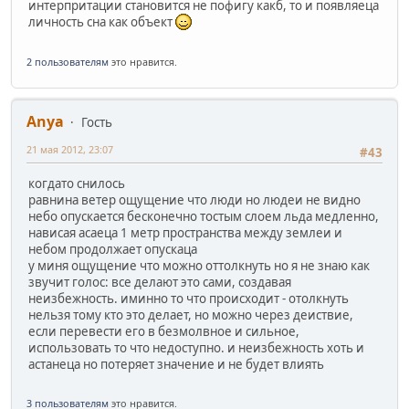
интерпритации становится не пофигу какб, то и появляеца
личность сна как объект
2 пользователям
это нравится.
Anya
Гость
21 мая 2012, 23:07
#43
когдато снилось
равнина ветер ощущение что люди но людеи не видно
небо опускается бесконечно тостым слоем льда медленно,
нависая асаеца 1 метр пространства между землеи и
небом продолжает опускаца
у миня ощущение что можно оттолкнуть но я не знаю как
звучит голос: все делают это сами, создавая
неизбежность. иминно то что происходит - отолкнуть
нельзя тому кто это делает, но можно через деиствие,
если перевести его в безмолвное и сильное,
использовать то что недоступно. и неизбежность хоть и
астанеца но потеряет значение и не будет влиять
3 пользователям
это нравится.