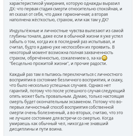
характеристикой умирания, которую однажды выразил
ДХ: что первая стадия смерти относительно спокойная, и
яп сказал от себя, что даже гармоничная; а вторая
наполнена жёсткостью, страхом, или как там у ДХ?
Индульгёжные и личностные чувства вылезают из самой
глубины тоналя, даже если в обычной жизни я уже успел
забыть о том, когда их в последний раз испытывал, и
считал, будто я давно уже неспособен их проявить. В
некоторый момент возможна полная захваченность
страхом, обречённостью, сожалением о, ха-ха
"бесцельно прожитой жизни", и прочие радости.
Каждый раз там я пытаюсь переключиться с личностного
восприятия в состояние безличного восприятия, и скажу,
что было несколько успешных случаев. Однако нет
гарантий, потому что после успешного случая следующий
опять может быть провальным. Думаю, только настоящая
смерть будет окончательным экзаменом. Потому что во-
первых личностный способ восприятия собственной
смерти очень болезненный, а во-вторых, считаю, что это
не лучшее состояние для встречи со смертью. Когда
умираешь как обычный чел, никогда не знавший
дисциплины и пути воина.