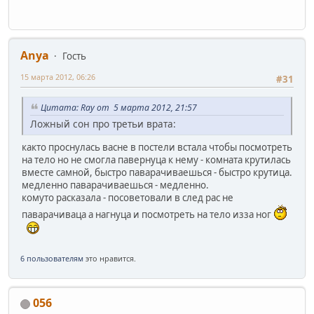
Anya
Гость
15 марта 2012, 06:26
#31
Цитата: Ray от 5 марта 2012, 21:57
Ложный сон про третьи врата:
както проснулась васне в постели встала чтобы посмотреть
на тело но не смогла павернуца к нему - комната крутилась
вместе самной, быстро паварачиваешься - быстро крутица.
медленно паварачиваешься - медленно.
комуто расказала - посоветовали в след рас не
паварачиваца а нагнуца и посмотреть на тело изза ног
6 пользователям
это нравится.
056