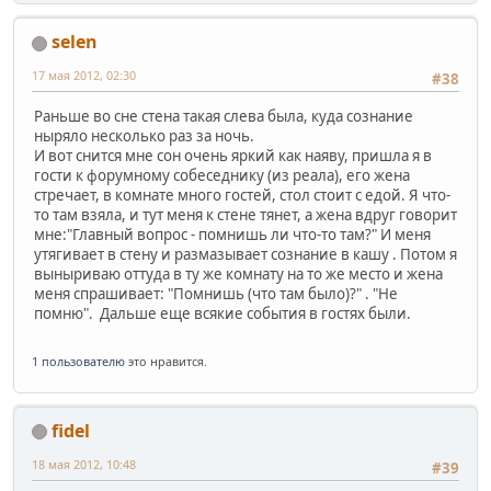
selen
17 мая 2012, 02:30
#38
Раньше во сне стена такая слева была, куда сознание
ныряло несколько раз за ночь.
И вот снится мне сон очень яркий как наяву, пришла я в
гости к форумному собеседнику (из реала), его жена
стречает, в комнате много гостей, стол стоит с едой. Я что-
то там взяла, и тут меня к стене тянет, а жена вдруг говорит
мне:"Главный вопрос - помнишь ли что-то там?" И меня
утягивает в стену и размазывает сознание в кашу . Потом я
выныриваю оттуда в ту же комнату на то же место и жена
меня спрашивает: "Помнишь (что там было)?" . "Не
помню". Дальше еще всякие события в гостях были.
1 пользователю
это нравится.
fidel
18 мая 2012, 10:48
#39