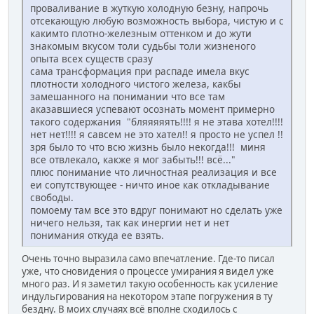
проваливание в жуткую холодную безну, напрочь
отсекающую любую возможность выбора, чистую и с
какимто плотно-железным оттенком и до жути
знакомым вкусом толи судьбы толи жизненого
опыта всех существ сразу
сама трансформация при распаде имела вкус
плотности холодного чистого железа, какбы
замешанного на понимании что все там
аказавшиеся успевают осознать момент примерно
такого содержания "бляяяяять!!!! я не этава хотел!!!!
нет нет!!!! я савсем не это хател!! я просто не успел !!
зря было то что всю жизнь было некогда!!! миня
все отвлекало, какже я мог забыть!!! всё..."
плюс понимание что личностная реализация и все
еи сопутствующее - ничто иное как откладывание
свободы.
помоему там все это вдруг понимают но сделать уже
ничего нельзя, так как инергии нет и нет
понимания откуда ее взять.
Очень точно выразила само впечатление. Где-то писал
уже, что сновидения о процессе умирания я видел уже
много раз. И я заметил такую особенность как усиление
индульгирования на некотором этапе погружения в ту
бездну. В моих случаях всё вполне сходилось с