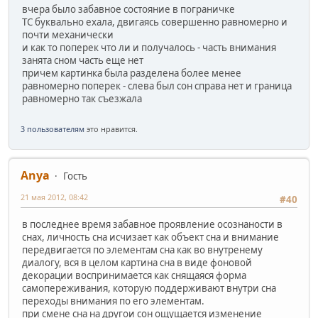
вчера было забавное состояние в пограничке
ТС буквально ехала, двигаясь совершенно равномерно и
почти механически
и как то поперек что ли и получалось - часть внимания
занята сном часть еще нет
причем картинка была разделена более менее
равномерно поперек - слева был сон справа нет и граница
равномерно так съезжала
3 пользователям
это нравится.
Anya
Гость
21 мая 2012, 08:42
#40
в последнее время забавное проявление осознаности в
снах, личность сна исчизает как объект сна и внимание
передвигается по элементам сна как во внутренему
диалогу, вся в целом картина сна в виде фоновой
декорации воспринимается как снящаяся форма
самопереживания, которую поддерживают внутри сна
переходы внимания по его элементам.
при смене сна на другои сон ощущается изменение