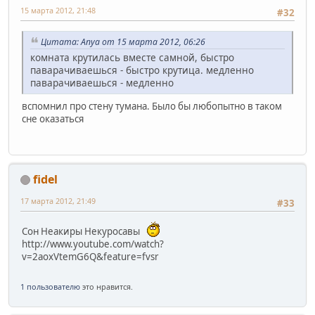
15 марта 2012, 21:48
#32
Цитата: Anya от 15 марта 2012, 06:26
комната крутилась вместе самной, быстро
паварачиваешься - быстро крутица. медленно
паварачиваешься - медленно
вспомнил про стену тумана. Было бы любопытно в таком
сне оказаться
fidel
17 марта 2012, 21:49
#33
Сон Неакиры Некуросавы
http://www.youtube.com/watch?
v=2aoxVtemG6Q&feature=fvsr
1 пользователю
это нравится.