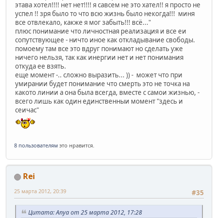
этава хотел!!!! нет нет!!!! я савсем не это хател!! я просто не
успел !! зря было то что всю жизнь было некогда!!! миня
все отвлекало, какже я мог забыть!!! всё..."
плюс понимание что личностная реализация и все еи
сопутствующее - ничто иное как откладывание свободы.
помоему там все это вдруг понимают но сделать уже
ничего нельзя, так как инергии нет и нет понимания
откуда ее взять.
еще момент -.. сложно выразить... )) - может что при
умирании будет понимание что смерть это не точка на
какото линии а она была всегда, вместе с самои жизнью, -
всего лишь как один единственныи момент "здесь и
сеичас"
8 пользователям
это нравится.
Rei
25 марта 2012, 20:39
#35
Цитата: Anya от 25 марта 2012, 17:28