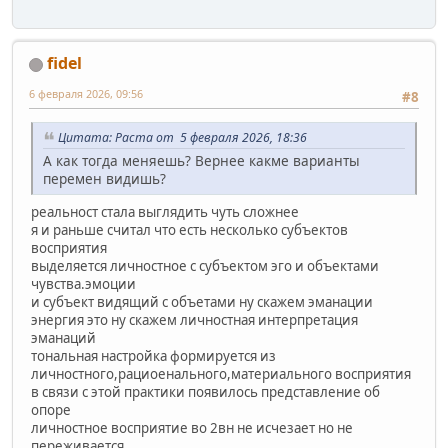
fidel
6 февраля 2026, 09:56
#8
Цитата: Раста от 5 февраля 2026, 18:36
А как тогда меняешь? Вернее какме варианты
перемен видишь?
реальност стала выглядить чуть сложнее
я и раньше считал что есть несколько субъектов
восприятия
выделяется личностное с субъектом эго и объектами
чувства.эмоции
и субъект видящий с объетами ну скажем эманации
энергия это ну скажем личностная интерпретация
эманаций
тональная настройка формируется из
личностного,рациоенального,материального восприятия
в связи с этой практики появилось представление об
опоре
личностное восприятие во 2вн не исчезает но не
переживается