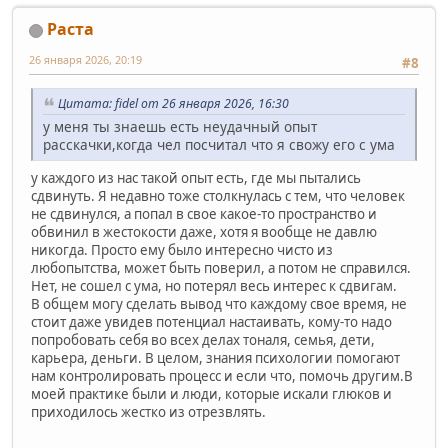
Раста
26 января 2026, 20:19
#8
Цитата: fidel от 26 января 2026, 16:30
у меня ты знаешь есть неудачный опыт
расскачки,когда чел посчитал что я свожу его с ума
у каждого из нас такой опыт есть, где мы пытались
сдвинуть. Я недавно тоже столкнулась с тем, что человек
не сдвинулся, а попал в свое какое-то пространство и
обвинил в жестокости даже, хотя я вообще не давлю
никогда. Просто ему было интересно чисто из
любопытства, может быть поверил, а потом не справился.
Нет, не сошел с ума, но потерял весь интерес к сдвигам.
В общем могу сделать вывод что каждому свое время, не
стоит даже увидев потенциал настаивать, кому-то надо
попробовать себя во всех делах тоналя, семья, дети,
карьера, деньги. В целом, знания психологии помогают
нам контролировать процесс и если что, помочь другим.В
моей практике были и люди, которые искали глюков и
приходилось жестко из отрезвлять.