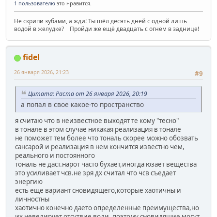
1 пользователю
это нравится.
Не скрипи зубами, а жди! Ты шёл десять дней с одной лишь
водой в желудке? Пройди же ещё двадцать с огнём в заднице!
fidel
26 января 2026, 21:23
#9
Цитата: Раста от 26 января 2026, 20:19
а попал в свое какое-то пространство
я считаю что в неизвестное выходят те кому "тесно"
в тонале в этом случае никакая реализация в тонале
не поможет тем более что тональ скорее можно обозвать
сансарой и реализация в нем кончится известно чем,
реального и постоянного
тональ не даст.нарот часто бухает,иногда юзает вещества
это усиливает чсв.не зря дх считал что чсв съедает
энергию
есть еще вариант сновидящего,которые хаотичны и
личностны
хаотично конечно даето определенные преимущества,но
их невелирует отсутвие воли. поэтому сновидящие могут