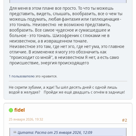
Для меня в этом плане все просто. То что ты можешь
представить, видеть, слышать, вообразить, все о чем ты
можешь подумать, любая фантазия или галлюцинация -
это тональ. Неизвестно не возможно представить,
вообразить. Все самое чудесное и сумасшедшее и
больное - это тональ. Шизофреник с глюками не в
неизвестном, а в извращенном тонале.
Неизвестное это там, где нет эго, где нет ума, это главное
отличие. В измененке я могу это обозначить как
"происходит со мной", в неизвестном Я нет, а есть само
происшествие, энергия происходящего
1 пользователю
это нравится.
Не скрипи зубами, а жди! Ты шёл десять дней с одной лишь
водой в желудке? Пройди же ещё двадцать с огнём в заднице!
fidel
25 января 2026, 19:32
#2
Цитата: Раста от 25 января 2026, 12:09