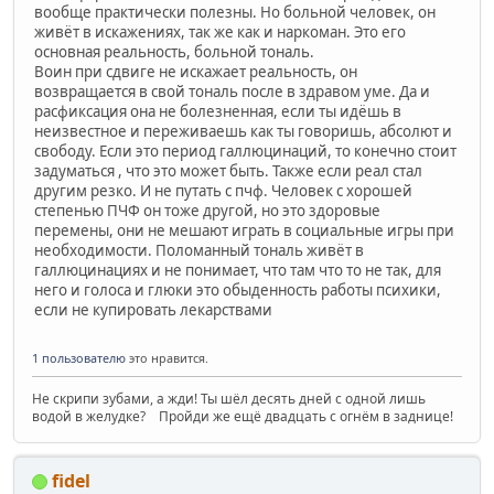
вообще практически полезны. Но больной человек, он
живёт в искажениях, так же как и наркоман. Это его
основная реальность, больной тональ.
Воин при сдвиге не искажает реальность, он
возвращается в свой тональ после в здравом уме. Да и
расфиксация она не болезненная, если ты идёшь в
неизвестное и переживаешь как ты говоришь, абсолют и
свободу. Если это период галлюцинаций, то конечно стоит
задуматься , что это может быть. Также если реал стал
другим резко. И не путать с пчф. Человек с хорошей
степенью ПЧФ он тоже другой, но это здоровые
перемены, они не мешают играть в социальные игры при
необходимости. Поломанный тональ живёт в
галлюцинациях и не понимает, что там что то не так, для
него и голоса и глюки это обыденность работы психики,
если не купировать лекарствами
1 пользователю
это нравится.
Не скрипи зубами, а жди! Ты шёл десять дней с одной лишь
водой в желудке? Пройди же ещё двадцать с огнём в заднице!
fidel