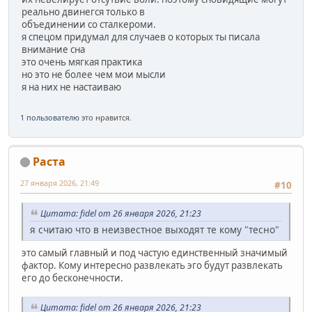
реально двинегся только в
объединении со сталкероми.
я спецом придумал для случаев о которых ты писала
внимание сна
это очень мягкая практика
но это не более чем мои мысли
я на них не настаиваю
1 пользователю
это нравится.
Раста
27 января 2026, 21:49
#10
Цитата: fidel от 26 января 2026, 21:23
я считаю что в неизвестное выходят те кому "тесно"
это самый главный и под частую единственный значимый
фактор. Кому интересно развлекать эго будут развлекать
его до бесконечности.
Цитата: fidel от 26 января 2026, 21:23