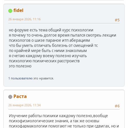
fidel
26 января 2026, 11:16
#5
но форуме есть тема общий курс психологии
я почему то очень долгое время пытался смотреь лекции
психологов о шизе параное итп аберациям
что бы уметь отличать болезнь от смещений тс
по крайней мере быть с ними знаколмым
я счетаю каждому воему полезно изучать
психологию психических расстроиств
это полезно
1 пользователю
это нравится.
Раста
26 января 2026, 11:34
#6
Изучение работы психики каждому полезно,вообще
психофизиологические знания, а так же основы
психофармакологии помогают не только при сдвигах, но и