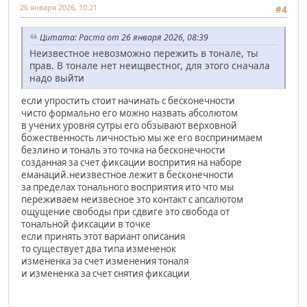
26 января 2026, 10:21
#4
Цитата: Раста от 26 января 2026, 08:39
Неизвестное невозможно пережить в тонале, ты
прав. В тонале нет неищвестног, для этого сначала
надо выйти
если упростить стоит начинать с бесконечности
чисто формально его можно назвать абсолютом
в учених уровня сутры его обзывают верховной
божественность личностью мы же его воспринимаем
безлино и тональ это точка на бесконечности
созданная за счет фиксации воспрития на наборе
еманаций.неизвестное лежит в бесконечности
за пределах тонального восприятия ито что мы
переживаем неизвесное это контакт с апсалютом
ощущение свободы при сдвиге это свобода от
тональной фиксации в точке
если принять этот вариант описания
то существует два типа измененок
измененка за счет изменения тоналя
и измененка за счет снятия фиксации