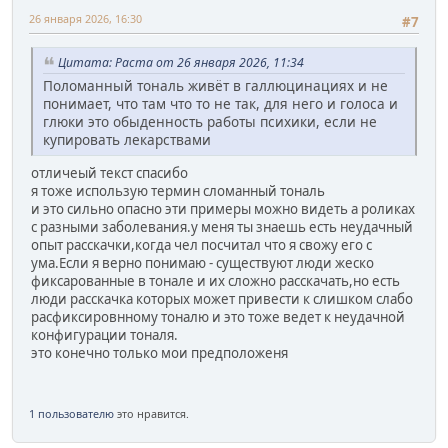
26 января 2026, 16:30
#7
Цитата: Раста от 26 января 2026, 11:34
Поломанный тональ живёт в галлюцинациях и не
понимает, что там что то не так, для него и голоса и
глюки это обыденность работы психики, если не
купировать лекарствами
отличеый текст спасибо
я тоже использую термин сломанный тональ
и это сильно опасно эти примеры можно видеть а роликах
с разными заболевания.у меня ты знаешь есть неудачный
опыт расскачки,когда чел посчитал что я свожу его с
ума.Если я верно понимаю - существуют люди жеско
фиксарованные в тонале и их сложно расскачать,но есть
люди расскачка которых может привести к слишком слабо
расфиксировнному тоналю и это тоже ведет к неудачной
конфигурации тоналя.
это конечно только мои предположеня
1 пользователю
это нравится.