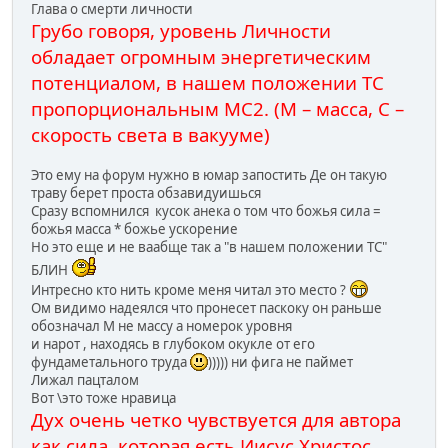
Глава о смерти личности
Грубо говоря, уровень Личности
обладает огромным энергетическим
потенциалом, в нашем положении ТС
пропорциональным МС2. (М – масса, С –
скорость света в вакууме)
Это ему на форум нужно в юмар запостить Де он такую
траву берет проста обзавидуишься
Сразу вспомнился кусок анека о том что божья сила =
божья масса * божье ускорение
Но это еще и не ваабще так а "в нашем положении ТС"
БЛИН
Интресно кто нить кроме меня читал это место ?
Ом видимо надеялся что пронесет паскоку он раньше
обозначал М не массу а номерок уровня
и нарот , находясь в глубоком окукле от его
фундаметального труда
))))) ни фига не паймет
Лижал пацталом
Вот \это тоже нравица
Дух очень четко чувствуется для автора
как сила, которая есть Иисус Христос.