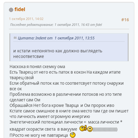
fidel
1 октября 2011, 14:02
#16
Последнее редактирование
: 1 октября 2011, 16:43 от fidel
Цитата: Indent от 1 октября 2011, 13:55
и кстати непонятно как должно выглядеть
несоответсвие
Наскока я понял схемку ома
Есть Тварец от него есть паток в кокон На каждом итапе
тварец свой
Если обратный поток как то соответсвует потоку снаружи
все ок
Проблема возможно в различении потоков но это типе
сделает сам Ом
Обрашайся Нет бога кроме Тварца и Ом пророк иво
Кстате самое смишное в книге ома место там где ом пишет
что личность имеет огромную инергию
Энегетический потенциал личности = масса личности *
квадрат скорасти света в вакууме
))))))))))))))))))))
ПРосто не могу не павтарица