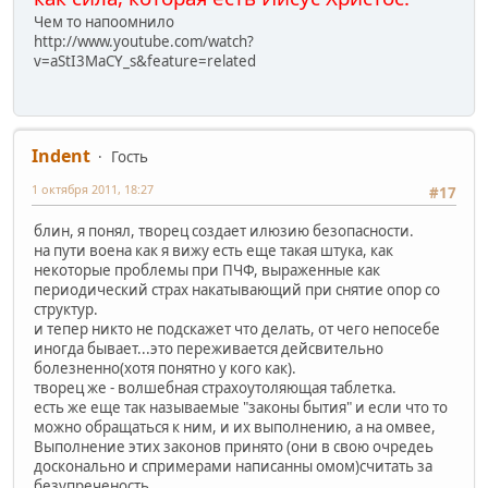
Чем то напоомнило
http://www.youtube.com/watch?
v=aStI3MaCY_s&feature=related
Indent
Гость
1 октября 2011, 18:27
#17
блин, я понял, творец создает илюзию безопасности.
на пути воена как я вижу есть еще такая штука, как
некоторые проблемы при ПЧФ, выраженные как
периодический страх накатывающий при снятие опор со
структур.
и тепер никто не подскажет что делать, от чего непосебе
иногда бывает...это переживается дейсвительно
болезненно(хотя понятно у кого как).
творец же - волшебная страхоутоляющая таблетка.
есть же еще так называемые "законы бытия" и если что то
можно обращаться к ним, и их выполнению, а на омвее,
Выполнение этих законов принято (они в свою очредеь
досконально и спримерами написанны омом)считать за
безупреченость.