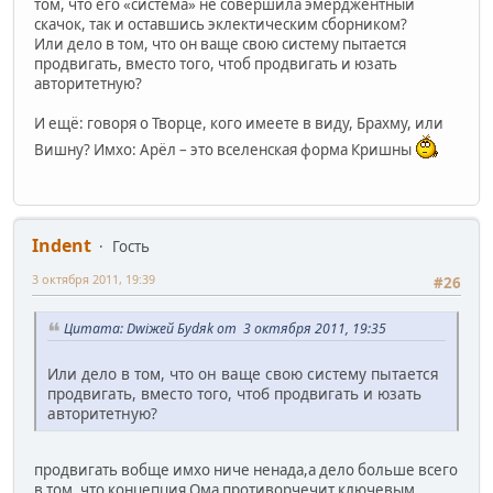
том, что его «система» не совершила эмерджентный
скачок, так и оставшись эклектическим сборником?
Или дело в том, что он ваще свою систему пытается
продвигать, вместо того, чтоб продвигать и юзать
авторитетную?
И ещё: говоря о Творце, кого имеете в виду, Брахму, или
Вишну? Имхо: Арёл – это вселенская форма Кришны
Indent
Гость
3 октября 2011, 19:39
#26
Цитата: Dwiжей Буdяk от 3 октября 2011, 19:35
Или дело в том, что он ваще свою систему пытается
продвигать, вместо того, чтоб продвигать и юзать
авторитетную?
продвигать вобще имхо ниче ненада,а дело больше всего
в том, что концепция Ома противорчечит ключевым