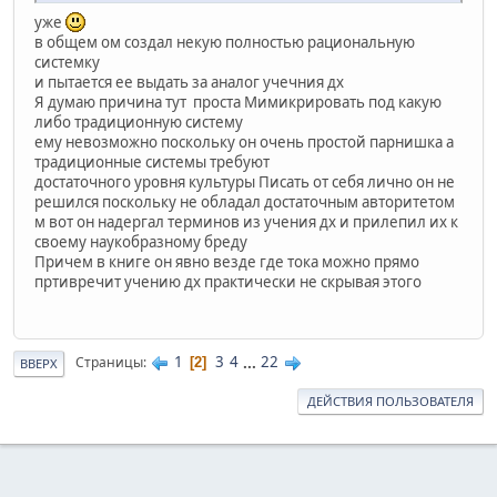
уже
в общем ом создал некую полностью рациональную
системку
и пытается ее выдать за аналог учечния дх
Я думаю причина тут проста Мимикрировать под какую
либо традиционную систему
ему невозможно поскольку он очень простой парнишка а
традиционные системы требуют
достаточного уровня культуры Писать от себя лично он не
решился поскольку не обладал достаточным авторитетом
м вот он надергал терминов из учения дх и прилепил их к
своему наукобразному бреду
Причем в книге он явно везде где тока можно прямо
пртивречит учению дх практически не скрывая этого
1
3
4
...
22
Страницы
2
ВВЕРХ
ДЕЙСТВИЯ ПОЛЬЗОВАТЕЛЯ