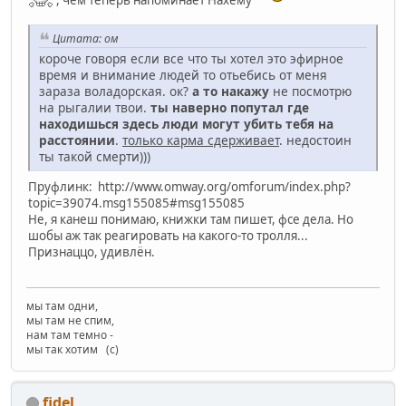
Цитата: ом
короче говоря если все что ты хотел это эфирное
время и внимание людей то отьебись от меня
зараза воладорская. ок?
а то накажу
не посмотрю
на рыгалии твои.
ты наверно попутал где
находишься здесь люди могут убить тебя на
расстоянии
.
только карма сдерживает
. недостоин
ты такой смерти)))
Пруфлинк: http://www.omway.org/omforum/index.php?
topic=39074.msg155085#msg155085
Не, я канеш понимаю, книжки там пишет, фсе дела. Но
шобы аж так реагировать на какого-то тролля...
Признаццо, удивлён.
мы там одни,
мы там не спим,
нам там темно -
мы так хотим (с)
fidel