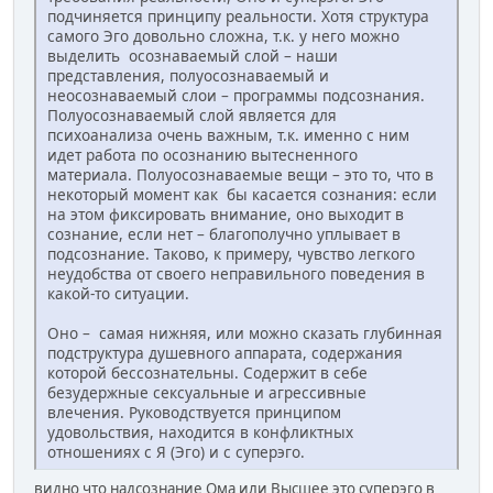
подчиняется принципу реальности. Хотя структура
самого Эго довольно сложна, т.к. у него можно
выделить осознаваемый слой – наши
представления, полуосознаваемый и
неосознаваемый слои – программы подсознания.
Полуосознаваемый слой является для
психоанализа очень важным, т.к. именно с ним
идет работа по осознанию вытесненного
материала. Полуосознаваемые вещи – это то, что в
некоторый момент как бы касается сознания: если
на этом фиксировать внимание, оно выходит в
сознание, если нет – благополучно уплывает в
подсознание. Таково, к примеру, чувство легкого
неудобства от своего неправильного поведения в
какой-то ситуации.
Оно – самая нижняя, или можно сказать глубинная
подструктура душевного аппарата, содержания
которой бессознательны. Содержит в себе
безудержные сексуальные и агрессивные
влечения. Руководствуется принципом
удовольствия, находится в конфликтных
отношениях с Я (Эго) и с суперэго.
видно что надсознание Ома или Высшее это суперэго в