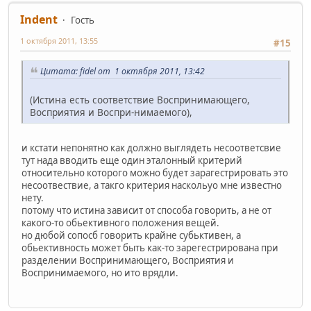
Indent
Гость
1 октября 2011, 13:55
#15
Цитата: fidel от 1 октября 2011, 13:42
(Истина есть соответствие Воспринимающего,
Восприятия и Воспри-нимаемого),
и кстати непонятно как должно выглядеть несоответсвие
тут нада вводить еще один эталонный критерий
относительно которого можно будет зарагестрировать это
несоотвествие, а такго критерия наскольуо мне известно
нету.
потому что истина зависит от способа говорить, а не от
какого-то обьективного положения вещей.
но дюбой сопосб говорить крайне субьктивен, а
обьективность может быть как-то зарегестрирована при
разделении Воспринимающего, Восприятия и
Воспринимаемого, но ито врядли.