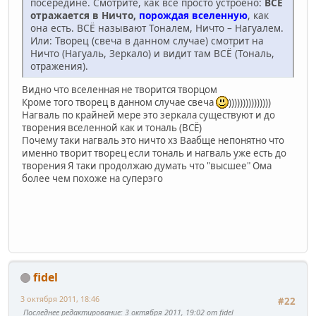
посередине. Смотрите, как все просто устроено:
ВСЁ
отражается в Ничто,
порождая вселенную
, как
она есть. ВСЁ называют Тоналем, Ничто – Нагуалем.
Или: Творец (свеча в данном случае) смотрит на
Ничто (Нагуаль, Зеркало) и видит там ВСЁ (Тональ,
отражения).
Видно что вселенная не творится творцом
Кроме того творец в данном случае свеча
)))))))))))))))
Нагваль по крайней мере это зеркала существуют и до
творения вселенной как и тональ (ВСЁ)
Почему таки нагваль это ничто хз Ваабще непонятно что
именно творит творец если тональ и нагваль уже есть до
творения Я таки продолжаю думать что "высшее" Ома
более чем похоже на суперэго
fidel
3 октября 2011, 18:46
#22
Последнее редактирование
: 3 октября 2011, 19:02 от fidel