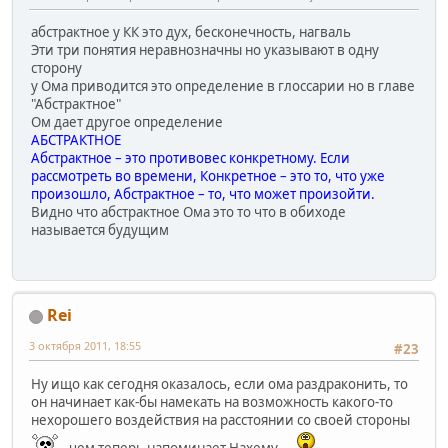
абстрактное у КК это дух, бесконечность, нагваль
Эти три понятия неравнозначны но указывают в одну
сторону
у Ома приводится это определение в глоссарии но в главе
"Абстрактное"
Ом дает другое определение
АБСТРАКТНОЕ
Абстрактное – это противовес конкретному. Если
рассмотреть во времени, Конкретное – это то, что уже
произошло, Абстрактное – то, что может произойти.
Видно что абстрактное Ома это то что в обиходе
называется будущим
Rei
3 октября 2011, 18:55
#23
Ну ищо как сегодня оказалось, если ома раздраконить, то
он начинает как-бы намекать на возможность какого-то
нехорошего воздействия на расстоянии со своей стороны
, чем теперь напоминает Нахему