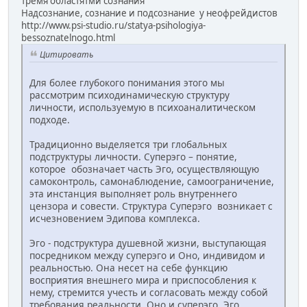
тремя областятми сознания
Надсознание, сознание и подсознание у неофрейдистов
http://www.psi-studio.ru/statya-psihologiya-
bessoznatelnogo.html
Цитировать
Для более глубокого понимания этого мы
рассмотрим психодинамическую структуру
личности, используемую в психоаналитическом
подходе.
Традиционно выделяется три глобальных
подструктуры личности. Суперэго – понятие,
которое обозначает часть Эго, осуществляющую
самоконтроль, самонаблюдение, самоограничение,
эта инстанция выполняет роль внутреннего
цензора и совести. Структура Суперэго возникает с
исчезновением Эдипова комплекса.
Эго - подструктура душевной жизни, выступающая
посредником между суперэго и Оно, индивидом и
реальностью. Она несет на себе функцию
восприятия внешнего мира и приспособления к
нему, стремится учесть и согласовать между собой
требования реальности, Оно и суперэго. Эго