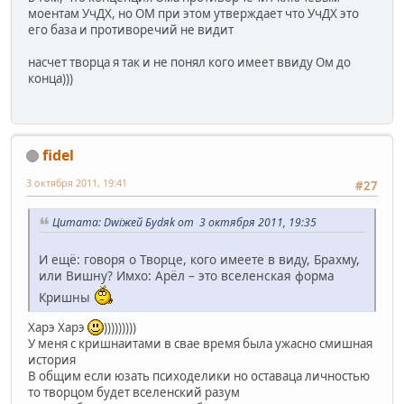
моентам УчДХ, но ОМ при этом утверждает что УчДХ это
его база и противоречий не видит
насчет творца я так и не понял кого имеет ввиду Ом до
конца)))
fidel
3 октября 2011, 19:41
#27
Цитата: Dwiжей Буdяk от 3 октября 2011, 19:35
И ещё: говоря о Творце, кого имеете в виду, Брахму,
или Вишну? Имхо: Арёл – это вселенская форма
Кришны
Харэ Харэ
)))))))))
У меня с кришнаитами в свае время была ужасно смишная
история
В общим если юзать психоделики но оставаца личностью
то творцом будет вселенский разум