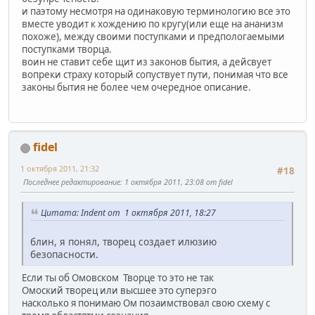
и паэтому несмотря на одинаковую терминологию все это
вместе уводит к хождению по кругу(или еще на ананизм
похоже), между своими поступками и предпологаемыми
поступками творца.
воин не ставит себе щит из законов бытия, а дейсвует
вопреки страху который сопуствует пути, понимая что все
законы бытия не более чем очередное описание.
fidel
1 октября 2011, 21:32
#18
Последнее редактирование
: 1 октября 2011, 23:08 от fidel
Цитата: Indent от 1 октября 2011, 18:27
блин, я понял, творец создает илюзию
безопасности.
Если ты об Омовском Творце то это не так
Омоский творец или высшее это суперэго
насколько я понимаю Ом позаимствовал свою схему с