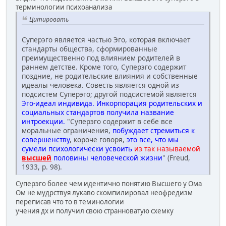
терминологии психоанализа
Цитировать
Суперэго является частью Эго, которая включает
стандарты общества, сформированные
преимущественно под влиянием родителей в
раннем детстве. Кроме того, Суперэго содержит
поздние, не родительские влияния и собственные
идеалы человека. Совесть является одной из
подсистем Суперэго; другой подсистемой является
Эго-идеал индивида. Инкорпорация родительских и
социальных стандартов получила название
интроекции.
"Суперэго содержит в себе все
моральные ограничения,
побуждает стремиться к
совершенству
, короче говоря,
это все, что мы
сумели психологически усвоить
из так называемой
высшей
половины человеческой жизни
" (Freud,
1933, р. 98).
Суперэго более чем идентично понятию Высшего у Ома
Ом не мудрствуя лукаво скомпилировал неофредизм
переписав что то в теминологии
учения дх и получил свою странноватую схемку