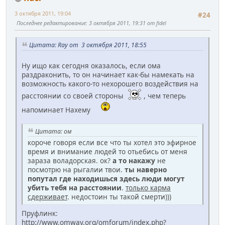
3 октября 2011, 19:04
#24
Последнее редактирование
: 3 октября 2011, 19:31 от fidel
Цитата: Ray от 3 октября 2011, 18:55
Ну ищо как сегодня оказалось, если ома
раздраконить, то он начинает как-бы намекать на
возможность какого-то нехорошего воздействия на
расстоянии со своей стороны
, чем теперь
напоминает Нахему
Цитата: ом
короче говоря если все что ты хотел это эфирное
время и внимание людей то отьебись от меня
зараза воладорская. ок?
а то накажу
не
посмотрю на рыгалии твои.
ты наверно
попутал где находишься здесь люди могут
убить тебя на расстоянии
.
только карма
сдерживает
. недостоин ты такой смерти)))
Пруфлинк:
http://www.omway.org/omforum/index.php?