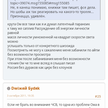
topic=39074.msg155085#msg155085
Не, я канеш понимаю, книжки там пишет, фсе дела.
Но шобы аж так реагировать на какого-то тролля...
Признаццо, удивлён.
крута Ом все таки как я и думал латентный параноик
к таму же саплив Рассуждение об энергии личности
равной
массе личности умноженной на квадрат скорости света
можно
услышать только от конкретного шизоида
Посмотрнеть не могу к сажалению меня забанили по айпи
без возмжности просмотра
При этом после забанивания меня без возможности
чтения Ом че то мне вслед я слышал писал
Россия без дураков как цирк без клоунов
Dwiжей Буdяk
3 октября 2011, 19:35
#25
Если не брать во внимание ЧСВ, то одна из проблем Ома в