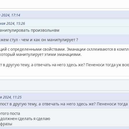
 2024, 17:14
мая 2024, 15:26
манипулировать произвольнвм
жем стул - чем и как он манипулирует ?
наций с определенными свойствами. Эманации скллеиваются в компл
 который манипулирует этими эманациями.
т в другую тему, а отвечать на него здесь же? Пененоси тогда уж всю
я 2024, 11:25
пост в другую тему, а отвечать на него здесь же? Пененоси тогда
того поста
 должнен сделать я сделаю
 фразы