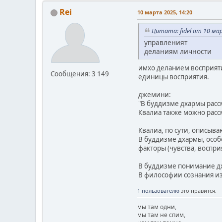
Rei
10 марта 2025, 14:20
Цитата: fidel от 10 ма
управленият
деланиям личности
имхо деланием восприятия
Сообщения: 3 149
единицы восприятия.
джемини:
"В буддизме дхармы расс
Квалиа также можно расс
Квалиа, по сути, описыв
В буддизме дхармы, особ
факторы (чувства, воспри
В буддизме понимание дх
В философии сознания из
1 пользователю
это нравится.
мы там одни,
мы там не спим,