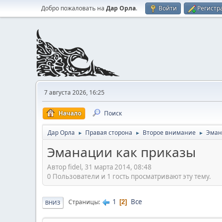
Добро пожаловать на
Дар Орла
.
Войти
Регистр
7 августа 2026, 16:25
Начало
Поиск
Дар Орла
Правая сторона
Второе внимание
Эман
►
►
►
Эманации как приказы
Автор fidel, 31 марта 2014, 08:48
0 Пользователи и 1 гость просматривают эту тему.
1
Все
Страницы
2
ВНИЗ