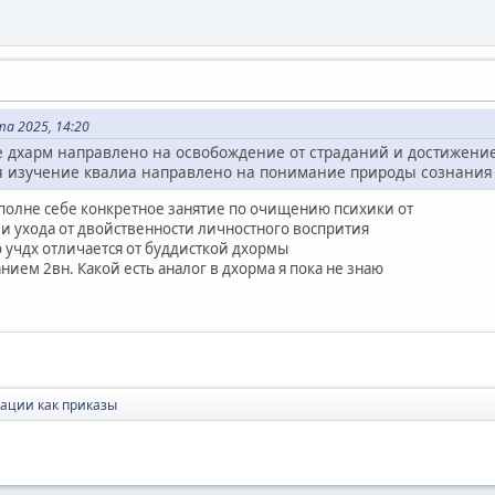
а 2025, 14:20
 дхарм направлено на освобождение от страданий и достижение
 изучение квалиа направлено на понимание природы сознания и
полне себе конкретное занятие по очищению психики от
и ухода от двойственности личностного воспрития
 учдх отличается от буддисткой дхормы
ием 2вн. Какой есть аналог в дхорма я пока не знаю
ации как приказы