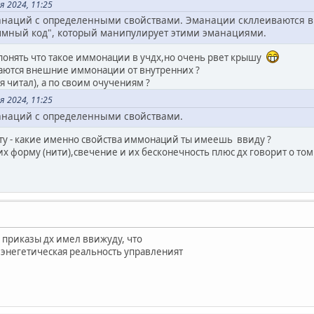
я 2024, 11:25
эманаций с определенными свойствами. Эманации скллеиваются 
аммный код", который манипулирует этими эманациями.
 понять что такое иммонации в учдх,но очень рвет крышу
аются внешние иммонации от внутренних ?
я читал), а по своим очучениям ?
я 2024, 11:25
манаций с определенными свойствами.
сту - какие именно свойства иммонаций ты имеешь ввиду ?
 их форму (нити),свечение и их бесконечность плюс дх говорит о том
приказы дх имел ввижуду, что
энегетическая реальность управленият