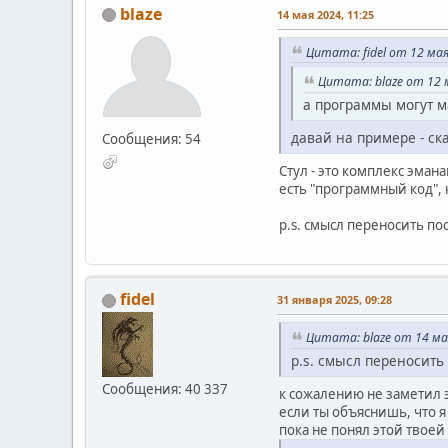
blaze
14 мая 2024, 11:25
Цитата: fidel от 12 мая
Цитата: blaze от 12 
а программы могут 
давай на примере - ска
Сообщения: 54
Стул - это комплекс эма
есть "программный код",
p.s. смысл переносить пос
fidel
31 января 2025, 09:28
Цитата: blaze от 14 ма
p.s. смысл переносить 
Сообщения: 40 337
к сожалению не заметил э
если ты объяснишь, что я
пока не понял этой твоей