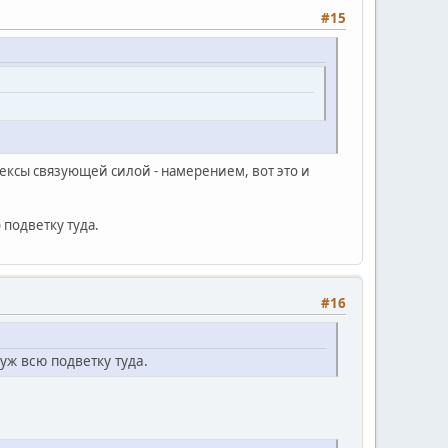
#15
ексы связующей силой - намерением, вот это и
 подветку туда.
#16
 уж всю подветку туда.