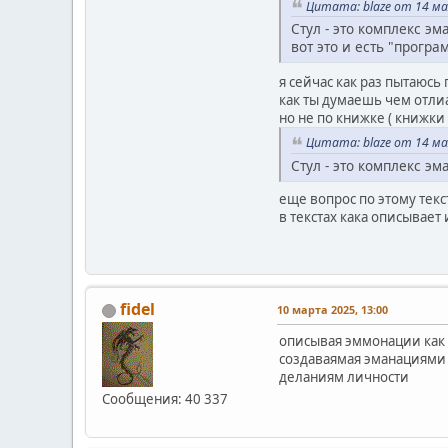
Цитата: blaze от 14 ма
Стул - это комплекс 
вот это и есть "прогр
я сейчас как раз пытаюсь
как ты думаешь чем отли
но не по книжке ( книжки 
Цитата: blaze от 14 ма
Стул - это комплекс э
еще вопрос по этому тек
в текстах кака описывает
fidel
10 марта 2025, 13:00
описывая эммонации как 
создаваямая эманациями 
деланиям личности
Сообщения: 40 337