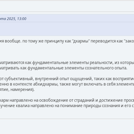
рта 2025, 13:00
 вообще. по тому же принципу как "дхармы" переводится как "законы
матриваются как фундаментальные элементы реальности, из которы
матривать как фундаментальные элементы сознательного опыта.
ают субъективный, внутренний опыт ощущений, таких как восприятие
енно в контексте абхидхармы, также могут включать в себя элемент
ятие, намерения).
арм направлено на освобождение от страданий и достижение прос
учение квалиа направлено на понимание природы сознания и его с