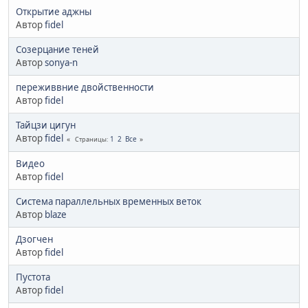
Открытие аджны
Автор
fidel
Созерцание теней
Автор
sonya-n
переживвние двойственности
Автор
fidel
Тайцзи цигун
Автор
fidel
1
2
Все
Страницы
Видео
Автор
fidel
Система параллельных временных веток
Автор
blaze
Дзогчен
Автор
fidel
Пустота
Автор
fidel