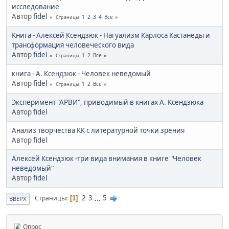
исследование
Автор
fidel
1
2
3
4
Все
Страницы
Книга - Алексей Ксендзюк - Нагуализм Карлоса Кастанеды и
трансформация человеческого вида
Автор
fidel
1
2
Все
Страницы
книга - А. Ксендзюк - Человек неведомый
Автор
fidel
1
2
Все
Страницы
Экcперимент "АРВИ", приводимый в книгах А. Ксендзюка
Автор
fidel
Анализ творчества КК с литературной точки зрения
Автор
fidel
Алексей Ксендзюк -три вида внимания в книге "Человек
неведомый"
Автор
fidel
2
3
...
5
Страницы
1
ВВЕРХ
Опрос