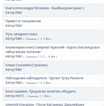
Книга Александра Логинова - Ошибка дона Хуана :)
Автор
fidel
Привет от лапшевесов
Автор
fidel
Путь западного мага
Автор
fidel
1
2
3
Все
Страницы
Анализирем книгу Смирнов Терентий - Карлос Кастанеда:все
тайны магии толтеков !
Автор
fidel
1
2
3
...
6
Все
Страницы
Алмаз Сознания (Странник)
Автор
fidel
Наблюдение наблюдателя - Тартанг Тулку Ринпоче
Автор
fidel
1
2
3
Все
Страницы
Хохот шамана. Предлагаю почитать обсудить.
Автор
mk15
1
2
Все
Страницы
Алексей Ксендзюк - После Кастанеды, Дальнейшее