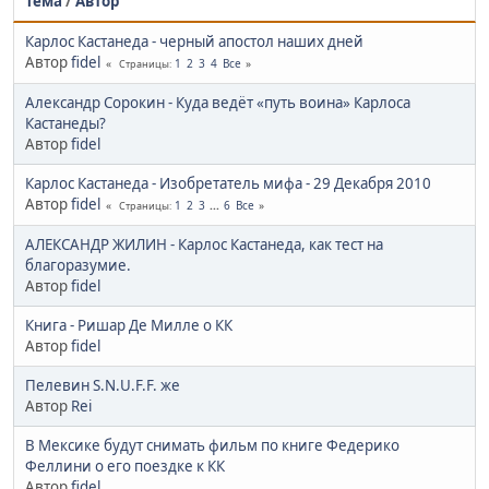
Тема
/
Автор
Карлос Кастанеда - черный апостол наших дней
Автор
fidel
1
2
3
4
Все
Страницы
Александр Сорокин - Куда ведёт «путь воина» Карлоса
Кастанеды?
Автор
fidel
Карлос Кастанеда - Изобретатель мифа - 29 Декабря 2010
Автор
fidel
1
2
3
...
6
Все
Страницы
АЛЕКСАНДР ЖИЛИН - Карлос Кастанеда, как тест на
благоразумие.
Автор
fidel
Книга - Ришар Де Милле о КК
Автор
fidel
Пелевин S.N.U.F.F. же
Автор
Rei
В Мексике будут снимать фильм по книге Федерико
Феллини о его поездке к КК
Автор
fidel