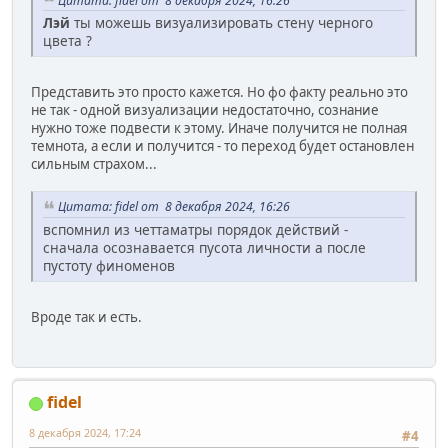
Цитата: fidel от 8 декабря 2024, 16:26
Лэй
ты можешь визуализировать стену черного
цвета ?
Представить это просто кажется. Но фо факту реально это
не так - одной визуализации недостаточно, сознание
нужно тоже подвести к этому. Иначе получится не полная
темнота, а если и получится - то переход будет остановлен
сильным страхом...
Цитата: fidel от 8 декабря 2024, 16:26
вспомнил из четтаматры порядок действий -
сначала осознавается пусота личности а после
пустоту финоменов
Вроде так и есть.
fidel
8 декабря 2024, 17:24
#4