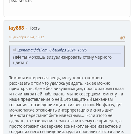
реальность
lay888
Гость
10 декабря 2024, 18:12
#7
Цитата: fidel от 8 декабря 2024, 16:26
Лэй
ты можешь визуализировать стену черного
цвета ?
Темнота интересная вещь, могу только немного
рассказать о том что удалось увидеть, как ее можно
приоткрыть. Даже без визуализации, просто закрыв глаза
и начиная за ней наблюдать, мы не созерцаем темноту – а
наше представление о ней. Это защитный механизм
сознания – возведение щитов известности. Но факту, тут
можно также отключить интерпретацию и снять щит.
Темнота перестанет быть известным.... Если этого не
сделать, то созерцание темноты ни к чему не приведет, а
просто отразит как зеркало все накопленное известное и
создаст из него сновидения, куда и провалится осознание.