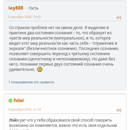
lay888
Гость
8 декабря 2024, 18:02
#5
Со страхом проблем нет на самом деле. Я выделяю в
практике два состояния сознания – то, что образует из
чувств мир реальности (материальное), и то, которое
видит этот мир реальности как часть себя – "отражение в
зеркале" (безличностное сознание). Последнее сознание,
позволяет совершить переход к третьему состоянию
сознанию (целостному и непознаваемому). Но даже без
него, познание первых двух состояний сознания очень
удивительно.
1 пользователю
это нравится.
fidel
8 декабря 2024, 21:53
#6
Лэй
я рат что у тебя образовался свой способ говорить
возможно он поменяется, важно что есть своя отдельная