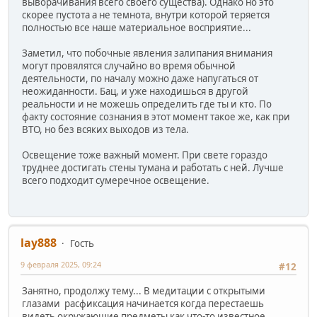
выворачивания всего своего существа). Однако но это
скорее пустота а не темнота, внутри которой теряется
полностью все наше материальное восприятие...
Заметил, что побочные явления залипания внимания
могут провялятся случайно во время обычной
деятельности, по началу можно даже напугаться от
неожиданности. Бац, и уже находишься в другой
реальности и не можешь определить где ты и кто. По
факту состояние сознания в этот момент такое же, как при
ВТО, но без всяких выходов из тела.
Освещение тоже важный момент. При свете гораздо
труднее достигать стены тумана и работать с ней. Лучше
всего подходит сумеречное освещение.
lay888
Гость
9 февраля 2025, 09:24
#12
Занятно, продолжу тему... В медитации с открытыми
глазами расфиксация начинается когда перестаешь
видеть окружающие предметы как что-то известное,