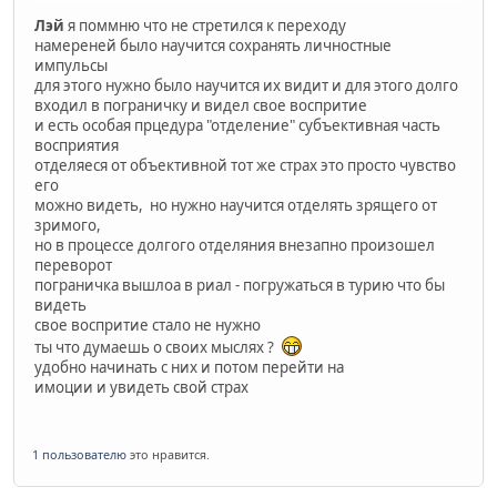
Лэй
я поммню что не стретился к переходу
намереней было научится сохранять личностные
импульсы
для этого нужно было научится их видит и для этого долго
входил в пограничку и видел свое воспритие
и есть особая прцедура "отделение" субъективная часть
восприятия
отделяеся от объективной тот же страх это просто чувство
его
можно видеть, но нужно научится отделять зрящего от
зримого,
но в процессе долгого отделяния внезапно произошел
переворот
пограничка вышлоа в риал - погружаться в турию что бы
видеть
свое воспритие стало не нужно
ты что думаешь о своих мыслях ?
удобно начинать с них и потом перейти на
имоции и увидеть свой страх
1 пользователю
это нравится.