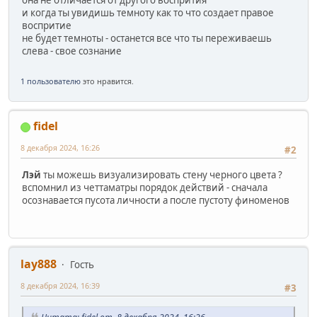
и когда ты увидишь темноту как то что создает правое
воспритие
не будет темноты - останется все что ты переживаешь
слева - свое сознание
1 пользователю
это нравится.
fidel
8 декабря 2024, 16:26
#2
Лэй
ты можешь визуализировать стену черного цвета ?
вспомнил из четтаматры порядок действий - сначала
осознавается пусота личности а после пустоту финоменов
lay888
Гость
8 декабря 2024, 16:39
#3