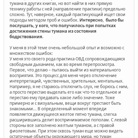
тумана в других книгах, но вот найти в них прямую
технику работы с ней (направление практики) предельно
сложно. Тут, наверное, каждый практикующий ищет свои
подходы методом проб и ошибок.
Интересно, было бы
послушать, у кого, что получилось при попытках
достижения стены тумана из состояния
бодрствования.
У меня в этой теме очень небольшой опыт и возможно с
множеством ошибок:
У меня это своего рода практика ОВД сопровождающаяся
свободным дыханием, как во время перепросмотра.
Первое, что делаю – пытаюсь выйти из материального
восприятия. Это процесс для меня через отключение
интерпретаций, чувственных, зрительных, ментальных.
Например, я не стараюсь отключить слух, не борюсь с ним,
а просто перестаю выделать его как что-то отдельное и
перестаю ему предавать какое либо значение. Тоже
примерно и с визуальным, вещи вокруг престают быть
знакомыми... В определенный момент впереди
появляется движущееся желтое пятно тумана, слегка
расширившись делит воспринимаемое пополам. С левой
стороны все заполнено желтым туманом, а с правой
фиолетовым. При этом сквозь туман еще можно видеть
остаточные объекты окружающего мира, но туман