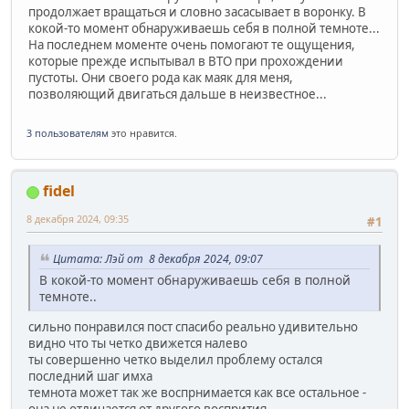
продолжает вращаться и словно засасывает в воронку. В
кокой-то момент обнаруживаешь себя в полной темноте...
На последнем моменте очень помогают те ощущения,
которые прежде испытывал в ВТО при прохождении
пустоты. Они своего рода как маяк для меня,
позволяющий двигаться дальше в неизвестное...
3 пользователям
это нравится.
fidel
8 декабря 2024, 09:35
#1
Цитата: Лэй от 8 декабря 2024, 09:07
В кокой-то момент обнаруживаешь себя в полной
темноте..
сильно понравился пост спасибо реально удивительно
видно что ты четко движется налево
ты совершенно четко выделил проблему остался
последний шаг имха
темнота может так же воспрнимается как все остальное -
она не отличается от другого воспрития