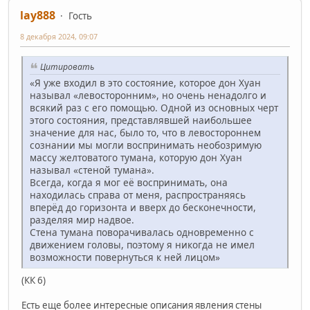
lay888
Гость
8 декабря 2024, 09:07
Цитировать
«Я уже входил в это состояние, которое дон Хуан
называл «левосторонним», но очень ненадолго и
всякий раз с его помощью. Одной из основных черт
этого состояния, представлявшей наибольшее
значение для нас, было то, что в левостороннем
сознании мы могли воспринимать необозримую
массу желтоватого тумана, которую дон Хуан
называл «стеной тумана».
Всегда, когда я мог её воспринимать, она
находилась справа от меня, распространяясь
вперёд до горизонта и вверх до бесконечности,
разделяя мир надвое.
Стена тумана поворачивалась одновременно с
движением головы, поэтому я никогда не имел
возможности повернуться к ней лицом»
(КК 6)
Есть еще более интересные описания явления стены