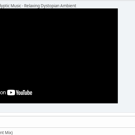
lyptic Music - Relaxing Dystopian Ambient
nt Mix)