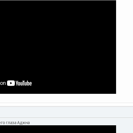
го глаза Аджна