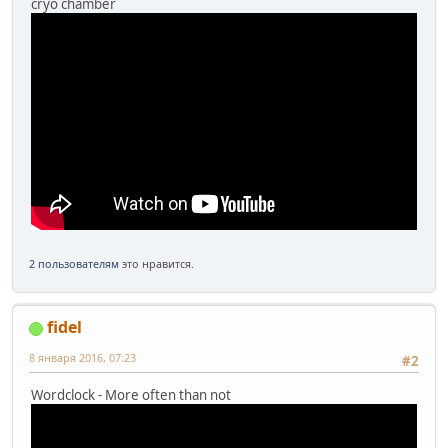
cryo chamber
2 пользователям
это нравится.
fidel
8 января 2016, 07:23
#2
Wordclock - More often than not