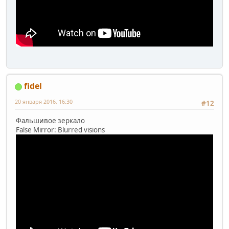
fidel
20 января 2016, 16:30
#12
Фальшивое зеркало
False Mirror: Blurred visions