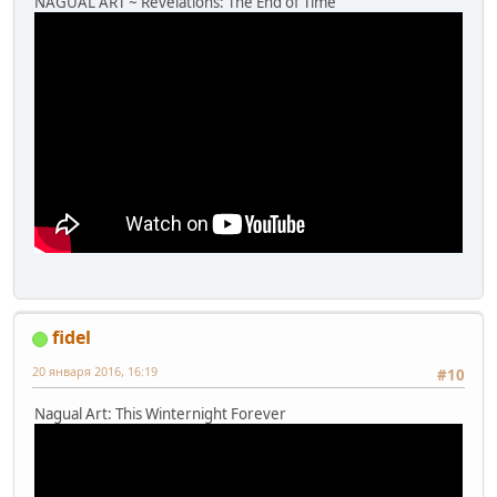
NAGUAL ART ~ Revelations: The End of Time
fidel
20 января 2016, 16:19
#10
Nagual Art: This Winternight Forever