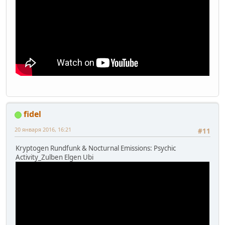
fidel
20 января 2016, 16:21
#11
Kryptogen Rundfunk & Nocturnal Emissions: Psychic
Activity_Zulben Elgen Ubi