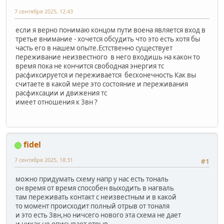
7 сентября 2025, 12:43
если я верно понимаю концом пути воена является вход в
третье внимание - хочется обсудить что это есть хотя бы
часть его в нашем опыте.Естственно существует
переживание неизвестного в него входишь на какон то
время пока не кончится свободная энергия тс
расфиксируется и переживается бесконечность Как вы
считаете в какой мере это состояние и переживания
расфиксации и движения тс
имеет отношения к 3вн ?
fidel
7 сентября 2025, 18:31
#1
можно придумать схему напр у нас есть тональ
он время от время способен выходить в нагваль
там переживать контакт с неизвестным и в какой
то момент происходит полный отрыв от тоналя
и это есть 3вн,но ничсего нового эта схема не дает
и никак не описывает отрыв