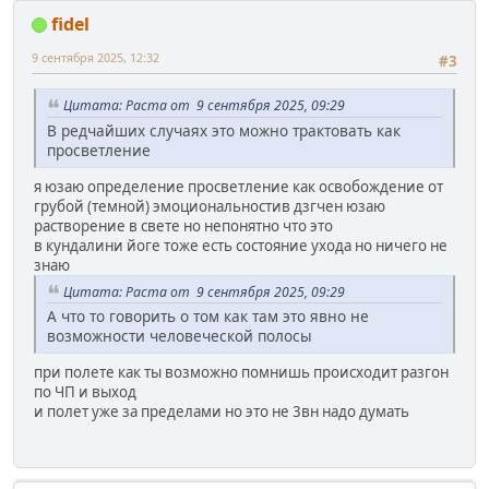
fidel
9 сентября 2025, 12:32
#3
Цитата: Раста от 9 сентября 2025, 09:29
В редчайших случаях это можно трактовать как
просветление
я юзаю определение просветление как освобождение от
грубой (темной) эмоциональностив дзгчен юзаю
растворение в свете но непонятно что это
в кундалини йоге тоже есть состояние ухода но ничего не
знаю
Цитата: Раста от 9 сентября 2025, 09:29
А что то говорить о том как там это явно не
возможности человеческой полосы
при полете как ты возможно помнишь происходит разгон
по ЧП и выход
и полет уже за пределами но это не 3вн надо думать