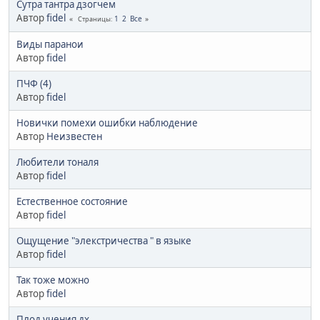
Сутра тантра дзогчем
Автор
fidel
1
2
Все
Страницы
Виды паранои
Автор
fidel
ПЧФ (4)
Автор
fidel
Новички помехи ошибки наблюдение
Автор
Неизвестен
Любители тоналя
Автор
fidel
Естественное состояние
Автор
fidel
Ощущение "элекстричества " в языке
Автор
fidel
Так тоже можно
Автор
fidel
Плод учения дх