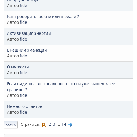
Автор
fidel
Как проверить- во сне или в реале ?
Автор
fidel
Активизация энергии
Автор
fidel
Внешнии эманации
Автор
fidel
О мягкости
Автор
fidel
Если видишь свою реальность- то ты уже вышел за ее
границы ?
Автор
fidel
Немного о тантре
Автор
fidel
2
3
...
14
Страницы
1
ВВЕРХ