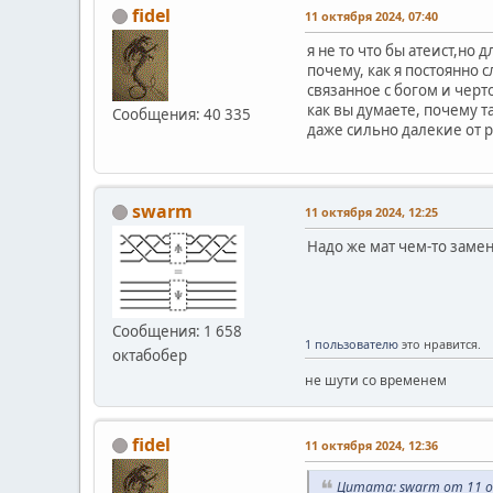
fidel
11 октября 2024, 07:40
я не то что бы атеист,но
почему, как я постоянно
связанное с богом и черто
как вы думаете, почему 
Сообщения: 40 335
даже сильно далекие от 
swarm
11 октября 2024, 12:25
Надо же мат чем-то заме
Сообщения: 1 658
1 пользователю
это нравится.
октабобер
не шути со временем
fidel
11 октября 2024, 12:36
Цитата: swarm от 11 о