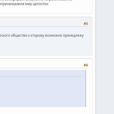
воприниманили мир целостно
#5
ческого общество к кторому возможно принедлежу
#6