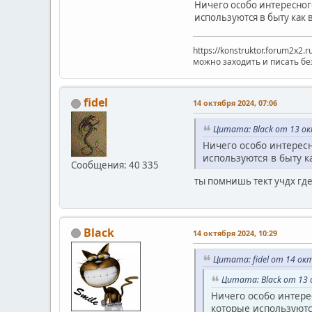
Ничего особо интересног
используются в быту как
https://konstruktor.forum2x2.
можно заходить и писать бе
fidel
14 октября 2024, 07:06
Цитата: Black от 13 ок
Ничего особо интерес
используются в быту 
Сообщения: 40 335
ты помнишь тект учдх где
Black
14 октября 2024, 10:29
Цитата: fidel от 14 ок
Цитата: Black от 13 
Ничего особо интере
которые используютс