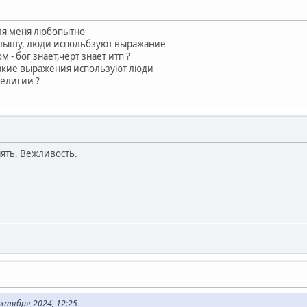
 для меня любопытно
 слышу, люди испольбзуют выражание
м - бог знает,черт знает итп ?
такие выражения используют люди
религии ?
нять. Вежливость.
ктября 2024, 12:25