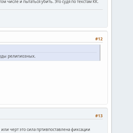
м числе и пытаться убить. Это судя по текстам КК.
#12
виды религиозных.
#13
 или черт это сила пртивпоставлена фиксации