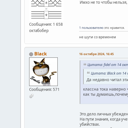
Имхо не то чтобы нельзя,
Сообщения: 1 658
1 пользователю
это нравится.
октабобер
не шути со временем
Black
16 октября 2024, 16:45
Цитата: fidel от 14 ок
Цитата: Black от 14 
Да недавно читал эт
классна тока наверно 
Сообщения: 571
как ты думаешь,почему
Это дело личных убежден
На пути знания, когда уч
убийствах.