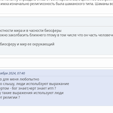
 имха изначально религиозность была шаманского типа. Шаманы 
остности мира и в часности биосферы
ожно заколбасить ближнего птому в том числе что он часть челове
сю биосферу и мир ее окружающий
тября 2024, 07:40
,но для меня любопытно
нно слышу, люди испольбзуют выражание
ртом - бог знает,черт знает итп ?
му такие выражения используют люди
т религии ?