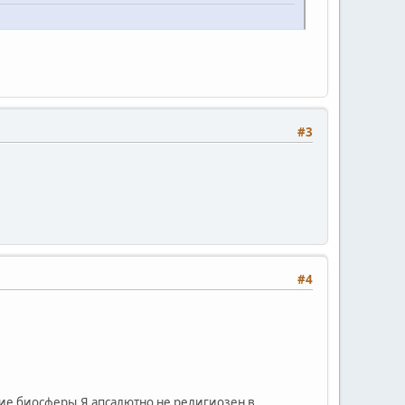
#3
#4
ятие биосферы.Я апсалютно не религиозен в