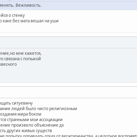
менять. Вежливость.
йся о стенку
о каке без мата вешал на уши
ние,но мне кажется,
то связана с попыкой
звесного
рощать ситуевину
знание людей было чисто религиозным
создания мира боком
тся странными мои ассоциации
ление произвело объяснение дх
сть других живых существ
не попытку оправдать отказ от вегитарианства, а целотное воспри