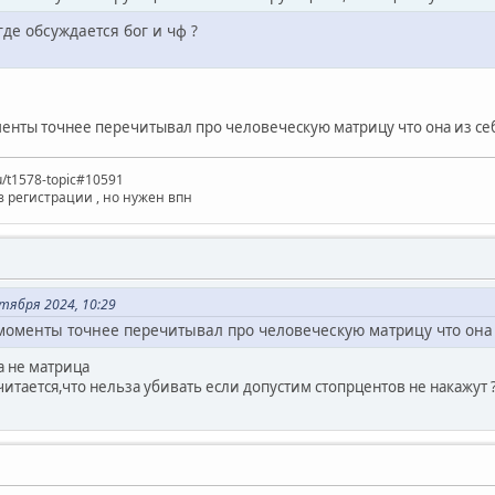
где обсуждается бог и чф ?
менты точнее перечитывал про человеческую матрицу что она из себ
ru/t1578-topic#10591
з регистрации , но нужен впн
тября 2024, 10:29
моменты точнее перечитывал про человеческую матрицу что она 
а не матрица
итается,что нельза убивать если допустим стопрцентов не накажут 