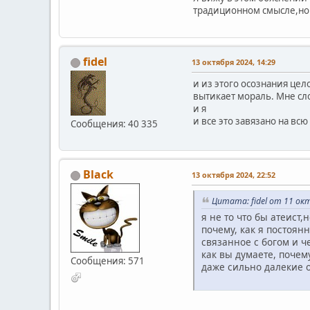
традиционном смысле,но
fidel
13 октября 2024, 14:29
и из этого осознания цел
вытикает мораль. Мне сл
и я
и все это завязано на в
Сообщения: 40 335
Black
13 октября 2024, 22:52
Цитата: fidel от 11 ок
я не то что бы атеист
почему, как я постоя
связанное с богом и че
как вы думаете, поче
Сообщения: 571
даже сильно далекие о