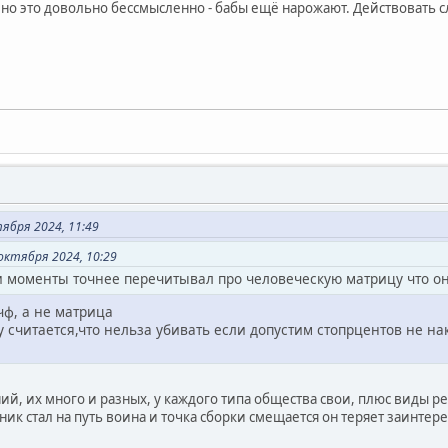
 но это довольно бессмысленно - бабы ещё нарожают. Действовать с
тября 2024, 11:49
октября 2024, 10:29
и моменты точнее перечитывал про человеческую матрицу что она
чф, а не матрица
 считается,что нельза убивать если допустим стопрцентов не на
ий, их много и разных, у каждого типа общества свои, плюс виды р
еник стал на путь воина и точка сборки смещается он теряет заинтер