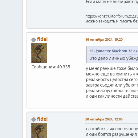
Если маги не выбирают пу
https://konstruktor.forum2x2.
можно заходить и писать бе
fidel
16 октября 2024, 19:20
Цитата: Black от 16 ок
Это дело личных убежд
Сообщения: 40 335
у меня раньше тоже было
можно еще вспомнить что
реальность целостна сего
завтра съедят или убьют т
реальная духовность сил
люди как линости действ
fidel
20 октября 2024, 12:05
на мой взгляд постоянное
люди боятся разрушения 