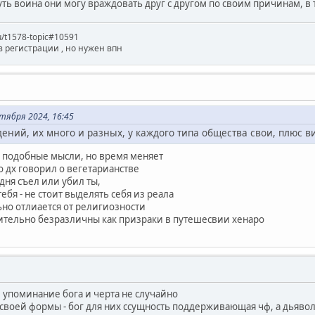
ть воина они могу враждовать друг с другом по своим причинам, в то
ru/t1578-topic#10591
з регистрации , но нужен впн
тября 2024, 16:45
ений, их много и разных, у каждого типа общества свои, плюс 
 подобные мысли, но время меняет
 дх говорил о вегетарианстве
дня съел или убил ты,
ебя - не стоит выделять себя из реала
ьно отлиается от религиозности
ительно безразличны как призраки в путешесвии хенаро
 упоминание бога и черта не случайно
своей формы - бог для них ссущность поддерживающая чф, а дьявол