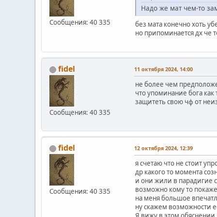
Надо же мат чем-то за
Сообщения: 40 335
без мата конечно хоть убе
но припоминается дх че т
fidel
11 октября 2024, 14:00
не более чем предположе
что упоминание бога как 
защитеть свою чф от неи
Сообщения: 40 335
fidel
12 октября 2024, 12:39
я счетаю что не стоит уп
др какого то момента со
и они жили в парадигие 
возможно кому то покаже
Сообщения: 40 335
на меня большое впечат
ну скажем возможности е
Я вижу в этом обяснении 