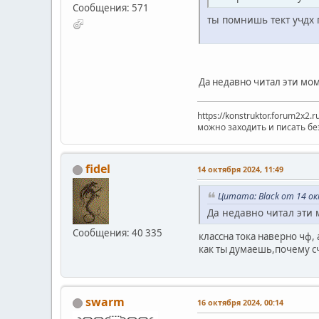
Сообщения: 571
ты помнишь тект учдх 
Да недавно читал эти мо
https://konstruktor.forum2x2.
можно заходить и писать бе
fidel
14 октября 2024, 11:49
Цитата: Black от 14 ок
Да недавно читал эти 
Сообщения: 40 335
классна тока наверно чф, 
как ты думаешь,почему сч
swarm
16 октября 2024, 00:14