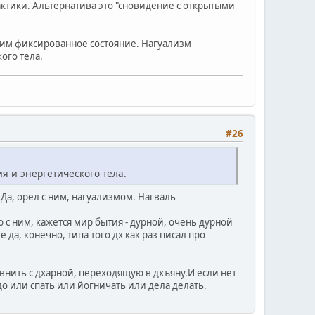
актики. Альтернатива это "сновидение с открытыми
жим фиксированное состояние. Нагуализм
ого тела.
#26
 и энергетического тела.
 Да, орел с ним, нагуализмом. Нагваль
ю с ним, кажется мир бытия - дурной, очень дурной
 да, конечно, типа того дх как раз писал про
внить с дхарной, переходящую в дхъяну.И если нет
до или спать или йогничать или дела делать.