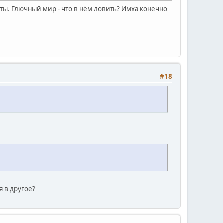
ты. Глючный мир - что в нём ловить? Имха конечно
#18
я в другое?