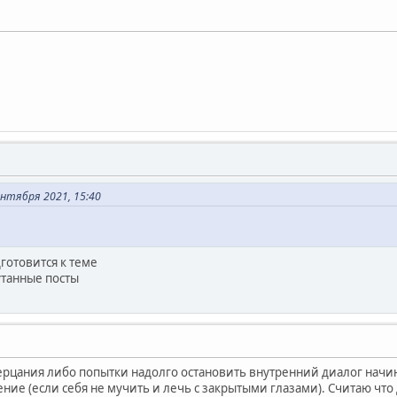
нтября 2021, 15:40
готовится к теме
путанные посты
ерцания либо попытки надолго остановить внутренний диалог начин
ение (если себя не мучить и лечь с закрытыми глазами). Считаю чт