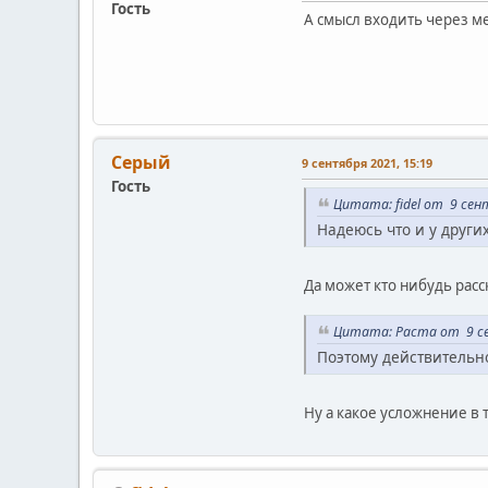
Гость
А смысл входить через м
Серый
9 сентября 2021, 15:19
Гость
Цитата: fidel от 9 сен
Надеюсь что и у други
Да может кто нибудь расс
Цитата: Раста от 9 се
Поэтому действительн
Ну а какое усложнение в 