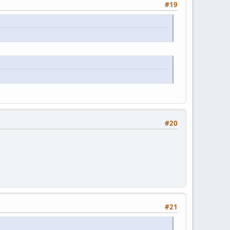
#19
#20
#21