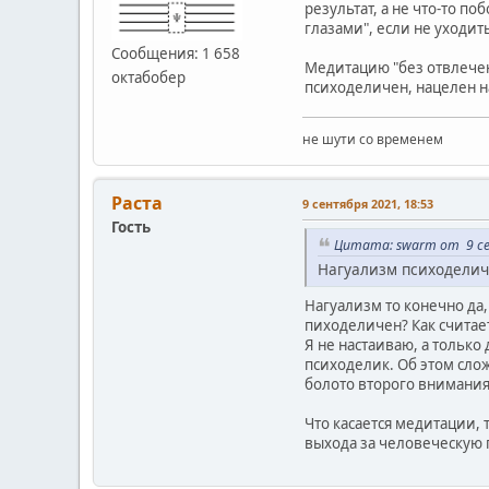
результат, а не что-то 
глазами", если не уходить
Сообщения: 1 658
Медитацию "без отвлечен
октабобер
психоделичен, нацелен н
не шути со временем
Раста
9 сентября 2021, 18:53
Гость
Цитата: swarm от 9 се
Нагуализм психоделич
Нагуализм то конечно да,
пиходеличен? Как считае
Я не настаиваю, а только
психоделик. Об этом слож
болото второго внимания.
Что касается медитации, 
выхода за человеческую п