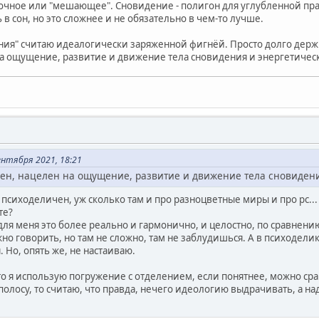
побочное или "мешающее". Сновидение - полигон для углубленной пр
 в сон, но это сложнее и не обязательно в чем-то лучше.
ия" считаю идеалогически заряженной фигнёй. Просто долго дер
а ощущение, развитие и движение тела сновидения и энергетическ
нтября 2021, 18:21
ен, нацелен на ощущение, развитие и движение тела сновидения
 психоделичен, уж сколько там и про разноцветные миры и про рс...
те?
 для меня это более реально и гармонично, и целостно, по сравнени
но говорить, но там не сложно, там не заблудишься. А в психоделике
 Но, опять же, не настаиваю.
то я использую погружение с отделением, если понятнее, можно сра
олосу, то считаю, что правда, нечего идеологию выдрачивать, а на