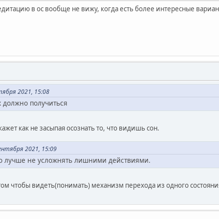
едитацию в ос вообще не вижу, когда есть более интересные вариан
тября 2021, 15:08
х должно получиться
кажет как не засыпая осознать то, что видишь сон.
нтября 2021, 15:09
о лучше не усложнять лишними действиями.
том чтобы видеть(понимать) механизм перехода из одного состояни