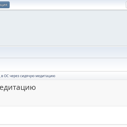
ация
 в ОС через сидячую медитацию
медитацию