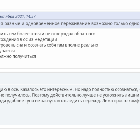
нтября 2021, 14:57
ия разные и одновременное переживание возможно только одног
орить тем более что я и не отверждал обратного
хождения в ос из медетации
уровень сна и осознать себя там вполне реально
учается
должно получиться
ию в осе. Казалось это интересным. Но надо полностью осознаться,
 - не получилось. Поэтому действительно лучше не усложнять лишн
Сидя удобнее тупо не заснуть и отследить переход. Лежа просто ком