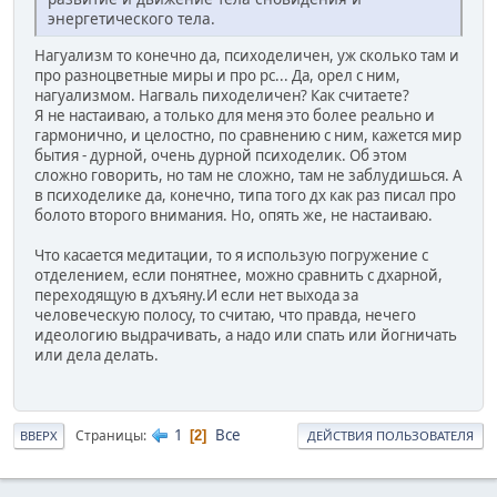
энергетического тела.
Нагуализм то конечно да, психоделичен, уж сколько там и
про разноцветные миры и про рс... Да, орел с ним,
нагуализмом. Нагваль пиходеличен? Как считаете?
Я не настаиваю, а только для меня это более реально и
гармонично, и целостно, по сравнению с ним, кажется мир
бытия - дурной, очень дурной психоделик. Об этом
сложно говорить, но там не сложно, там не заблудишься. А
в психоделике да, конечно, типа того дх как раз писал про
болото второго внимания. Но, опять же, не настаиваю.
Что касается медитации, то я использую погружение с
отделением, если понятнее, можно сравнить с дхарной,
переходящую в дхъяну.И если нет выхода за
человеческую полосу, то считаю, что правда, нечего
идеологию выдрачивать, а надо или спать или йогничать
или дела делать.
1
Все
Страницы
2
ВВЕРХ
ДЕЙСТВИЯ ПОЛЬЗОВАТЕЛЯ