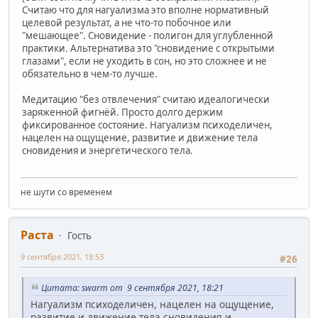
Считаю что для нагуализма это вполне нормативный
целевой результат, а не что-то побочное или
"мешающее". Сновидение - полигон для углубленной
практики. Альтернатива это "сновидение с открытыми
глазами", если не уходить в сон, но это сложнее и не
обязательно в чем-то лучше.
Медитацию "без отвлечения" считаю идеалогически
заряженной фигнёй. Просто долго держим
фиксированное состояние. Нагуализм психоделичен,
нацелен на ощущение, развитие и движение тела
сновидения и энергетического тела.
не шути со временем
Раста
Гость
9 сентября 2021, 18:53
#26
Цитата: swarm от 9 сентября 2021, 18:21
Нагуализм психоделичен, нацелен на ощущение,
развитие и движение тела сновидения и