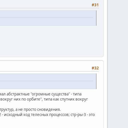
#31
#32
мал абстрактные "огромные существа" - типа
округ них по орбите", типа как спутник вокруг
труктур, а не просто сновидения.
2 - исходный код телесных процессов; стр-ры-3 - это