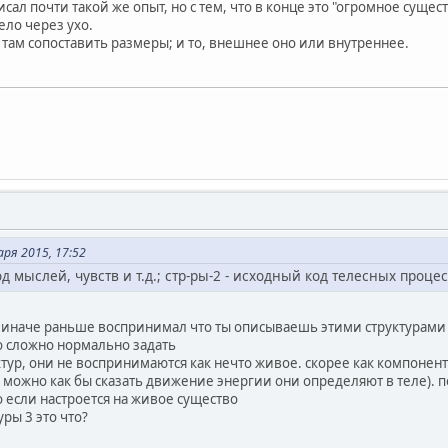
ал почти такой же опыт, но с тем, что в конце это "огромное сущест
ело через ухо.
 там сопоставить размеры; и то, внешнее оно или внутреннее.
ря 2015, 17:52
д мыслей, чувств и т.д.; стр-ры-2 - исходный код телесных процессо
о иначе раньше воспринимал что ты описываешь этими структурами
го сложно нормально задать
ктур, они не воспринимаются как нечто живое. скорее как компонен
ожно как бы сказать движение энергии они определяют в теле). п
но если настроется на живое существо
уры 3 это что?