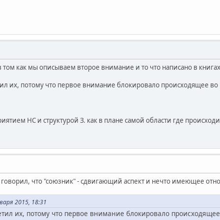
в том как мы описываем второе внимание и то что написано в книгах
метил их, потому что первое внимание блокировало происходящее в
иятием НС и структурой З. как в плане самой области где происходит
Х говорил, что "союзник" - сдвигающий аспект и нечто имеющее отн
варя 2015, 18:31
метил их, потому что первое внимание блокировало происходящее