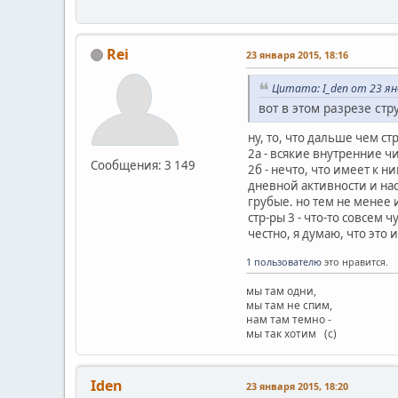
Rei
23 января 2015, 18:16
Цитата: I_den от 23 ян
вот в этом разрезе стр
ну, то, что дальше чем ст
2а - всякие внутренние ч
Сообщения: 3 149
2б - нечто, что имеет к 
дневной активности и нас
грубые. но тем не менее 
стр-ры 3 - что-то совсем
честно, я думаю, что это 
1 пользователю
это нравится.
мы там одни,
мы там не спим,
нам там темно -
мы так хотим (с)
Iden
23 января 2015, 18:20