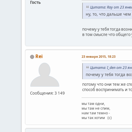
Гость
Цитата: Ray от 23 янва
ну, то, что дальше чем
почему у тебя тогда возн
в том смысле что общего 
Rei
23 января 2015, 18:23
Цитата: I_den от 23 ян
почему у тебя тогда в
потому что они тем же сп
способ воспринимать и то 
Сообщения: 3 149
мы там одни,
мы там не спим,
нам там темно -
мы так хотим (с)