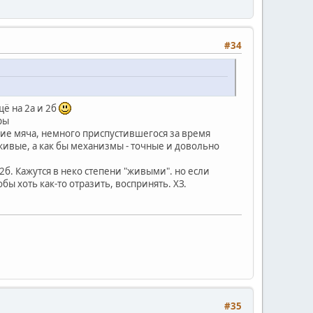
#34
щё на 2а и 2б
ры
ение мяча, немного приспустившегося за время
 живые, а как бы механизмы - точные и довольно
2б. Кажутся в неко степени "живыми". но если
обы хоть как-то отразить, воспринять. ХЗ.
#35