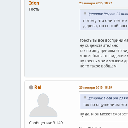
Iden
23 января 2015, 18:27
Гость
Цитата: Ray от 23 янва
потому что они тем же
дерева, но способ восп
тоесть ты все воспринима
ну хз действительно
так по ощущениям это в
может быть это видение 
ну тоесть моим языком д
но то такое вобщем
Rei
23 января 2015, 18:29
Цитата: I_den от 23 ян
так по ощущениям это
ну да. и он может смотрет
Сообщения: 3 149
мы там одни,