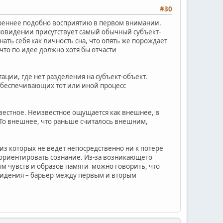
#30
треннее подобно восприятию в первом внимании.
сновидении присутствует самый обычный субъект-
ать себя как личность сна, что опять же порождает
 что по идее должно хотя бы отчасти
ации, где нет разделения на субъект-объект.
, обеспечивающих тот или иной процесс
вестное. Неизвестное ощущается как внешнее, в
 То внешнее, что раньше считалось внешним,
из которых не ведет непосредственно ни к потере
еориентировать сознание. Из-за возникающего
ям чувств и образов памяти можно говорить, что
идения – барьер между первым и вторым