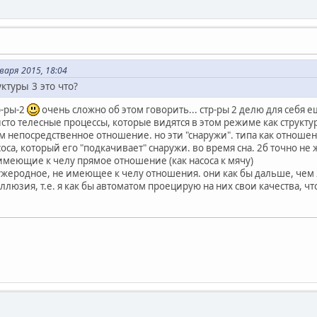
варя 2015, 18:04
уктуры 3 это что?
р-ры-2
очень сложно об этом говорить... стр-ры 2 делю для себя е
исто телесные процессы, которые видятся в этом режиме как структу
ним непосредственное отношение. но эти "снаружи". типа как отнош
оса, который его "подкачивает" снаружи. во время сна. 2б точно не
имеющие к челу прямое отношение (как насоса к мячу)
 чужеродное, не имеющее к челу отношения. они как бы дальше, чем 
иллюзия, т.е. я как бы автоматом проецирую на них свои качества, чт