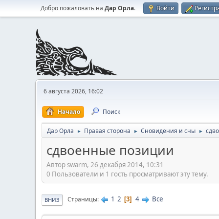
Добро пожаловать на
Дар Орла
.
Войти
Регистр
6 августа 2026, 16:02
Начало
Поиск
Дар Орла
Правая сторона
Сновидения и сны
сдв
►
►
►
сдвоенные позиции
Автор swarm, 26 декабря 2014, 10:31
0 Пользователи и 1 гость просматривают эту тему.
1
2
4
Все
Страницы
3
ВНИЗ