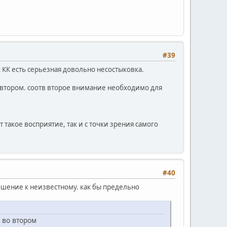
#39
 КК есть серьезная довольно несостыковка.
о втором. соотв второе внимание необходимо для
 такое восприятие, так и с точки зрения самого
#40
ошение к неизвестному. как бы предельно
 во втором