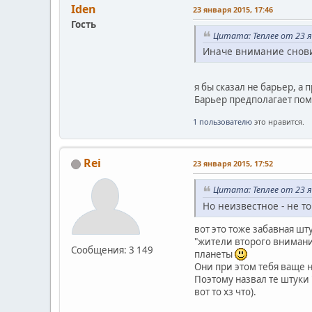
Iden
23 января 2015, 17:46
Гость
Цитата: Теплее от 23 я
Иначе внимание снов
я бы сказал не барьер, а
Барьер предполагает пом
1 пользователю
это нравится.
Rei
23 января 2015, 17:52
Цитата: Теплее от 23 я
Но неизвестное - не 
вот это тоже забавная шт
"жители второго внимания
Сообщения: 3 149
планеты
Они при этом тебя ваще н
Поэтому назвал те штуки "
вот то хз что).