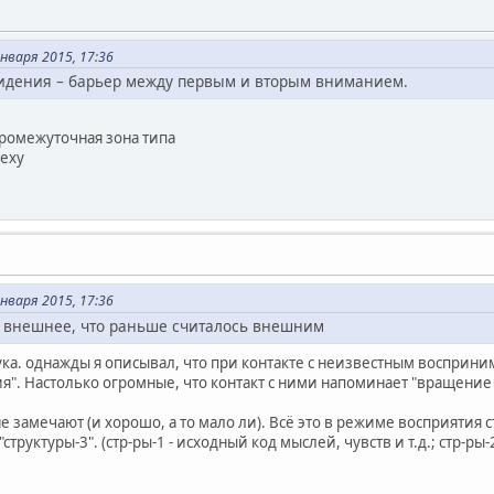
нваря 2015, 17:36
идения – барьер между первым и вторым вниманием.
 промежуточная зона типа
еху
нваря 2015, 17:36
то внешнее, что раньше считалось внешним
ука. однажды я описывал, что при контакте с неизвестным восприни
". Настолько огромные, что контакт с ними напоминает "вращение в
е замечают (и хорошо, а то мало ли). Всё это в режиме восприятия с
структуры-3". (стр-ры-1 - исходный код мыслей, чувств и т.д.; стр-ры-