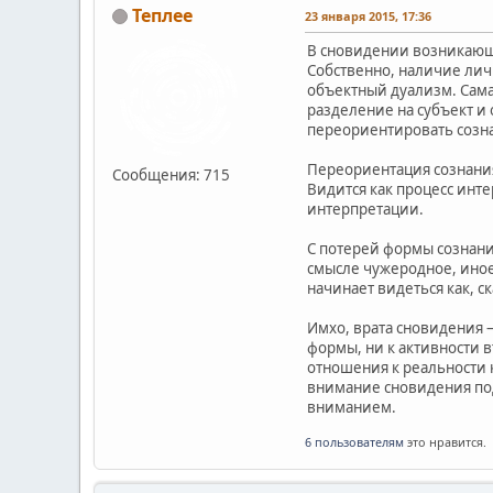
Теплее
23 января 2015, 17:36
В сновидении возникающ
Собственно, наличие лич
объектный дуализм. Сама 
разделение на субъект и 
переориентировать созн
Переориентация сознания 
Сообщения: 715
Видится как процесс инте
интерпретации.
С потерей формы сознани
смысле чужеродное, иное
начинает видеться как, 
Имхо, врата сновидения 
формы, ни к активности 
отношения к реальности 
внимание сновидения по
вниманием.
6 пользователям
это нравится.