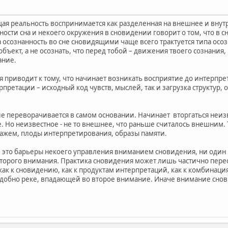
ая реальность воспринимается как разделенная на внешнее и вну
ности сна и некоего окружения в сновидении говорит о том, что в 
осознанность во сне сновидящими чаще всего трактуется типа осозн
объект, а не осознать, что перед тобой – движения твоего сознания,
ание.
приводит к тому, что начинает возникать восприятие до интерпрет
рпретации – исходный код чувств, мыслей, так и загрузка структур
е переворачивается в самом основании. Начинает вторгаться неиз
. Но неизвестное - не то внешнее, что раньше считалось внешним.
скажем, плоды интерпретирования, образы памяти.
– это барьеры некоего управления вниманием сновидения, ни один 
второго внимания. Практика сновидения может лишь частично пер
как к сновидению, как к продуктам интерпретаций, как к комбинаци
добно реке, впадающей во второе внимание. Иначе внимание снов