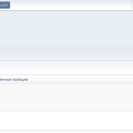
ация
оенные позиции