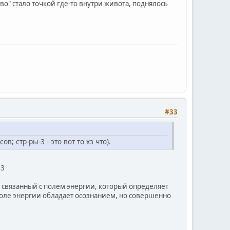
во" стало точкой где-то внутри живота, поднялось
#33
в; стр-ры-3 - это вот то хз что).
 3
т связанный с полем энергии, который определяет
оле энергии обладает осознанием, но совершенно