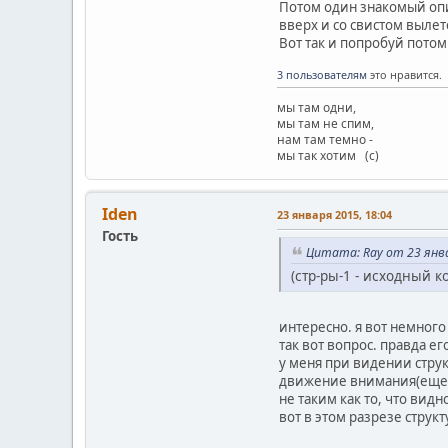
Потом один знакомый опис
вверх и со свистом вылет
Вот так и попробуй потом
3 пользователям
это нравится.
мы там одни,
мы там не спим,
нам там темно -
мы так хотим (с)
Iden
23 января 2015, 18:04
Гость
Цитата: Ray от 23 янва
(стр-ры-1 - исходный ко
интересно. я вот немног
так вот вопрос. правда е
у меня при видении стру
движение внимания(еще м
не таким как то, что вид
вот в этом разрезе структ