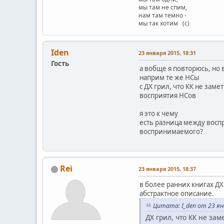
мы там не спим,
нам там темно -
мы так хотим (с)
Iden
23 января 2015, 18:31
Гость
а вобще я повторюсь, но 
наприм те же НСы
с ДХ грил, что КК не за
восприятия НСов
я это к чему
есть разница между воспр
воспринимаемого?
Rei
23 января 2015, 18:37
в более ранних книгах Д
абстрактное описание.
Цитата: I_den от 23 ян
ДХ грил, что КК не за