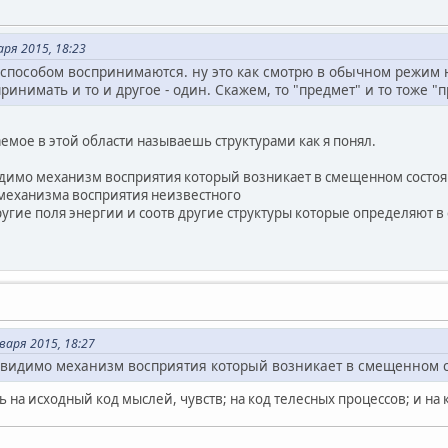
ря 2015, 18:23
 способом воспринимаются. ну это как смотрю в обычном режим на
ринимать и то и другое - один. Скажем, то "предмет" и то тоже "п
емое в этой области называешь структурами как я понял.
идимо механизм восприятия который возникает в смещенном состо
механизма восприятия неизвестного
ругие поля энергии и соотв другие структуры которые определяют 
варя 2015, 18:27
 видимо механизм восприятия который возникает в смещенном 
ь на исходный код мыслей, чувств; на код телесных процессов; и на к