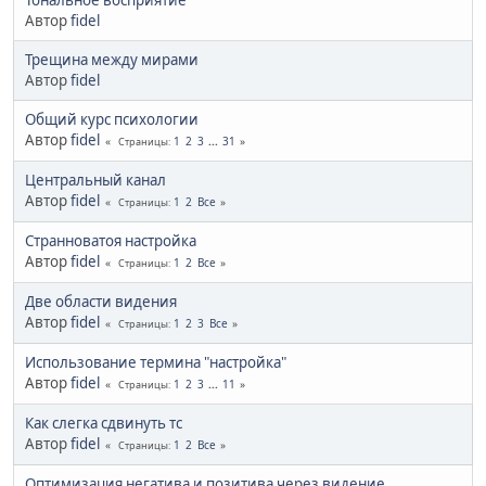
Автор
fidel
Трещина между мирами
Автор
fidel
Общий курс психологии
Автор
fidel
1
2
3
...
31
Страницы
Центральный канал
Автор
fidel
1
2
Все
Страницы
Странноватоя настройка
Автор
fidel
1
2
Все
Страницы
Две области видения
Автор
fidel
1
2
3
Все
Страницы
Использование термина "настройка"
Автор
fidel
1
2
3
...
11
Страницы
Как слегка сдвинуть тс
Автор
fidel
1
2
Все
Страницы
Оптимизация негатива и позитива через видение