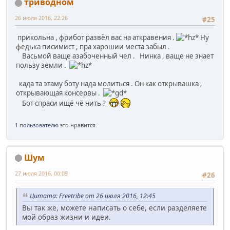
триводном
26 июля 2016, 22:26
#25
прикольна , фрибот развёл вас на аткравения .
Ну
федька писимист , пра харошии места забыл .
Васьмой ваще азабоченный чел . Нинка , ваще не знает
пользу земли .
када та этаму боту нада молиться . Он как открывашка ,
открывающая консервы .
Бот спраси ищё чё нить ?
1 пользователю
это нравится.
Шум
27 июля 2016, 00:09
#26
Цитата: Freetribe от 26 июля 2016, 12:45
Вы так же, можете написать о себе, если разделяете
мой образ жизни и идеи.