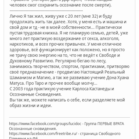
человек смог сохранить осознание после смерти).
-----------------------------------------------------------
Лично Я так жил, живу уже с 20 лет (мне 32) и буду
продолжать жить так далее. Хотя, у меня есть и машина и
свой дом и тд - не в моей собственности... Практически
пустая трудовая книжка. Я не планирую семью, детей, уже
много лет практикую воздержание от секса, алкоголя,
наркотиков, и всех прочих привычек. У меня отличное
здоровье, всё функционирует как положено, но я просто
не трачу свою энергию на то, что не ведёт к Свободе и
Духовному Развитию. Регулярно бегаю по лесу,
занимаюсь творчеством, спортом, практиками, притворяю
своё предназначение - продвигаю Настоящий Реальный
Шаманизм и Магию, а так же развиваю учение Дона Хуана
Матуса. Про Таро и прочее вообще молчу...
С 2003 года практикую учение Карлоса Кастанеды и
Осознанные Сновидения.
Вы так же, можете написать о себе, если разделяете мой
образ жизни и идеи.
https://www.facebook.com/groups/lucidoc - Группа ПЕРВЫЕ ВРАТА
Осознанные сновидения.
https://www.facebook.com/freetribe.ru/ - страница Свободного
Племени на ФБ.