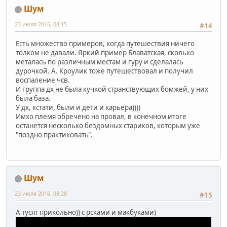
Шум
23 июля 2016, 08:15
#14
Есть множество примеров, когда путешествия ничего
толком не давали. Яркий пример Блаватская, сколько
металась по различным местам и гуру и сделалась
дурочкой. А. Кроулик тоже путешествовал и получил
воспаление чсв.
И группа дх не была кучкой странствующих бомжей, у них
была база.
У дх, кстати, были и дети и карьера))))
Имхо племя обречено на провал, в конечном итоге
останется несколько бездомных стариков, которым уже
"поздно практиковать".
Шум
23 июля 2016, 08:28
#15
А тусят прикольно)) с рсками и макбуками)