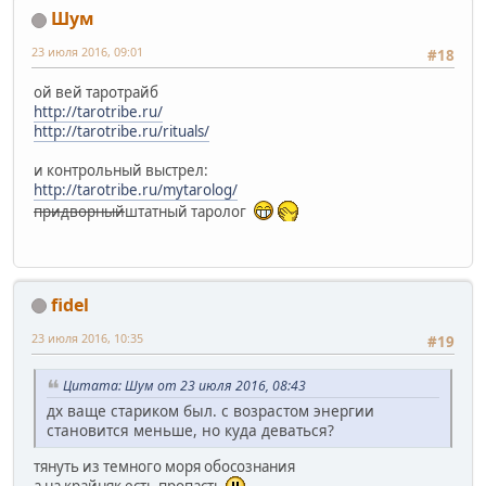
Шум
23 июля 2016, 09:01
#18
ой вей таротрайб
http://tarotribe.ru/
http://tarotribe.ru/rituals/
и контрольный выстрел:
http://tarotribe.ru/mytarolog/
придворный
штатный таролог
fidel
23 июля 2016, 10:35
#19
Цитата: Шум от 23 июля 2016, 08:43
дх ваще стариком был. с возрастом энергии
становится меньше, но куда деваться?
тянуть из темного моря обосознания
а на крайняк есть пропасть