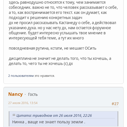
здесь равнодушно относятся к тому, чем занимается
собеседник. важно не то, что человек рассказывает о себе,
а то, как воспринимается его текст. как он думает, как
подходит к решению конкретных задач
дх не просил рассказывать Кастанеду о себе, а действовал
указанию духа. но у нас нету дх, нам остается форумное
общение. будет интересно услышать твое мнение в
интересующей тебя теме, а тут их много
повседневная рутина, кстати, не мешает ОСить
дисциплина не значит не делать того, что ты хочешь, а
делать то, чего ты не хочешь (с) дх
2 пользователям
это нравится.
Nancy
Гость
27 июля 2016, 13:54
#27
Цитата: триводном от 26 июля 2016, 22:26
Нинка , ваще не знает пользу земли .