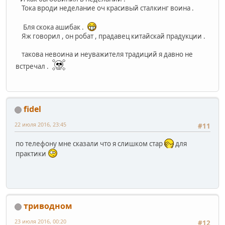
Тока вроди неделание оч красивый сталкинг воина .
Бля скока ашибак .
Яж говорил , он робат , прадавец китайскай прадукции .
такова невоина и неуважителя традиций я давно не
встречал .
fidel
22 июля 2016, 23:45
#11
по телефону мне сказали что я слишком стар
для
практики
триводном
23 июля 2016, 00:20
#12