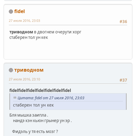
fidel
27 июля 2016, 23:03
#36
триводном
в двогнем очерути хорг
стаберен тол ун кек
триводном
27 июля 2016, 23:10
#37
fidel
fidel
fidel
fidel
fidel
fidel
fidel
Цитата: fidel от 27 июля 2016, 23:03
стаберен тол ун кек
Бля мышка заипла .
нандэ кэн кьюн грынер ун эр .
Фидэль у тя есть мозг ?