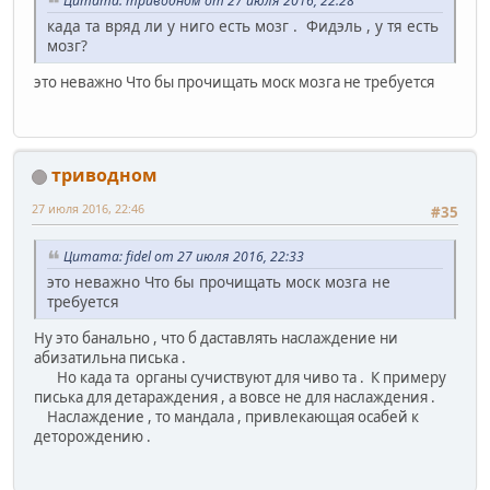
Цитата: триводном от 27 июля 2016, 22:28
када та вряд ли у ниго есть мозг . Фидэль , у тя есть
мозг?
это неважно Что бы прочищать моск мозга не требуется
триводном
27 июля 2016, 22:46
#35
Цитата: fidel от 27 июля 2016, 22:33
это неважно Что бы прочищать моск мозга не
требуется
Ну это банально , что б даставлять наслаждение ни
абизатильна писька .
Но када та органы сучиствуют для чиво та . К примеру
писька для детараждения , а вовсе не для наслаждения .
Наслаждение , то мандала , привлекающая осабей к
деторождению .