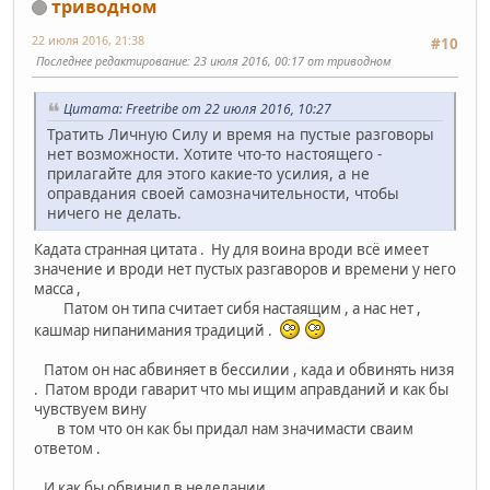
триводном
22 июля 2016, 21:38
#10
Последнее редактирование
: 23 июля 2016, 00:17 от триводном
Цитата: Freetribe от 22 июля 2016, 10:27
Тратить Личную Силу и время на пустые разговоры
нет возможности. Хотите что-то настоящего -
прилагайте для этого какие-то усилия, а не
оправдания своей самозначительности, чтобы
ничего не делать.
Кадата странная цитата . Ну для воина вроди всё имеет
значение и вроди нет пустых разгаворов и времени у него
масса ,
Патом он типа считает сибя настаящим , а нас нет ,
кашмар нипанимания традиций .
Патом он нас абвиняет в бессилии , када и обвинять низя
. Патом вроди гаварит что мы ищим аправданий и как бы
чувствуем вину
в том что он как бы придал нам значимасти сваим
ответом .
И как бы обвинил в неделании .