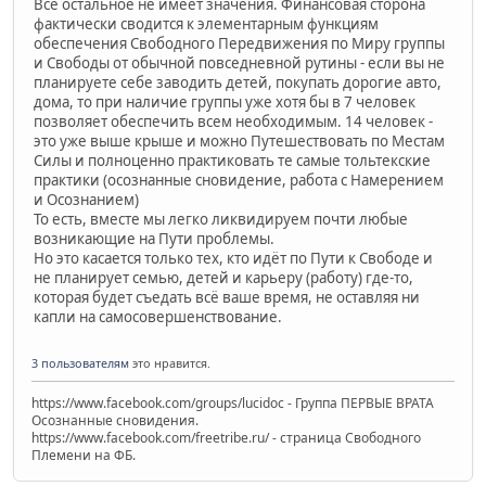
Всё остальное не имеет значения. Финансовая сторона
фактически сводится к элементарным функциям
обеспечения Свободного Передвижения по Миру группы
и Свободы от обычной повседневной рутины - если вы не
планируете себе заводить детей, покупать дорогие авто,
дома, то при наличие группы уже хотя бы в 7 человек
позволяет обеспечить всем необходимым. 14 человек -
это уже выше крыше и можно Путешествовать по Местам
Силы и полноценно практиковать те самые тольтекские
практики (осознанные сновидение, работа с Намерением
и Осознанием)
То есть, вместе мы легко ликвидируем почти любые
возникающие на Пути проблемы.
Но это касается только тех, кто идёт по Пути к Свободе и
не планирует семью, детей и карьеру (работу) где-то,
которая будет съедать всё ваше время, не оставляя ни
капли на самосовершенствование.
3 пользователям
это нравится.
https://www.facebook.com/groups/lucidoc - Группа ПЕРВЫЕ ВРАТА
Осознанные сновидения.
https://www.facebook.com/freetribe.ru/ - страница Свободного
Племени на ФБ.