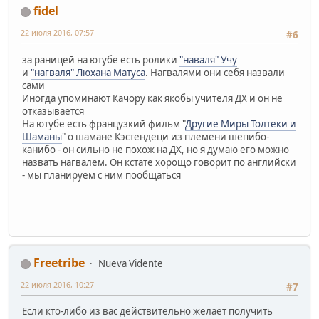
fidel
22 июля 2016, 07:57
#6
за раницей на ютубе есть ролики
"наваля" Учу
и
"нагваля" Люхана Матуса
. Нагвалями они себя назвали
сами
Иногда упоминают Качору как якобы учителя ДХ и он не
отказывается
На ютубе есть французкий фильм "
Другие Миры Толтеки и
Шаманы
" о шамане Кэстендеци из племени шепибо-
канибо - он сильно не похож на ДХ, но я думаю его можно
назвать нагвалем. Он кстате хорощо говорит по английски
- мы планируем с ним пообщаться
Freetribe
Nueva Vidente
22 июля 2016, 10:27
#7
Если кто-либо из вас действительно желает получить