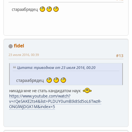
стараабрядец
fidel
23 июля 2016, 00:39
#13
Цитата: триводном от 23 июля 2016, 00:20
стараабрядец
никада мне не стать кандидатом наук
https://www.youtube.com/watch?
v=rQeSAKE2ts4&list=PLDUY0umBIk8Sd5oL6TwzR-
ONGlWjDGK1M&index=5