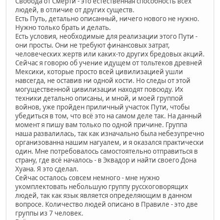
Свобода от Смерти - это естественная способность всех
людей, в отличие от других существ.
Есть Путь, детально описанный, ничего нового не нужно.
Нужно только брать и делать.
Есть условия, необходимые для реализации этого Пути -
они просты. Они не требуют финансовых затрат,
человеческих жертв или каких-то других бредовых акций.
Сейчас я говорю об учение идущем от тольтеков древней
Мексики, которые просто всей цивилизацией ушли
навсегда, не оставив ни одной кости. Но следы от этой
могущественной цивилизации находят повсюду. Их
техники детально описаны, и мной, и моей группой
войнов, уже пройден приличный участок Пути, чтобы
убедиться в том, что всё это на самом деле так. На данный
момент я пишу вам только по одной причине. Группа
наша развалилась, так как изначально была небезупречно
организованна нашим нагуалем, и я оказался практически
один. Мне потребовалось самостоятельно отправиться в
страну, где всё началось - в Эквадор и найти своего Дона
Хуана. Я это сделал.
Сейчас осталось совсем немного - мне нужно
укомплектовать небольшую группу русскоговорящих
людей, так как язык является определяющим в данном
вопросе. Количество людей описано в Правиле - это две
группы из 7 человек.