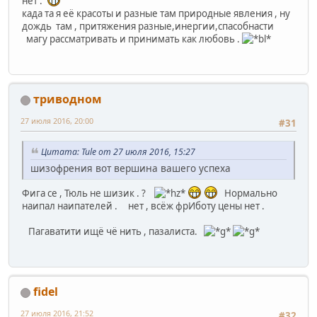
нет .
када та я её красоты и разные там природные явления , ну
дождь там , притяжения разные,инергии,спасобнасти
магу рассматривать и принимать как любовь .
триводном
27 июля 2016, 20:00
#31
Цитата: Tule от 27 июля 2016, 15:27
шизофрения вот вершина вашего успеха
Фига се , Тюль не шизик . ?
Нормально
наипал наипателей . нет , всёж фрИботу цены нет .
Пагаватити ищё чё нить , пазалиста.
fidel
27 июля 2016, 21:52
#32