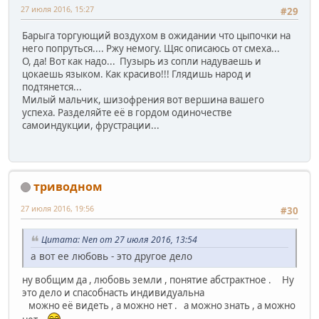
27 июля 2016, 15:27
#29
Барыга торгующий воздухом в ожидании что цыпочки на
него попруться.... Ржу немогу. Щяс описаюсь от смеха...
О, да! Вот как надо... Пузырь из сопли надуваешь и
цокаешь языком. Как красиво!!! Глядишь народ и
подтянется...
Милый мальчик, шизофрения вот вершина вашего
успеха. Разделяйте её в гордом одиночестве
самоиндукции, фрустрации...
триводном
27 июля 2016, 19:56
#30
Цитата: Nen от 27 июля 2016, 13:54
а вот ее любовь - это другое дело
ну вобщим да , любовь земли , понятие абстрактное . Ну
это дело и спасобнасть индивидуальна
можно её видеть , а можно нет . а можно знать , а можно