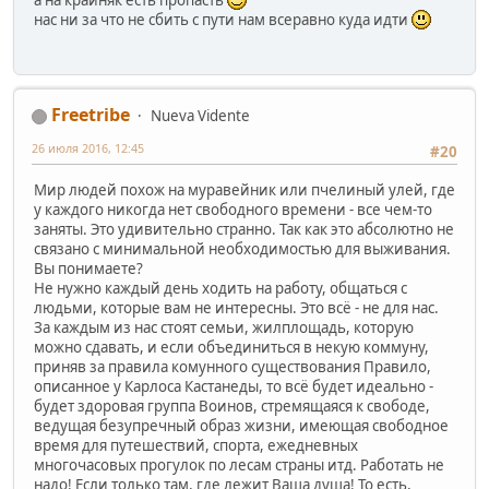
нас ни за что не сбить с пути нам всеравно куда идти
Freetribe
Nueva Vidente
26 июля 2016, 12:45
#20
Мир людей похож на муравейник или пчелиный улей, где
у каждого никогда нет свободного времени - все чем-то
заняты. Это удивительно странно. Так как это абсолютно не
связано с минимальной необходимостью для выживания.
Вы понимаете?
Не нужно каждый день ходить на работу, общаться с
людьми, которые вам не интересны. Это всё - не для нас.
За каждым из нас стоят семьи, жилплощадь, которую
можно сдавать, и если объединиться в некую коммуну,
приняв за правила комунного существования Правило,
описанное у Карлоса Кастанеды, то всё будет идеально -
будет здоровая группа Воинов, стремящаяся к свободе,
ведущая безупречный образ жизни, имеющая свободное
время для путешествий, спорта, ежедневных
многочасовых прогулок по лесам страны итд. Работать не
надо! Если только там, где лежит Ваша душа! То есть,