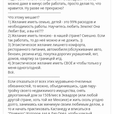
можно даже в минус себе работать, просто делая то, что
нравится. Ну разве не прекрасно?
----------------------------------------------------
Что этому мешает?
1) Желание иметь семью, детей - это 99% расходов и
необходимость работы. Научитесь любить Землю! Она
Любит Вас, а вы её???
2) Желание иметь пенсию - в нашей стране? Смешно. Если
так работать, то до неё можно и не дожить. ))
3) Эгоистическое желание лишнего комфорта,
ресторанного питания, автомобиля (обслуживание авто,
бензин, резина итд), покупка дорогих украшений, яхт,
домов, квартир за границей итд.
4) Эгоистическое желание иметь СВОЁ и чтобы только у
меня одного/одной.
Всё.
---------------------------------------------------
Если отказаться от всех этих муравьино-пчелиных
обязанностей, то можно, объединившись, сдав пару-
тройку своего недвижимого имущества, снять
двухэтажный дом за 150$/мес в Эквадоре (или любой
другой стране, хоть той же Мексике) и жить сколь угодно
долго, занимаясь как минимум своим любимым делом, а
то и начать практиковать Кастанеду и вписаться в
"Правило" (Которое дал в Дар Орёл, чтобы каждый