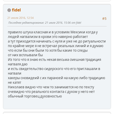
fidel
21 июля 2016, 12:54
#5
Последнее редактирование
: 21 июля 2016, 15:06 от fidel
правило штука классная и в условиях Мексики когда у
людей нагвализм в крови это наверно работает
а тут приходится начинать с нуля и уже не до ритуальности
по крайне мере я не встречал реальных линий и я думаю
что если бы они были то хотя бы какие то следы
от них всплывали бы
Из того что я знаю есть некая весьма смешная традиция
нагваля дао
и есть свидетельство сидерского что его приглашали в
нагвали
хакеры сновидеий с их параноей на какую либо традицию
не катят
Николаев видно что чем то занимается но по тексту
очевидно что реального контакта с духом у него нет
обычный торговец духовностью