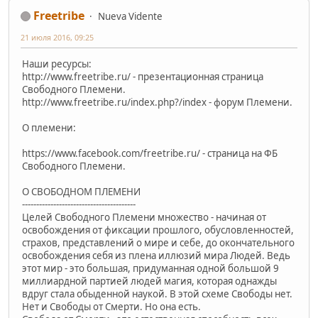
Freetribe
Nueva Vidente
21 июля 2016, 09:25
Наши ресурсы:
http://www.freetribe.ru/ - презентационная страница
Свободного Племени.
http://www.freetribe.ru/index.php?/index - форум Племени.
О племени:
https://www.facebook.com/freetribe.ru/ - страница на ФБ
Свободного Племени.
О СВОБОДНОМ ПЛЕМЕНИ
----------------------------------------
Целей Свободного Племени множество - начиная от
освобождения от фиксации прошлого, обусловленностей,
страхов, представлений о мире и себе, до окончательного
освобождения себя из плена иллюзий мира Людей. Ведь
этот мир - это большая, придуманная одной большой 9
миллиардной партией людей магия, которая однажды
вдруг стала обыденной наукой. В этой схеме Свободы нет.
Нет и Свободы от Смерти. Но она есть.