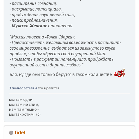
- расширение сознания,
- раскрытие потенциала,
- пробуждение внутренней силы,
- поиск предназначения,
-
Мужско-Женские
отношения.
"Миссия проекта «Точка Сборки»:
- Предоставлять желающим возможность расширить
свое мировоззрение, выбраться из замкнутого круга
проблем, чтобы обрести свой внутренний Мир.
- Помогать в раскрытии потенциала, пробуждать
внутренний свет и дарить любовь."
Бля, ну где они только берутся в таком количестве
3 пользователям
это нравится.
мы там одни,
мы там не спим,
нам там темно -
мы так хотим (с)
fidel