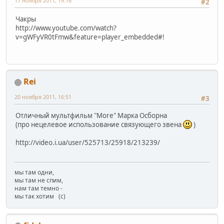
17 ноября 2011, 19:16
#2
Чакры
http://www.youtube.com/watch?
v=gWFyVR0tFmw&feature=player_embedded#!
Rei
20 ноября 2011, 16:51
#3
Отличный мультфильм "More" Марка Осборна
(про нецелевое использование связующего звена
)
http://video.i.ua/user/525713/25918/213239/
мы там одни,
мы там не спим,
нам там темно -
мы так хотим (с)