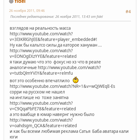
fidel
26 ноября 2011, 09:46
#4
Последнее редактирование
: 26 ноября 2011, 13:43 от fidel
взглядов на реальность масса
http://www.youtube.com/watch?
v=3l3KRlGhJEE&feature=player_embedded#!
Ну как бы кальтсо силы да каторое хануман ...
http://www.youtube.com/watch?
v=EONOgEXzYYE&feature=related
я таки думаю что это фокус но хз что в реале
аналогичные http://www.youtube.com/watch?
v=tutbQlmYVIY&feature=relmfu
вот это особенно впечатлило
http://www.youtube.com/watch?NR=1&v=wQJWEqlI-Es
сорри на русском не нашел
на инглише но тоже занятна
http://www.youtube.com/watch?
v=C9QqaPbFE78&feature=related
а это ваабще в юмар навернг нужно было
http://www.youtube.com/watch?
v=oahdsgm_QCA&feature=related
и как бы всеми любимая реклама Сатья Баба аватара кали
юги