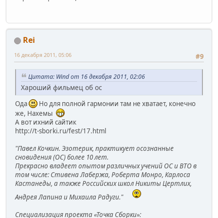
Rei
16 декабря 2011, 05:06
#9
Цитата: Wind от 16 декабря 2011, 02:06
Хароший фильмец об ос
Ода
Но для полной гармонии там не хватает, конечно
же, Нахемы
А вот ихний сайтик
http://t-sborki.ru/fest/17.html
"Павел Кочкин. Эзотерик, практикует осознанные
сновидения (ОС) более 10 лет.
Прекрасно владеет опытом различных учений ОС и ВТО в
том числе: Стивена Лабержа, Роберта Монро, Карлоса
Кастанеды, а также Российских школ Никиты Цертлих,
Андрея Лапина и Михаила Радуги."
Специализация проекта «Точка Сборки»: