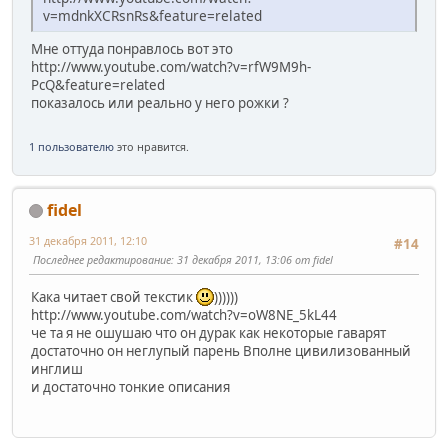
v=mdnkXCRsnRs&feature=related
Мне оттуда понравлось вот это
http://www.youtube.com/watch?v=rfW9M9h-
PcQ&feature=related
показалось или реально у него рожки ?
1 пользователю
это нравится.
fidel
31 декабря 2011, 12:10
#14
Последнее редактирование
: 31 декабря 2011, 13:06 от fidel
Кака читает свой текстик
))))))
http://www.youtube.com/watch?v=oW8NE_5kL44
че та я не ошушаю что он дурак как некоторые гаварят
достаточно он неглупый парень Вполне цивилизованный
инглиш
и достаточно тонкие описания