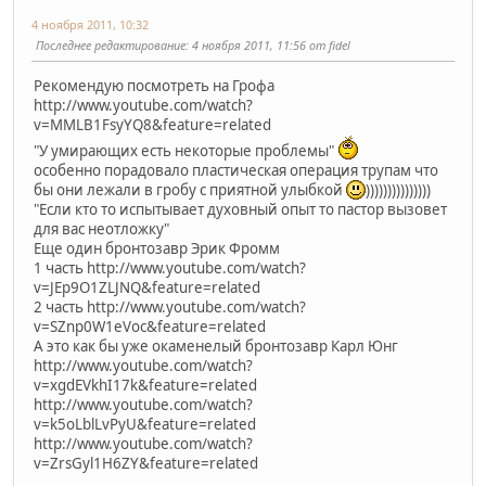
4 ноября 2011, 10:32
Последнее редактирование
: 4 ноября 2011, 11:56 от fidel
Рекомендую посмотреть на Грофа
http://www.youtube.com/watch?
v=MMLB1FsyYQ8&feature=related
"У умирающих есть некоторые проблемы"
особенно порадовало пластическая операция трупам что
бы они лежали в гробу с приятной улыбкой
)))))))))))))))
"Если кто то испытывает духовный опыт то пастор вызовет
для вас неотложку"
Еще один бронтозавр Эрик Фромм
1 часть http://www.youtube.com/watch?
v=JEp9O1ZLJNQ&feature=related
2 часть http://www.youtube.com/watch?
v=SZnp0W1eVoc&feature=related
А это как бы уже окаменелый бронтозавр Карл Юнг
http://www.youtube.com/watch?
v=xgdEVkhI17k&feature=related
http://www.youtube.com/watch?
v=k5oLblLvPyU&feature=related
http://www.youtube.com/watch?
v=ZrsGyl1H6ZY&feature=related