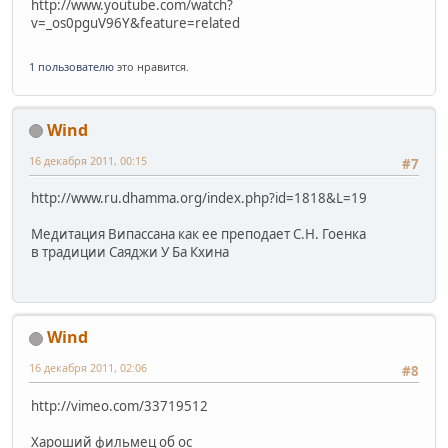
http://www.youtube.com/watch?
v=_os0pguV96Y&feature=related
1 пользователю
это нравится.
Wind
16 декабря 2011, 00:15
#7
http://www.ru.dhamma.org/index.php?id=1818&L=19
Медитация Випассана как ее преподает С.Н. Гоенка
в традиции Саяджи У Ба Кхина
Wind
16 декабря 2011, 02:06
#8
http://vimeo.com/33719512
Хароший фильмец об ос