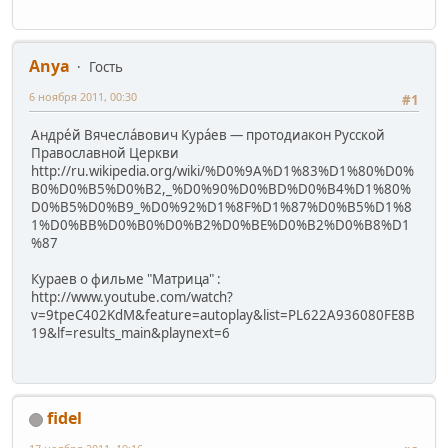
Anya
Гость
6 ноября 2011, 00:30
#1
Андре́й Вячесла́вович Кура́ев — протодиакон Русской
Православной Церкви
http://ru.wikipedia.org/wiki/%D0%9A%D1%83%D1%80%D0%
B0%D0%B5%D0%B2,_%D0%90%D0%BD%D0%B4%D1%80%
D0%B5%D0%B9_%D0%92%D1%8F%D1%87%D0%B5%D1%8
1%D0%BB%D0%B0%D0%B2%D0%BE%D0%B2%D0%B8%D1
%87
Кураев о фильме "Матрица" :
http://www.youtube.com/watch?
v=9tpeC402KdM&feature=autoplay&list=PL622A936080FE8B
19&lf=results_main&playnext=6
fidel