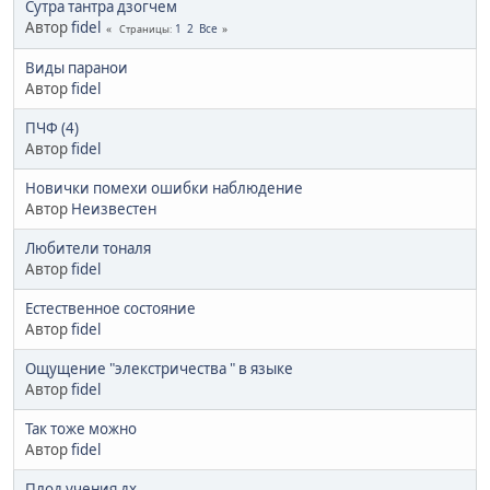
Сутра тантра дзогчем
Автор
fidel
1
2
Все
Страницы
Виды паранои
Автор
fidel
ПЧФ (4)
Автор
fidel
Новички помехи ошибки наблюдение
Автор
Неизвестен
Любители тоналя
Автор
fidel
Естественное состояние
Автор
fidel
Ощущение "элекстричества " в языке
Автор
fidel
Так тоже можно
Автор
fidel
Плод учения дх