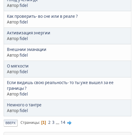
Автор
fidel
Как проверить- во сне или в реале ?
Автор
fidel
Активизация энергии
Автор
fidel
Внешнии эманации
Автор
fidel
О мягкости
Автор
fidel
Если видишь свою реальность- то ты уже вышел за ее
границы ?
Автор
fidel
Немного о тантре
Автор
fidel
2
3
...
14
Страницы
1
ВВЕРХ