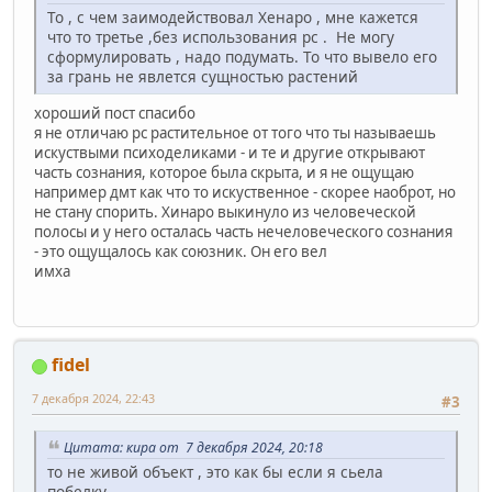
То , с чем заимодействовал Хенаро , мне кажется
что то третье ,без использования рс . Не могу
сформулировать , надо подумать. То что вывело его
за грань не явлется сущностью растений
хороший пост спасибо
я не отличаю рс растительное от того что ты называешь
искуствыми психоделиками - и те и другие открывают
часть сознания, которое была скрыта, и я не ощущаю
например дмт как что то искуственное - скорее наоброт, но
не стану спорить. Хинаро выкинуло из человеческой
полосы и у него осталась часть нечеловеческого сознания
- это ощущалось как союзник. Он его вел
имха
fidel
7 декабря 2024, 22:43
#3
Цитата: кира от 7 декабря 2024, 20:18
то не живой объект , это как бы если я сьела
побелку