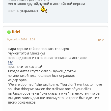
меня слово другой,чужой в инглийской версии
вполне устраивает
fidel
9 декабря 2024, 18:38
#12
кира
сорьки сейчас порылся словарях
"чужой" это я глюканул
перевод союзник в первоисточнике на инглише
ally
призносится как алай
я когда читал спутал с alien - чужой,другой
но мне такой текст больше бы понравился
из дар орла
"We are doomed," she said to me. "You didn't want us to move
on. That thing we saw on the trail was one of your allies
иы быди обречены " она сказала мне " ты не хотел что бы
мы двинулись дальше потому что на тропе был один из
твоих союзников