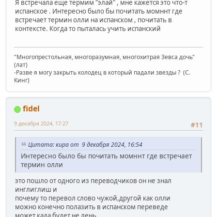
Я встречала еще термим "элай" , мне кажется это что-т
испанское . Интересно было бы почитать момннт где
встречает термин олли на испанском , почитать в
контексте. Когда то пыталась учить испанский
"Многопрестольная, многоразумная, многохитрая Зевса дочь"
(лат)
-Разве я могу закрыть колодец в который падали звезды ? (C.
Кинг)
fidel
9 декабря 2024, 17:27
#11
Цитата: кира от 9 декабря 2024, 16:54
Интересно было бы почитать момннт где встречает
термин олли
это пошло от одного из переводчиков он не знал
инглиглиш и
почему то перевол слово чужой,другой как олли
можно конечно полазить в испанском переведе
может када будет не лень