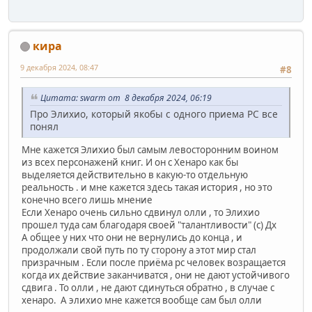
кира
9 декабря 2024, 08:47
#8
Цитата: swarm от 8 декабря 2024, 06:19
Про Элихио, который якобы с одного приема РС все
понял
Мне кажется Элихио был самым левосторонним воином
из всех персонаженй книг. И он с Хенаро как бы
выделяется действительно в какую-то отдельную
реальность . и мне кажется здесь такая история , но это
конечно всего лишь мнение
Если Хенаро очень сильно сдвинул олли , то Элихио
прошел туда сам благодаря своей "талантливости" (с) Дх
А общее у них что они не вернулись до конца , и
продолжали свой путь по ту сторону а этот мир стал
призрачным . Если после приёма рс человек возращается
когда их действие заканчиватся , они не дают устойчивого
сдвига . То олли , не дают сдинуться обратно , в случае с
хенаро. А элихио мне кажется вообще сам был олли