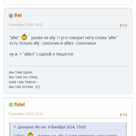
Rei
9 декабря 2024, 19:05
#13
"allie"
разве не ally ? гугл говорит нету слова "allie"
есть только ally - союзник и allies - союзники
ну и + "allien" с одной л пишется
мы там одни,
мы там не спим,
нам там темно -
мы так хотим (с)
fidel
9 декабря 2024, 19:24
#14
Цитата: Rei от 9 декабря 2024, 19:05
"allie"
разве не ally ? гугл говорит нету слова