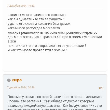
7 декабря 2024, 19:33
в книгах много написано о союзнике
как вы думаете что это за сущнсть ?
у дх по его словам союзник был дымок
кака много рассуждал москалито
можно предположить что союзник проявлется через рс
для меня очень важен рассказ Хенаро о своем путешесвии
в 3кн
но что или кто его отправило в его путешесвие ?
и как это могло проявлятся в жизни ?
кира
7 декабря 2024, 20:18
#1
Пока могу сказать по перой части твоего поста - мескалито
, псилы это растения . Они обладают духом с которым
взаимодеимодействую шаманы . Как бы дух-союзник , это
такие же существа мы жиущие на этой планете , просто