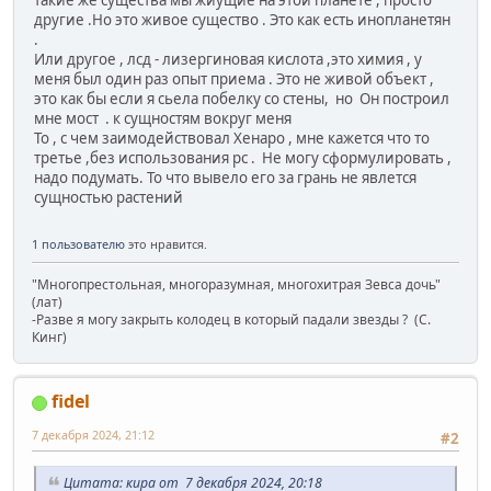
другие .Но это живое существо . Это как есть инопланетян
.
Или другое , лсд - лизергиновая кислота ,это химия , у
меня был один раз опыт приема . Это не живой объект ,
это как бы если я сьела побелку со стены, но Он построил
мне мост . к сущностям вокруг меня
То , с чем заимодействовал Хенаро , мне кажется что то
третье ,без использования рс . Не могу сформулировать ,
надо подумать. То что вывело его за грань не явлется
сущностью растений
1 пользователю
это нравится.
"Многопрестольная, многоразумная, многохитрая Зевса дочь"
(лат)
-Разве я могу закрыть колодец в который падали звезды ? (C.
Кинг)
fidel
7 декабря 2024, 21:12
#2
Цитата: кира от 7 декабря 2024, 20:18