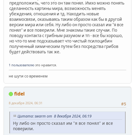
предположить, чего это он там понял. Имхо можно понять
сделанность картины мира, возможность менять
убеждения, отношения и тд. Находить новые
взаимосвязи, оказываясь таким образом как бы в другой
версии мира или себя. Ну либо он просто сказал им "я все
понял" и все поверили. Мне знакомы такие случаи. По
поводу контакта с грибным разумом и тп - все бы хорошо,
но что-то мне подсказывает что чистый псилоцибин
полученный химическим путем без посредства грибов
будет действовать так же.
1 пользователю
это нравится.
не шути со временем
fidel
8 декабря 2024, 06:31
#5
Цитата: swarm от 8 декабря 2024, 06:19
Ну либо он просто сказал им "я все понял" и все
поверили.