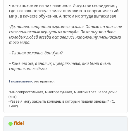
что-то похожее на них наверно в Искусстве сновидения ,
где нагваль толкнул элиаса и амалию в неорганический
мир , в качесте обучения. А потом их оттуда вытаскивал
-Да, нашел, затратив огромные усилия. Однако он так и не
смог полностью вернуть их оттуда. Поэтому эти двое
молодых людей всегда оставались наполовину пленниками
того мира.
– Ты знал их лично, дон Хуан?
– Конечно же, я знал их, и уверяю тебя, они были очень
странными людьми.
1 пользователю
это нравится.
"Многопрестольная, многоразумная, многохитрая Зевса дочь"
(лат)
-Разве я могу закрыть колодец в который падали звезды ? (C.
Кинг)
fidel