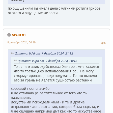
по ощущениям ты имела дела с мягкими рс типа грибов
от этого и ощущение живости
swarm
8 декабря 2024, 06:19
#4
Цитата: fidel от 7 декабря 2024, 21:12
Цитата: кира от 7 декабря 2024, 20:18
То , с чем заимодействовал Хенаро , мне кажется
что то третье ,без использования рс . Не могу
сформулировать , надо подумать. То что вывело
его за грань не явлется сущностью растений
хороший пост спасибо
я не отличаю рс растительное от того что ты
называешь
искуствыми психоделиками - и те и другие
открывают часть сознания, которое была скрыта, и
я не ощущаю например дмт как что то искуственное