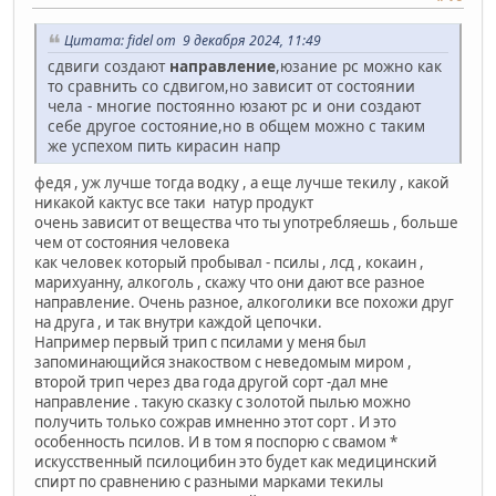
Цитата: fidel от 9 декабря 2024, 11:49
сдвиги создают
направление
,юзание рс можно как
то сравнить со сдвигом,но зависит от состоянии
чела - многие постоянно юзают рс и они создают
себе другое состояние,но в общем можно с таким
же успехом пить кирасин напр
федя , уж лучше тогда водку , а еще лучше текилу , какой
никакой кактус все таки натур продукт
очень зависит от вещества что ты употребляешь , больше
чем от состояния человека
как человек который пробывал - псилы , лсд , кокаин ,
марихуанну, алкоголь , скажу что они дают все разное
направление. Очень разное, алкоголики все похожи друг
на друга , и так внутри каждой цепочки.
Например первый трип с псилами у меня был
запоминающийся знакоством с неведомым миром ,
второй трип через два года другой сорт -дал мне
направление . такую сказку с золотой пылью можно
получить только сожрав имненно этот сорт . И это
особенность псилов. И в том я поспорю с свамом *
искусственный псилоцибин это будет как медицинский
спирт по сравнению с разными марками текилы