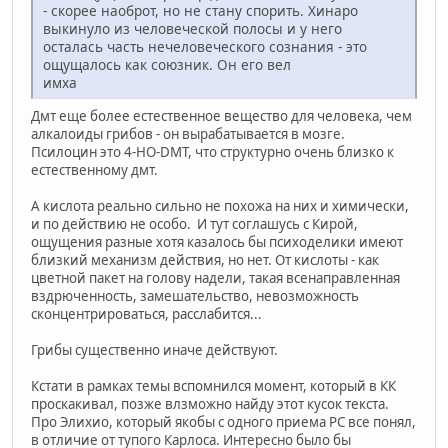
- скорее наоброт, но не стану спорить. Хинаро
выкинуло из человеческой полосы и у него
осталась часть нечеловеческого сознания - это
ощущалось как союзник. Он его вел
имха
Дмт еще более естественное вещество для человека, чем
алкалоиды грибов - он вырабатывается в мозге.
Псилоцин это 4-HO-DMT, что структурно очень близко к
естественному дмт.
А кислота реально сильно не похожа на них и химически,
и по действию не особо. И тут соглашусь с Кирой,
ощущения разные хотя казалось бы психоделики имеют
близкий механизм действия, но нет. От кислоты - как
цветной пакет на голову надели, такая всенаправленная
вздрюченность, замешательство, невозможность
сконцентрироваться, расслабится...
Грибы существенно иначе действуют.
Кстати в рамках темы вспомнился момент, который в КК
проскакивал, позже влзможно найду этот кусок текста.
Про Элихио, который якобы с одного приема РС все понял,
в отличие от тупого Карлоса. Интересно было бы