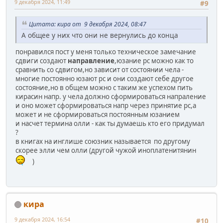
9 декабря 2024, 11:49
#9
Цитата: кира от 9 декабря 2024, 08:47
А общее у них что они не вернулись до конца
понравился пост у меня только техническое замечание
сдвиги создают
направление
,юзание рс можно как то
сравнить со сдвигом,но зависит от состоянии чела -
многие постоянно юзают рс и они создают себе другое
состояние,но в общем можно с таким же успехом пить
кирасин напр. у чела должно сформироваться напраление
и оно может сформироваться напр через принятие рс,а
может и не сформироваться постоянным юзанием
и насчет термина олли - как ты думаешь кто его придумал
?
в книгах на инглише союзник называется по другому
скорее элли чем олли (другой чужой иноплатенитянин
)
кира
9 декабря 2024, 16:54
#10