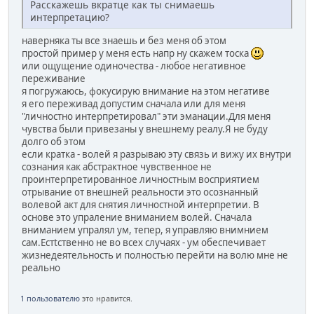
Расскажешь вкратце как ты снимаешь
интерпретацию?
наверняка ты все знаешь и без меня об этом
простой пример у меня есть напр ну скажем тоска
или ощущение одиночества - любое негативное
переживание
я погружаюсь, фокусирую внимание на этом негативе
я его переживад допустим сначала или для меня
"личностно интерпретировал" эти эманации.Для меня
чувства были привезаны у внешнему реалу.Я не буду
долго об этом
если кратка - волей я разрываю эту связь и вижу их внутри
сознания как абстрактное чувственное не
проинтерпретированное личностным восприятием
отрывание от внешней реальности это осознанный
волевой акт для снятия личностной интерпретии. В
основе это упраление вниманием волей. Сначала
вниманием упралял ум, тепер, я управляю внимнием
сам.Естtственно не во всех случаях - ум обеспечивает
жизнедеятельность и полностью перейти на волю мне не
реально
1 пользователю
это нравится.