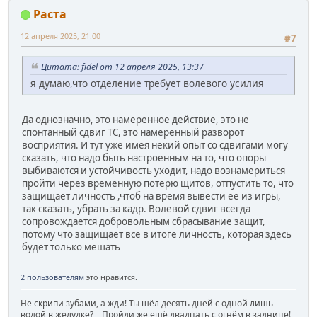
Раста
12 апреля 2025, 21:00
#7
Цитата: fidel от 12 апреля 2025, 13:37
я думаю,что отделение требует волевого усилия
Да однозначно, это намеренное действие, это не
спонтанный сдвиг ТС, это намеренный разворот
восприятия. И тут уже имея некий опыт со сдвигами могу
сказать, что надо быть настроенным на то, что опоры
выбиваются и устойчивость уходит, надо вознамериться
пройти через временную потерю щитов, отпустить то, что
защищает личность ,чтоб на время вывести ее из игры,
так сказать, убрать за кадр. Волевой сдвиг всегда
сопровождается добровольным сбрасывание защит,
потому что защищает все в итоге личность, которая здесь
будет только мешать
2 пользователям
это нравится.
Не скрипи зубами, а жди! Ты шёл десять дней с одной лишь
водой в желудке? Пройди же ещё двадцать с огнём в заднице!