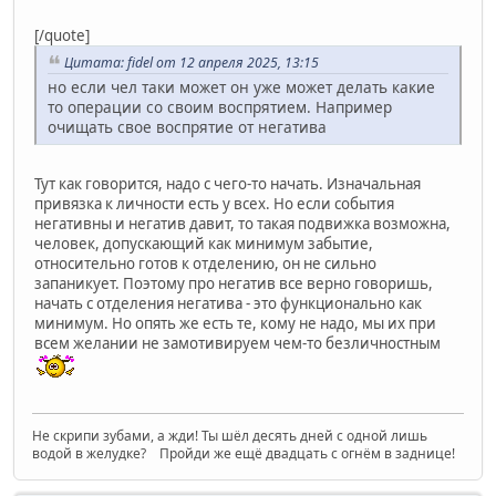
[/quote]
Цитата: fidel от 12 апреля 2025, 13:15
но если чел таки может он уже может делать какие
то операции со своим воспрятием. Например
очищать свое воспрятие от негатива
Тут как говорится, надо с чего-то начать. Изначальная
привязка к личности есть у всех. Но если события
негативны и негатив давит, то такая подвижка возможна,
человек, допускающий как минимум забытие,
относительно готов к отделению, он не сильно
запаникует. Поэтому про негатив все верно говоришь,
начать с отделения негатива - это функционально как
минимум. Но опять же есть те, кому не надо, мы их при
всем желании не замотивируем чем-то безличностным
Не скрипи зубами, а жди! Ты шёл десять дней с одной лишь
водой в желудке? Пройди же ещё двадцать с огнём в заднице!