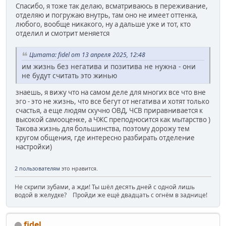
Спасибо, я тоже так делаю, всматриваюсь в переживание,
отделяю и погружаю внутрь, там оно не имеет оттенка,
любого, вообще никакого, ну а дальше уже и тот, кто
отделил и смотрит меняется
Цитата: fidel от 13 апреля 2025, 12:48
им жизнь без негатива и позитива не нужна - они
не будут считать это жинью
знаешь, я вижу что на самом деле для многих все что вне
эго - это не жизнь, что все бегут от негатива и хотят только
счастья, а еще людям скучно ОВД, ЧСВ приравнивается к
высокой самооценке, а ЧЖС преподносится как мытарство )
Такова жизнь для большинства, поэтому дорожу тем
кругом общения, где интересно разбирать отделение
настройки)
2 пользователям
это нравится.
Не скрипи зубами, а жди! Ты шёл десять дней с одной лишь
водой в желудке? Пройди же ещё двадцать с огнём в заднице!
fidel