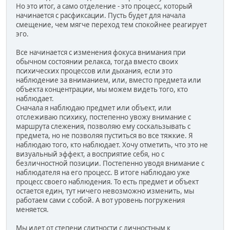
Но это итог, а само отделение - это процесс, который
начинается с расфиксации. Пусть будет для начала
смещение, чем мягче переход тем спокойнее реагирует
эго.
Все начинается с изменения фокуса внимания при
обычном состоянии релакса, тогда вместо своих
психических процессов или дыхания, если это
наблюдение за вниманием, или, вместо предмета или
объекта концентрации, мы можем видеть того, кто
наблюдает.
Сначала я наблюдаю предмет или объект, или
отслеживаю психику, постепенно увожу внимание с
маршрута слежения, позволяю ему соскальзывать с
предмета, но не позволяя пуститься во все тяжкие. Я
наблюдаю того, кто наблюдает. Хочу отметить, что это не
визуальный эффект, а восприятие себя, но с
безличностной позиции. Постепенно уводя внимание с
наблюдателя на его процесс. В итоге наблюдаю уже
процесс своего наблюдения. То есть предмет и объект
остается един, тут ничего невозможно изменить, мы
работаем сами с собой. А вот уровень погружения
меняется.
Мы идет от степени слитности с личностным к