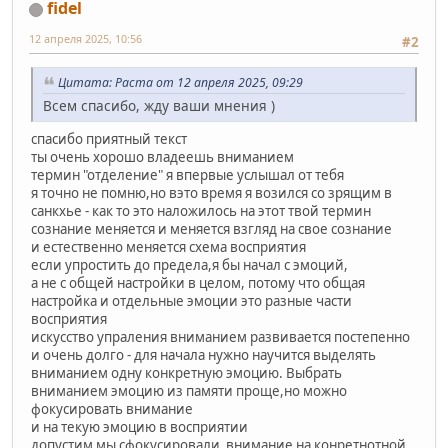
fidel
12 апреля 2025, 10:56
#2
Цитата: Раста от 12 апреля 2025, 09:29
Всем спасибо, жду ваши мнения )
спасибо приятный текст
ты очень хорошо владеешь вниманием
термин "отделение" я впервые услышал от тебя
я точно не помню,но вэто время я возился со зрящим в
санкхье - как то это наложилось на этот твой термин
сознание меняется и меняется взгляд на свое сознание
и естественно меняется схема восприятия
если упростить до предела,я бы начал с эмоций,
а не с общей настройки в целом, потому что общая
настройка и отдельные эмоции это разные части
восприятия
искусcтво упраления вниманием развивается постепенно
и очень долго - для начала нужно научится выделять
вниманием одну конкретную эмоцию. Выбрать
вниманием эмоцию из памяти проще,но можно
фокусировать внимание
и на текую эмоцию в восприятии
допустим мы сфокусировали внимание на конретнотной