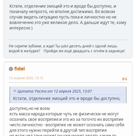
Кстати, отделение эмоций это и вроде бы доступно, и
поначалу непросто, но вполне достижимо. Во всяком
случае видеть ситуацию пусть пока и личностно но не
вовлеченно это уже великое дело. А дальше идут те, кому
интересно )
Не скрипи зубами, а жди! Ты шёл десять дней с одной лишь
водой в желудке? Пройди же ещё двадцать с огнём в заднице!
fidel
12 апреля 2025, 13:15
#4
Цитата: Раста от 12 апреля 2025, 13:07
Кстати, отделение эмоций это и вроде бы доступно,
доступно,но не всем
есть масса народа которые чуть не физически не могут
осознать свое воспрятия и это из за тогочто их воспрятие
чисто личностно - воспрятие не может осознать само себя
для этого нужно перейти в другой тип воспрятия
но если чел таки может он уже может делать какие то