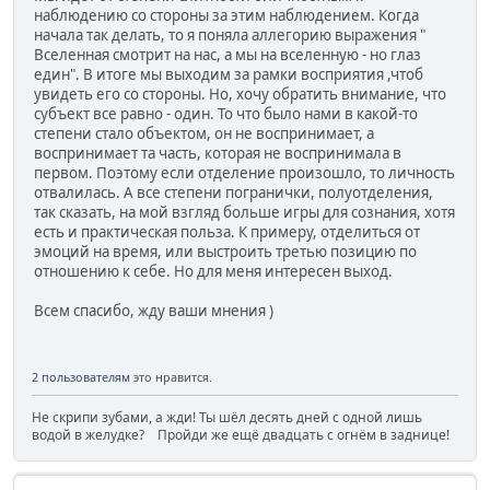
наблюдению со стороны за этим наблюдением. Когда
начала так делать, то я поняла аллегорию выражения "
Вселенная смотрит на нас, а мы на вселенную - но глаз
един". В итоге мы выходим за рамки восприятия ,чтоб
увидеть его со стороны. Но, хочу обратить внимание, что
субъект все равно - один. То что было нами в какой-то
степени стало объектом, он не воспринимает, а
воспринимает та часть, которая не воспринимала в
первом. Поэтому если отделение произошло, то личность
отвалилась. А все степени погранички, полуотделения,
так сказать, на мой взгляд больше игры для сознания, хотя
есть и практическая польза. К примеру, отделиться от
эмоций на время, или выстроить третью позицию по
отношению к себе. Но для меня интересен выход.
Всем спасибо, жду ваши мнения )
2 пользователям
это нравится.
Не скрипи зубами, а жди! Ты шёл десять дней с одной лишь
водой в желудке? Пройди же ещё двадцать с огнём в заднице!