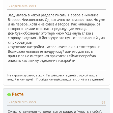
12 апреля 2025, 09:14
Задумалась в какой разделе писать. Первое внимание.
Второе. Неизвестное. Однозначно не неизвестное. Но уже
и не первое. Хотя и не совсем второе. Как календарь, от
которого начали отрывать предыдущие месяца.
Дон Хуан обозначал это термином "сдвинуть глаза в
сторону видения". В йогасутре это путь от проявлений ума
к природе ума.
Отделение настройки - используете ли вы этот термин?
Возможно называете по-другому? или это для вас в
принципе не интересная практика? Сейчас попробую
описать как я вижу отделение настройки.
Не скрипи зубами, а жди! Ты шёл десять дней с одной лишь
водой в желудке? Пройди же ещё двадцать с огнём в заднице!
Раста
12 апреля 2025, 09:29
#1
Смысл отделения - отделиться от рацио и "упасть в себя".