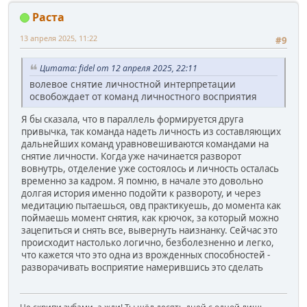
Раста
13 апреля 2025, 11:22
#9
Цитата: fidel от 12 апреля 2025, 22:11
волевое снятие личностной интерпретации
освобождает от команд личностного восприятия
Я бы сказала, что в параллель формируется друга
привычка, так команда надеть личность из составляющих
дальнейших команд уравновешиваются командами на
снятие личности. Когда уже начинается разворот
вовнутрь, отделение уже состоялось и личность осталась
временно за кадром. Я помню, в начале это довольно
долгая история именно подойти к развороту, и через
медитацию пытаешься, овд практикуешь, до момента как
поймаешь момент снятия, как крючок, за который можно
зацепиться и снять все, вывернуть наизнанку. Сейчас это
происходит настолько логично, безболезненно и легко,
что кажется что это одна из врожденных способностей -
разворачивать восприятие намерившись это сделать