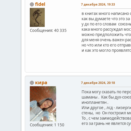
fidel
7 декабря 2024, 19:33
в книгах много написано
как вы думаете что это за
у дх по его словам союз
кака много рассуждал мо
Сообщения: 40 335
можно предположить что 
для меня очень важен рас
но что или кто его отпра
и как это могло проявлятс
кира
7 декабря 2024, 20:18
Пока могу сказать по пер
шаманы . Как бы дух-союз
инопланетян .
Или другое , лсд - лизерг
стены, но Он построил мн
То , с чем заимодействов
его за грань не явлется 
Сообщения: 1 150