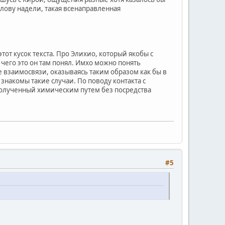
олову надели, такая всенаправленная
от кусок текста. Про Элихио, который якобы с
 чего это он там понял. Имхо можно понять
 взаимосвязи, оказываясь таким образом как бы в
 знакомы такие случаи. По поводу контакта с
 полученный химическим путем без посредства
#5