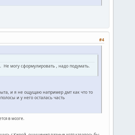
#4
 . Не могу сформулировать , надо подумать.
рыта, и я не ощущаю например дмт как что то
полосы и у него осталась часть
тся в мозге.
лашусь с Кирой, ощущения разные хотя казалось бы