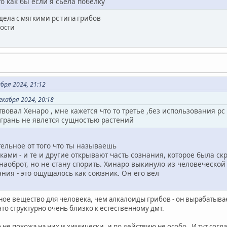
то как бы если я сьела побелку
ела с мягкими рс типа грибов
ости
бря 2024, 21:12
кабря 2024, 20:18
твовал Хенаро , мне кажется что то третье ,без использования рс
а грань не явлется сущностью растений
тельное от того что ты называешь
ами - и те и другие открывают часть сознания, которое была ск
 наоброт, но не стану спорить. Хинаро выкинуло из человеческой 
ния - это ощущалось как союзник. Он его вел
ное вещество для человека, чем алкалоиды грибов - он вырабатывае
то структурно очень близко к естественному дмт.
 не похожа на них и химически, и по действию не особо. И тут сог