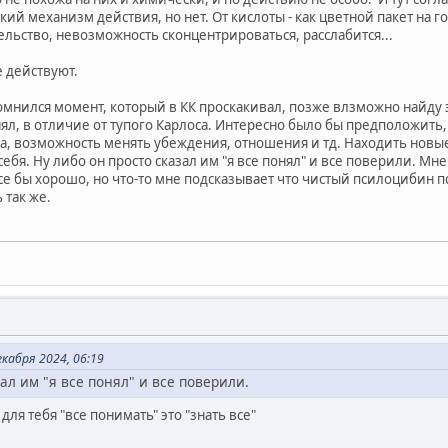
й механизм действия, но нет. От кислоты - как цветной пакет на г
льство, невозможность сконцентрироваться, расслабится...
 действуют.
омнился момент, который в КК проскакивал, позже влзможно найду эт
ял, в отличие от тупого Карлоса. Интересно было бы предположить,
а, возможность менять убеждения, отношения и тд. Находить новые
ебя. Ну либо он просто сказал им "я все понял" и все поверили. Мне
все бы хорошо, но что-то мне подсказывает что чистый псилоцибин
 так же.
кабря 2024, 06:19
ал им "я все понял" и все поверили.
для тебя "все понимать" это "знать все"