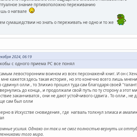
птуалное знание пртивоположно переживанию
ешь о нагвале
ем сумашедствии но знать о переживать не одно и то же
кабря 2024, 06:19
кобы с одного приема РС все понял
самым левосторонним воином из всех персонаженй книг. И он с Хена
 мне кажется здесь такая история , но это конечно всего лишь мнен
 сдвинул олли , то Элихио прошел туда сам благодаря своей "талантл
 вернулись до конца , и продолжали свой путь по ту сторону а этот 
твие заканчиватся , они не дают устойчивого сдвига . То олли , не д
ще сам был олли
верно в Искусстве сновидения , где нагваль толкнул элиаса и амали
ал
омные усилия. Однако он так и не смог полностью вернуть их отту
ленниками того мира.