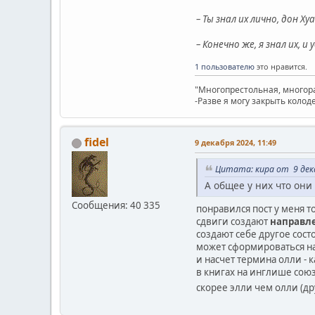
– Ты знал их лично, дон Ху
– Конечно же, я знал их, 
1 пользователю
это нравится.
"Многопрестольная, многора
-Разве я могу закрыть колод
fidel
9 декабря 2024, 11:49
Цитата: кира от 9 дека
А общее у них что они
Сообщения: 40 335
понравился пост у меня 
сдвиги создают
направл
создают себе другое сос
может сформироваться на
и насчет термина олли - 
в книгах на инглише сою
скорее элли чем олли (