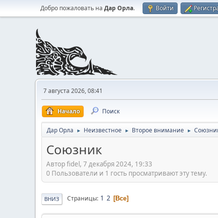
Добро пожаловать на
Дар Орла
.
Войти
Регистр
7 августа 2026, 08:41
Начало
Поиск
Дар Орла
Неизвестное
Второе внимание
Союзни
►
►
►
Союзник
Автор fidel, 7 декабря 2024, 19:33
0 Пользователи и 1 гость просматривают эту тему.
1
2
Страницы
Все
ВНИЗ