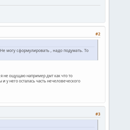
#2
 Не могу сформулировать , надо подумать. То
и я не ощущаю например дмт как что то
ы и у него осталась часть нечеловеческого
#3