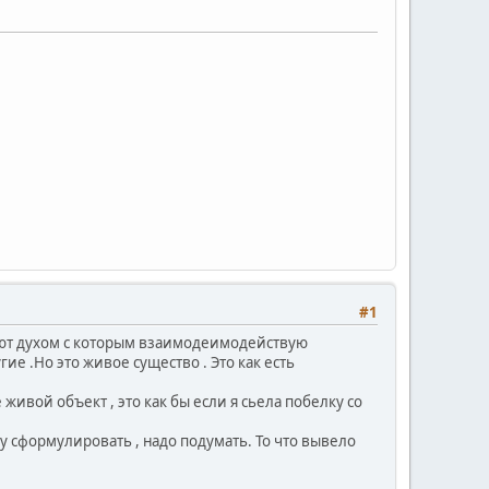
#1
адают духом с которым взаимодеимодействую
ие .Но это живое существо . Это как есть
е живой объект , это как бы если я сьела побелку со
огу сформулировать , надо подумать. То что вывело