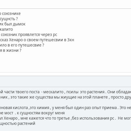
 о союзнике
 сущнсть ?
ник был дымок
скалито
союзник проявлется через рс
сказ Хенаро о своем путешесвии в 3кн
вило в его путешесвие ?
я в жизни ?
ой части твоего поста - мескалито , псилы это растения . Они обл
ник , это такие же существа мы жиущие на этой планете , просто друг
иновая кислота ,это химия , у меня был один раз опыт приема . Это н
е мост . к сущностям вокруг меня
ал Хенаро , мне кажется что то третье ,без использования рс . Не м
сущностью растений