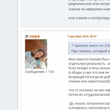
рациональное или конце
скажем ты наверняка зна
или скажем о контролиру
кира
9 декабря 2024, 08:47
Цитата: swarm от 8 де
Про Элихио, который я
Мне кажется Элихио был 
отдельную реальность . и
Если Хенаро очень сильно
Сообщения: 1 150
А общее у них что они не
возращается когда их дейс
элихио мне кажется вооб
что-то похожее на них на
потом их оттуда вытаскив
-Да, нашел, затратив огр
оставались наполовину п