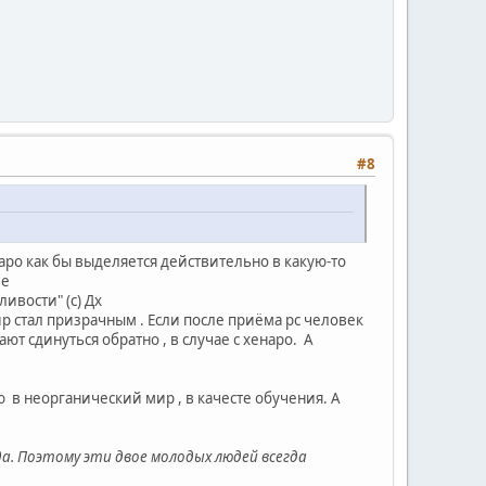
#8
ро как бы выделяется действительно в какую-то
ие
ивости" (с) Дх
мир стал призрачным . Если после приёма рс человек
ают сдинуться обратно , в случае с хенаро. А
ю в неорганический мир , в качесте обучения. А
да. Поэтому эти двое молодых людей всегда