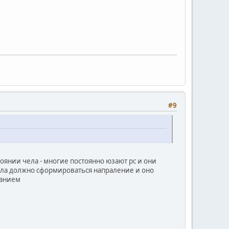
#9
тоянии чела - многие постоянно юзают рс и они
чела должно сформироваться напраление и оно
занием