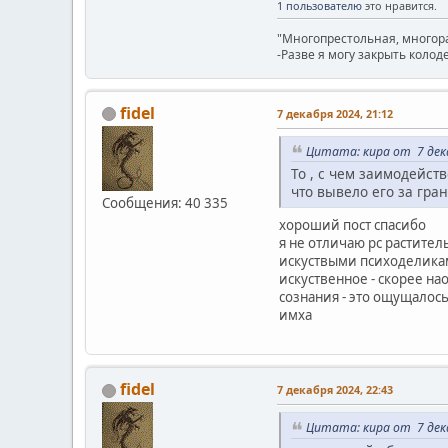
1 пользователю
это нравится.
"Многопрестольная, многора
-Разве я могу закрыть колод
fidel
7 декабря 2024, 21:12
Цитата: кира от 7 дека
То , с чем заимодейств
что вывело его за гра
Сообщения: 40 335
хороший пост спасибо
я не отличаю рс растител
искуствыми психоделиками
искуственное - скорее на
сознания - это ощущалось
имха
fidel
7 декабря 2024, 22:43
Цитата: кира от 7 дека