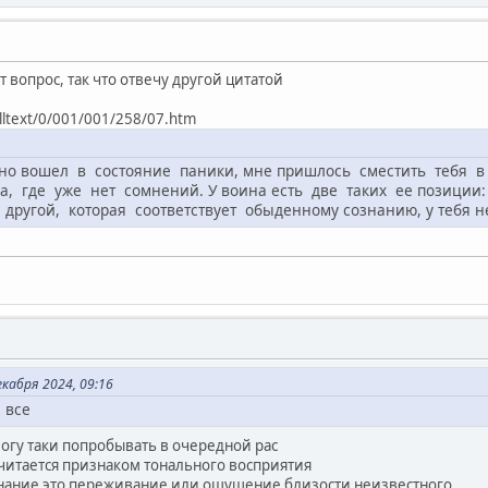
т вопрос, так что отвечу другой цитатой
ulltext/0/001/001/258/07.htm
но вошел в состояние паники, мне пришлось сместить тебя в
да, где уже нет сомнений. У воина есть две таких ее позиции:
другой, которая соответствует обыденному сознанию, у тебя не
кабря 2024, 09:16
 все
могу таки попробывать в очередной рас
 считается признаком тонального восприятия
знание это переживание или ощущение близости неизвестного