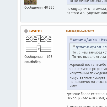
то не живой объект , э
Сообщения: 40 335
по ощущениям ты имела д
от этого и ощущение жив
swarm
8 декабря 2024, 06:19
Цитата: fidel от 7 дека
Цитата: кира от 7 де
То , с чем заимодейс
То что вывело его з
Сообщения: 1 658
октабобер
хороший пост спасибо
я не отличаю рс расти
искуствыми психоделик
искуственное - скорее
нечеловеческого созна
имха
Дмт еще более естествен
Псилоцин это 4-HO-DMT, ч
А кислота реально сильно