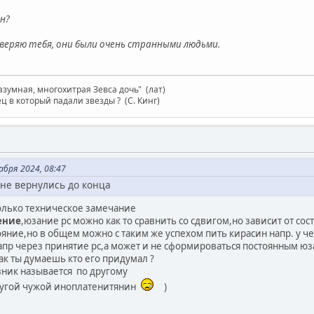
ан?
и уверяю тебя, они были очень странными людьми.
зумная, многохитрая Зевса дочь" (лат)
ец в который падали звезды ? (C. Кинг)
бря 2024, 08:47
 не вернулись до конца
только техническое замечание
ение
,юзание рс можно как то сравнить со сдвигом,но зависит от сос
тояние,но в общем можно с таким же успехом пить кирасин напр. у 
пр через принятие рс,а может и не сформироваться постоянным ю
как ты думаешь кто его придумал ?
зник называется по другому
другой чужой иноплатенитянин
)