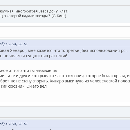
зумная, многохитрая Зевса дочь" (лат)
ец в который падали звезды ? (C. Кинг)
бря 2024, 20:18
овал Хенаро , мне кажется что то третье ,без использования рс .
нь не явлется сущностью растений
ьное от того что ты называешь
 - и те и другие открывают часть сознания, которое была скрыта, 
оброт, но не стану спорить. Хинаро выкинуло из человеческой полос
 как союзник. Он его вел
бря 2024, 20:18