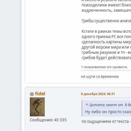
психоделики имеют близки
вздрюченность, замешате
Грибы существенно иначе
Кстати в рамках темы всп
одного приема РС все пон
сделанность картины мир
другой версии мира или с
грибным разумом и тп - 
грибов будет действовать
1 пользователю
это нравится.
не шути со временем
fidel
8 декабря 2024, 06:31
Цитата: swarm от 8 де
Ну либо он просто сказ
Сообщения: 40 335
по ощущением от текста - 