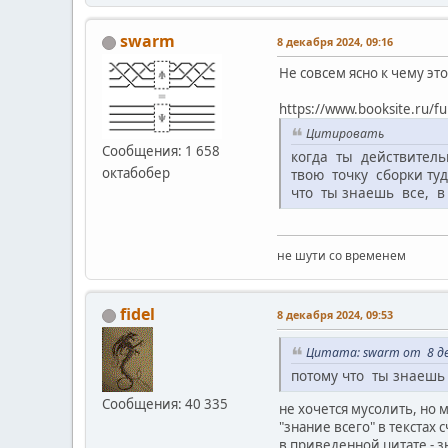
swarm
8 декабря 2024, 09:16
Не совсем ясно к чему это
https://www.booksite.ru/f
Цитировать
Сообщения: 1 658
когда ты действитель
октабобер
твою точку сборки ту
что ты знаешь все, в 
не шути со временем
fidel
8 декабря 2024, 09:53
Цитата: swarm от 8 де
потому что ты знаешь
Сообщения: 40 335
не хочется мусолить, но 
"знание всего" в текстах
в приведенной цитате - 