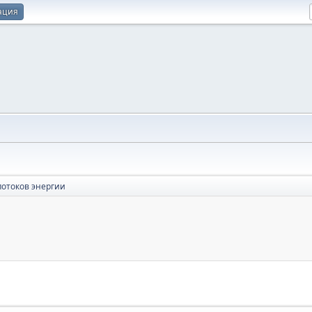
ация
отоков энергии