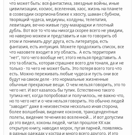
что может быть: вся фантастика, звездные войны, иные
цивилизации, космос, вселенная, хаос, жизнь на планете
в созвездии скорпиона ближе к хвосту, шаман с бубном,
творящий чудеса, медиумы, колдуны, телепатия,
левитация, вечно-живые гуру-махараджи и плотный
дубль. Вот все то что мы никогда скорее всего не увидим,
но наверно можем и представить и как-то говорить об
этом и понимать друг друга, есть литература, есть
фантазия, есть интуиция. Можете продолжить список, все
что назовете входит в эту область. А есть территория
"нет", того чего вообще нет, этого нельзя представить. А
это та область, которая страшнее всего для тоналя, да и не
только - то чего не может быть. Это потеря всего того что
есть. Можно переживать любые чудеса и пусть они все
будут на самом деле - это нормальные жизненные
обычные прекрасные вещи. О чем нельзя говорить, это то
чего нет. И вот казалось бы тупик. Естественно такого
тупика нет, когда попробовал и получилось, не важно что,
но то чего нет и о чем нельзя говорить. Но обычно людей
"заводит" даже в неизвестном несколько иная сторона,
более волшебная, видение коконов, трансцендентные
полеты, видение течения во вселенной... И вот допустим
дх это видел, коконы людей, читал прошлое КК как
открытую книгу, наводил морок, пугая парней, появляясь
в разных одеждах у костра и много всего другого. И это