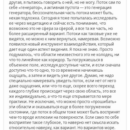
другая, я пытаюсь говорить о ней, но не могу. Поток сам по
себе «генератор», а активная пустота — это генерация
генератора, бессознательная часть потока может быть,
некая подложка. Сегодня я тоже попыталась исследовать
ее через медитацию и сейчас есть понимание, что
возможно это не сфера за сферой, а все та же часть, но
более расширенный вариант. Потоки как таковые уже не
видятся, но можно к ним вернуться, намеревая. Возможно
появился новый инструмент взаимодействия, который
дает еще один аспект видения. Я пока не знаю. Просто
подумалось, что области неизвестного это не колодец, ни
что-то линейное как коридор. Ты погружаешься в
объемное поле, исследуя доступные части, и если сначала
доступно что-то одно, то со временем начинаешь
ощущать, а затем и видеть уже другое. Думаю, не надо
специально намеревать увидеть поток, если нет от него
даже ощущения, или что-то еще, скорее всего переход
каждого глубже происходит через свою область, это все
же индивидуально, а что-то еще открывается по мере
практики. Не исключаю, что можно просто «прошибать»
эти области и оказываться еще в более погруженном
состоянии, где поток в общем тоже может быть воспринят
чем-то вроде иллюзии на поверхности. Если само по себе
восприятие такое глубокое, то наверно нет смысла искать
относительно наверху, как вариант. Но вариантов море.