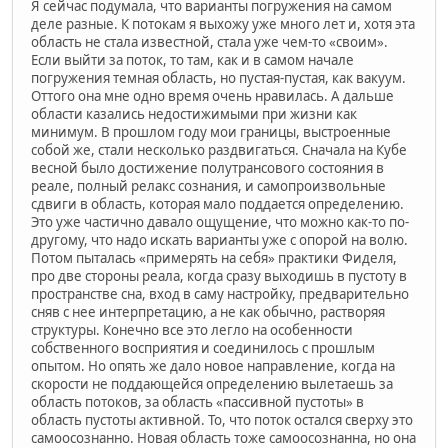
Я сейчас подумала, что варианты погружения на самом
деле разные. К потокам я выхожу уже много лет и, хотя эта
область не стала известной, стала уже чем-то «своим».
Если выйти за поток, то там, как и в самом начале
погружения темная область, но пустая-пустая, как вакуум.
Оттого она мне одно время очень нравилась. А дальше
области казались недостижимыми при жизни как
минимум. В прошлом году мои границы, выстроенные
собой же, стали несколько раздвигаться. Сначала на Кубе
весной было достижение полутрансового состояния в
реале, полный релакс сознания, и самопроизвольные
сдвиги в область, которая мало поддается определению.
Это уже частично давало ощущение, что можно как-то по-
другому, что надо искать варианты уже с опорой на волю.
Потом пыталась «примерять на себя» практики Фиделя,
про две стороны реала, когда сразу выходишь в пустоту в
пространстве сна, вход в саму настройку, предварительно
сняв с нее интерпретацию, а не как обычно, растворяя
структуры. Конечно все это легло на особенности
собственного восприятия и соединилось с прошлым
опытом. Но опять же дало новое направление, когда на
скорости не поддающейся определению вылетаешь за
область потоков, за область «пассивной пустоты» в
область пустоты активной. То, что поток остался сверху это
самоосознанно. Новая область тоже самоосознанна, но она