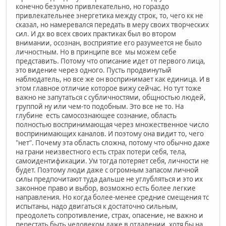
конечно безумно привлекательно, но гораздо
привлекательнее энергетика между строк, то, чего кк не
сказал, но намеревался передать в меру своих творческих
сил. И дх во всех своих практиках был во втором
внимании, осознан, восприятие его разумеется не было
личностным. Но в принципе все мы можем себе
представить. Потому что описание идет от первого лица,
это видение через одного. Пусть продвинутый
наблюдатель, но все же он воспринимает как единица. И в
этом главное отличие которое вижу сейчас. Но тут тоже
важно не запутаться с субличностями, общностью людей,
группой ну или чем-то подобным. Это все не то. На
глубине есть самосознающее сознание, область
полностью воспринимающая через множественное число
воспринимающих каналов. И поэтому она видит то, чего
"нет". Почему эта область сложна, потому что обычно даже
на грани неизвестного есть страх потери себя, тела,
самоидентификации. Ум тогда потеряет себя, личности не
будет. Поэтому люди даже с огромным запасом личной
силы предпочитают туда дальше не углубляться и это их
законное право и выбор, возможно есть более легкие
направления. Но когда более-менее средние смещения тс
испытаны, надо двигаться к достаточно сильным,
преодолеть сопротивление, страх, опасение, не важно и
перестать быть человеком даже в отдалении, хотя бы на