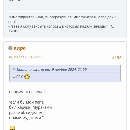
"Многопрестольная, многоразумная, многохитрая Зевса дочь"
(лат)
-Разве я могу закрыть колодец в который падали звезды ? (C.
Кинг)
кира
10 ноября 2024, 14:28
#158
Цитата: swarm от 9 ноября 2024, 21:59
ФСЕХ
почему то навеяло
"если бы мой папа
был Харуки Мураками
разве яб сидел тут,
с вами мудаками "