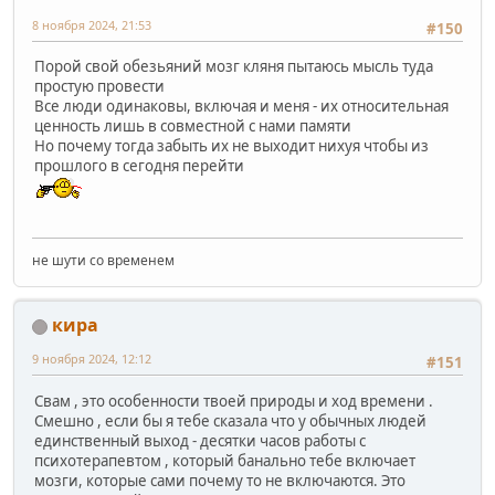
8 ноября 2024, 21:53
#150
Порой свой обезьяний мозг кляня пытаюсь мысль туда
простую провести
Все люди одинаковы, включая и меня - их относительная
ценность лишь в совместной с нами памяти
Но почему тогда забыть их не выходит нихуя чтобы из
прошлого в сегодня перейти
не шути со временем
кира
9 ноября 2024, 12:12
#151
Свам , это особенности твоей природы и ход времени .
Смешно , если бы я тебе сказала что у обычных людей
единственный выход - десятки часов работы с
психотерапевтом , который банально тебе включает
мозги, которые сами почему то не включаются. Это