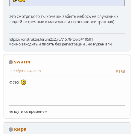
Это смотря кого ты хочешь забыть небось не случайных
людей встречных в магазине и на остановке трамвая)
https://konstruktor.forum2x2.ru/t1578-topic#10591
можно заходить и писать без регистрации , но нужен впн
swarm
9 ноября 2024, 21:59
#156
ФСЕХ
не шути со временем
кира