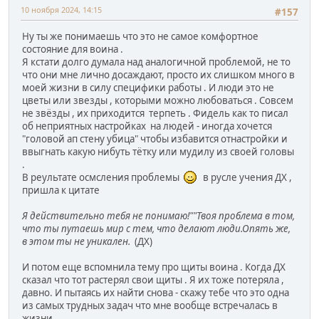
10 ноября 2024, 14:15
#157
Ну ты же понимаешь что это не самое комфортное
состояние для воина .
Я кстати долго думала над аналогичной проблемой, не то
что они мне лично досаждают, просто их слишком много в
моей жизни в силу специфики работы . И люди это не
цветы или звезды , которыми можно любоваться . Совсем
не звёзды , их приходится терпеть . Фидель как то писал
об неприятных настройках на людей - иногда хочется
"головой ап стену убица" чтобы избавится отнастройки и
ввыгнать какую нибуть тётку или мудилу из своей головы
.
В реультате осмсления проблемы
в русле учения ДХ ,
пришла к цитате
Я действительно тебя не понимаю!""Твоя проблема в том,
что ты путаешь мир с тем, что делают люди.Опять же,
в этом ты не уникален.
(ДХ)
И потом еще вспомнила тему про щиты воина . Когда ДХ
сказал что тот растерял свои щиты . Я их тоже потеряла ,
давно. И пытаясь их найти снова - скажу тебе что это одна
из самых трудных задач что мне вообще встречалась в
жизни