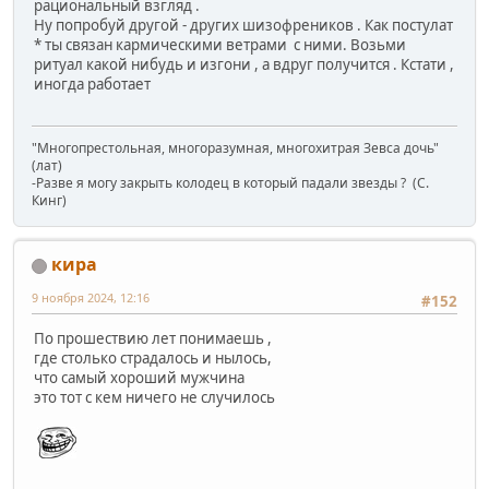
рациональный взгляд .
Ну попробуй другой - других шизофреников . Как постулат
* ты связан кармическими ветрами с ними. Возьми
ритуал какой нибудь и изгони , а вдруг получится . Кстати ,
иногда работает
"Многопрестольная, многоразумная, многохитрая Зевса дочь"
(лат)
-Разве я могу закрыть колодец в который падали звезды ? (C.
Кинг)
кира
9 ноября 2024, 12:16
#152
По прошествию лет понимаешь ,
где столько страдалось и нылось,
что самый хороший мужчина
это тот с кем ничего не случилось