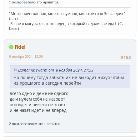
1 пользователю
это нравится.
"Многопрестольная, многоразумная, многохитрая Зевса дочь"
(лат)
-Разве я могу закрыть колодец в который падали звезды ? (C.
Кинг)
fidel
9 ноября 2024, 12:29
#153
Цитата: swarm от 8 ноября 2024, 21:53
Но почему тогда забыть их не выходит нихуя чтобы
из прошлого в сегодня перейти
всего одно и деже не одного
да и нулем себя не назовет
оно идет и ничего не знает
и не назат идет и не вперед
2 пользователям
это нравится.