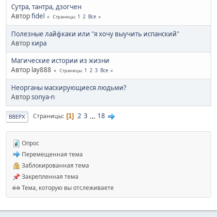
Сутра, тантра, дзогчен
Автор
fidel
1
2
Все
Страницы
Полезные лайфкаки или "я хочу выучить испанский"
Автор
кира
Магические истории из жизни
Автор lay888
1
2
3
Все
Страницы
Неорганы маскирующиеся людьми?
Автор
sonya-n
2
3
...
18
Страницы
1
ВВЕРХ
Опрос
Перемещенная тема
Заблокированная тема
Закрепленная тема
Тема, которую вы отслеживаете