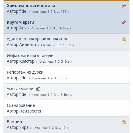
Христианство и логика
Автор
fidel
1
2
3
...
179
Страницы
Кругом враги !
Автор Аня
1
2
3
...
6
Все
Страницы
единственная правильная цель
Автор
Айвенго
1
2
3
...
8
Страницы
Инфа с нагваля в тонале
Автор
Крастер
1
2
3
Все
Страницы
Репортаж из дурки
Автор
fidel
1
2
3
...
39
Страницы
Умные мысли :))))
Автор
fidel
1
2
3
...
5
Все
Страницы
Сканирование
Автор
Неизвестен
Вампир
Автор
кира
1
2
3
...
10
Страницы