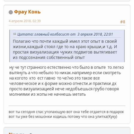
Фрау Конь
4 апреля 2018, 02:39
#8
Цитата: главный колбасист от 3 апреля 2018, 22:01
Полагаю что почти каждый имел этот опыт в своей
жизни,каждый стоял где то на краю крыши,и т.д. И
простая визуализация чужих подвигов вытягивает
из подсознания собственный опыт
ну че тут странного естественно что было в опыте то легко
вытянуть а что небыло то никак.например если смотреть
на когото кто ест гавно то че?но это такое все
человеческое и к форме можно отнести.и практики дх
просто визуализацией нече недобъешься грубо говоря
молниями из жопы не начнешь метать
вот ты сегодня спас утопающую вот она тебе отдается в подарок
вот ты уже без мошонки ходишь потому что она улитка(Куку)