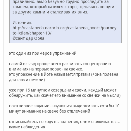
правильно. Было безумно трудно проследить за
камнем, который катился с горы, цепляясь по пути
за другие камни и сталкивая их вниз.
Источник:
http://castaneda.darorla.org/castaneda_books/journey-
to-ixtlan/chapter-13/
©сайт Дар Орла
это один из примеров упражнений
на мой взгляд проще всего развивать концентрацию
внимания на первых порах - на свечке.
это упражнение в йоге называется тратака (+она полезна
для глаз и печени)
уже при 15 минутном созерцании свечи, каждый может
обнаружить, как скачет его внимание со свечки на мысли)
пока первое задание - научиться выдерживать хотя бы 10
минут внимание на свече без отвлечений
отписывайтесь по ходу выполнения, с чем сталкиваетесь,
какие наблюдения