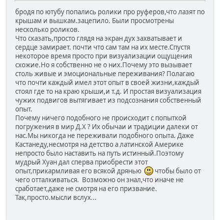
бродя по ютубу попались ролики про руферов,что лазят по
крышам и вышкам.зацепило. Были просмотрены
несколько роликов.
Что сказать,просто глядя на экран дух захватывает и
сердце замирает. почти что сам там на их месте.Спустя
некоторое время просто при визуализации ощущения
схожие.Но я собственно не о них.Почему это вызывает
столь живые и эмоциональные переживания? Полагаю
что почти каждый имел этот опыт в своей жизни,каждый
стоял где то на краю крыши,и т.д. И простая визуализация
чужих подвигов вытягивает из подсознания собственный
опыт.
Почему ничего подобного не происходит с попыткой
погружения в мир Д.Х ? Их обычаи и традиции далеки от
нас.Мы никогда не переживали подобного опыта. Даже
Кастанеду,несмотря на детство а латинской Америке
непросто было наставить на путь истинный.Поэтому
мудрый Хуан дал сперва приобрести этот
опыт,прикармливая его всякой дрянью
чтобы было от
чего отталкиваться. Возможно он знал,что иначе не
сработает,даже не смотря на его призвание.
Так,просто.мысли вслух...