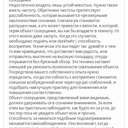
созерцания.
Недостаточно владеть лишь устойчивостью. Нужно также
иметь чистоту. Обретению чистоты препятствует
расслабленность, которая вызывается чрезмерными
наклонностями сознания. Сначала ум становится
распущен-ным, а это может привести к вялости, в которой,
теряя объект созерцания, вы как бы впадаете в темноту. От
этого можно даже заснуть. Когда это случается,
необходимо поднять или sbekhwhr| способность
восприятия. Технически это выглядит так: думайте о чем-
то вам нравящемся, что доставляет вам радость, или
отправьтесь мысленно на высокую площадку, откуда
открывается без-брежный обзор. Эта техника заставит
сникший ум умножить возможности схватывания объекта.
Посредством вашего собственного опыта нужно
определить, когда спо-собность к восприятию становится
слишком возбужденной или чересчур рас-слабленной, и
подобрать наилучшую практику для понижения или
повышения соответственно.
Объект созерцания, представляемый вами видимым,
должен удерживать-ся в сознании вниманием. За всем
этим вы пристально наблюдаете, как будто из-за угла, до
тех пор пока не увидите объект ясно и прочно.
Способность за-ниматься подобным подсматриванием
называется самонаблюдением. Оно возникает, когда