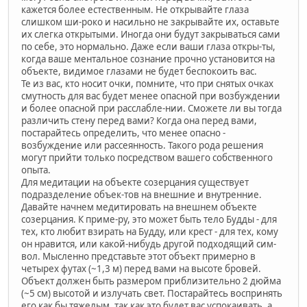
кажется более естественным. Не открывайте глаза
слишком ши-роко и насильно не закрывайте их, оставьте
их слегка открытыми. Иногда они будут закрываться сами
по себе, это нормально. Даже если ваши глаза откры-ты,
когда ваше ментальное сознание прочно установится на
объекте, видимое глазами не будет беспокоить вас.
Те из вас, кто носит очки, помните, что при снятых очках
смутность для вас будет менее опасной при возбуждении
и более опасной при расслабле-нии. Сможете ли вы тогда
различить стену перед вами? Когда она перед вами,
постарайтесь определить, что менее опасно -
возбуждение или рассеянность. Такого рода решения
могут прийти только посредством вашего собственного
опыта.
Для медитации на объекте созерцания существует
подразделение объек-тов на внешние и внутренние.
Давайте начнем медитировать на внешнем объекте
созерцания. К приме-ру, это может быть тело Будды - для
тех, кто любит взирать на Будду, или крест - для тех, кому
он нравится, или какой-нибудь другой подходящий сим-
вол. Мысленно представьте этот объект примерно в
четырех футах (~1,3 м) перед вами на высоте бровей.
Объект должен быть размером приблизительно 2 дюйма
(~5 см) высотой и излучать свет. Постарайтесь воспринять
его как бы тяжелым, так как это будет вас успокаивать, а