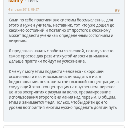
Nancy
Гость
4 апреля 2018, 09:57
#9
Сами по себе практики вне системы бессмысленны, для
этого и нужен учитель, наставник, тот, кто уже дошел до
каких-то состояний и поэтапно от простого к сложному
может подвести ученика к определенным состояниям и
видению.
Я предлагаю начать с работы со свечкой, потому что это
самое простое для развития устойчивости внимания.
Дальше практики пойдут на усложнение.
К чему я могу этим подвести человека - к хорошей
осознанности в ос и возможности входить в исс в
бодрствовании, опять же за счёт высокой концентрации, а
следующий этап - концентрация на внутреннем, перенос
центра восприятия с разума на волю, превалирование
использования второго внимания над первым. В общем,
этим и занимается Федя. Только, чтобы дойти до его
уровня восприятия многим нужно проделать долгий путь