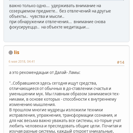
важно только одно... удерживать внимание на
созерцаемом предмете.. без отвлечений на другые
объекты.. чувства и мысли..
при обнаружении отвлечения... внимание снова
фокусируеццо.. на объекте медитацыи...
lis
6 мая 2018, 04:41
#14
а это рекомендацыи от Далай- Ламы:
"..Собравшиеся здесь сегодня ищут средства,
отличающиеся от обычных в до-ставлении счастья и
уменьшении мук. Мы главным образом занимаемся тех-
никами, в основе которых - способности к внутреннему
изменению мышления.
В прошлом многие мудрецы изложили техники
исправления, упражнения, трансформации сознания, и
для нас весьма важно уважать все системы, ко-торые учат
любить человека и преследовать общие цели. Почитая и
изучая разные системы, каждый откроет уникальные,