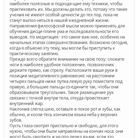
наиболее полезные и подходя-щие ему техники, чтобы
практиковать их. Мы должны делать это, потому что такие
учения не имеют особой ценности до тех пор, пока не
станут выпол-няться в нашей ежедневной жизни.
Направления философской мысли можно применять для
обучения дисци-плине ума и последовательности его
выводов. Но медитация - это самое важ-ное, особенно на
начальных этапах совершенствования. Возможно сегодня,
когда я объясню эту тему, мы могли бы приступить к
практическому занятию.
Прежде всего обратите внимание на свою позу: сложите
ноги в наиболее удобное положение, позвоночник
держите прямо, как стрелу. Расположите ваши руки в
позиции медитативного равновесия: на расстоянии
четырех пальцев ниже пупка левую руку поместите под
правую, а большие пальцы со-едините так, чтобы они
образовывали треугольник. Такое размещение рук
связано с точкой внутри тела, откуда проистекает
внутренний жар.
Наклонив слегка шею, оставьте в покое рот и зубы, как
обычно, и косни-тесь кончиком языка неба у верхних
зубов.
Пусть глаза смотрят пристально и свободно, для этого
нужно, чтобы они были направлены на кончик носа; они
могут быть смотреть и на пол перед ва-ми, если это