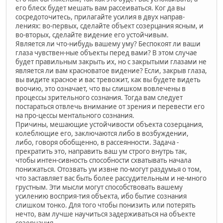
его блеск будет мешать вам рассеиваться. Ког да вы
сосредоточитесь, прилагайте усилия в двух направ-
лениях: во-первых, сделайте объект созерцания ясным, и
во-вторых, сделайте видение его устойчивым.
Является ли что-нибудь вашему уму? Беспокоят ли ваши
глаза чувствен-ные объекты перед вами? В этом случае
будет правильным закрыть их, но с закрытыми глазами не
является ли вам красноватое видение? Если, закрыв глаза,
вы видите красное и вас тревожит, как вы будете видеть
воочию, это означает, что вы слишком вовлечены в
процессы зрительного сознания. Тогда вам следует
постараться отвлечь внимание от зрения и перевести его
на про-цессы ментального сознания.
Причины, мешающие устойчивости объекта созерцания,
колеблющие его, заключаются либо в возбуждении,
либо, говоря обобщенно, в рассеянности. Задача -
прекратить это, направить ваш ум строго внутрь так,
чтобы интен-сивность способности схватывать начала
понижаться. Отозвать ум извне по-могут раздумья о том,
что заставляет вас быть более рассудительным и не-много
грустным. Эти мысли могут способствовать вашему
усилению восприя-тия объекта, ибо бытие сознания
слишком тонко. Для того чтобы понизить или потерять
нечто, вам лучше научиться задерживаться на объекте