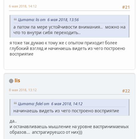
6 мая 2018, 14:12
#21
Цитата: lis от 6 мая 2018, 13:56
а патом па мере устойчивости внимания.. можно на
что то внутри сибя переходить..
я тоже так думаю к тому же с опытом приходит более
глубокий взгляд и начинаешь видеть из чего построено
восприятие
lis
8 мая 2018, 13:12
#22
Цитата: fidel от 6 мая 2018, 14:12
начинаешь видеть из чего построено восприятие
да..
и останавливаешь мышление на уровне васпринимаемых
образов... апстрагируешсо от них)))