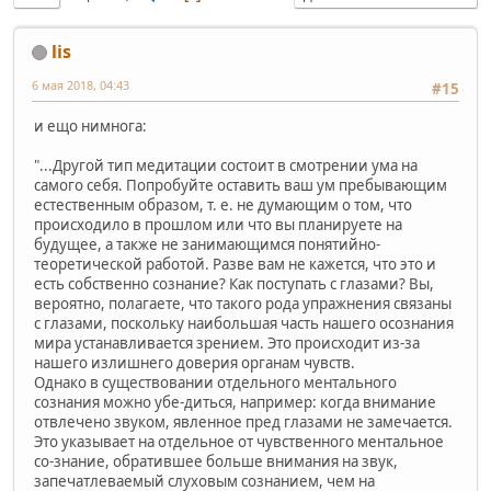
lis
6 мая 2018, 04:43
#15
и ещо нимнога:
"...Другой тип медитации состоит в смотрении ума на
самого себя. Попробуйте оставить ваш ум пребывающим
естественным образом, т. е. не думающим о том, что
происходило в прошлом или что вы планируете на
будущее, а также не занимающимся понятийно-
теоретической работой. Разве вам не кажется, что это и
есть собственно сознание? Как поступать с глазами? Вы,
вероятно, полагаете, что такого рода упражнения связаны
с глазами, поскольку наибольшая часть нашего осознания
мира устанавливается зрением. Это происходит из-за
нашего излишнего доверия органам чувств.
Однако в существовании отдельного ментального
сознания можно убе-диться, например: когда внимание
отвлечено звуком, явленное пред глазами не замечается.
Это указывает на отдельное от чувственного ментальное
со-знание, обратившее больше внимания на звук,
запечатлеваемый слуховым сознанием, чем на