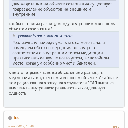
Для медитации на объекте созерцания существует
подразделение объек-тов на внешние и
внутренние.
как бы ты описал разницу между внутренним и внешним
объектом созерцания ?
Цитата: lis от 6 мая 2018, 04:43
Реализуя эту природу ума, мы с са-мого начала
помещаем объект созерцания во внутрь в
соответствии с внут-ренним типом медитации.
Практиковать ее лучше всего утром, в спокойном
месте, когда ум особенно чист и бдителен.
мне этот отрывок кажется объяснением разницы в
медитации на внутреннем и внешнем объекте. Для более
чем рационального западного слушателя ЕСДЛ пытаться
вычленить внутреннюю реальность как отдельную
сущность
lis
6 мая 2018, 13:49
#17