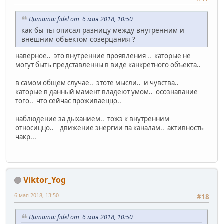
Цитата: fidel от 6 мая 2018, 10:50
как бы ты описал разницу между внутренним и
внешним объектом созерцания ?
наверное.. это внутренние проявления .. каторые не
могут быть представленны в виде канкретного объекта..
в самом общем случае.. этоте мысли.. и чувства..
каторые в данный мамент владеют умом.. осознавание
того.. что сейчас проживаеццо..
наблюдение за дыханием.. тожэ к внутренним
относиццо.. движение энергии па каналам.. активность
чакр...
Viktor_Yog
6 мая 2018, 13:50
#18
Цитата: fidel от 6 мая 2018, 10:50