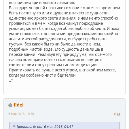
восприятия зрительного сознания.
Благодаря упорной практике сознание может со временем
быть постигну-то или ощущено в качестве сущности
единственно яркого света и знания, в чем нечто способно
проявиться и в чем, когда возникнут подходящие
условия, может быть создан образ любого объекта. И пока
ум не столкнется с внешни-ми предпосылками понятийно-
аналитической рассудочности, он будет пребы-вать
пустым, без какой бы то ни было данности в нем,
подобным чистой воде. Его сущность дана лишь в
переживании. Реализуя эту природу ума, мы с са-мого
начала помещаем объект созерцания во внутрь в
соответствии с внут-ренним типом медитации.
Практиковать ее лучше всего утром, в спокойном месте,
когда ум особенно чист и бдителен.
.."
fidel
6 мая 2018, 10:50
#16
Цитата: lis от 6 мая 2018, 04:41