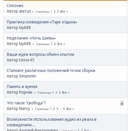
Союзник
Автор
aterus
1
2
3
Все
Страницы
Практика сновидения «Парк отдыха»
Автор lay888
Неделание «Ночь Шивы»
Автор lay888
1
2
Все
Страницы
Ваши идеи вопросы обмен опытом
Автор Istina 45
Сталкинг различных положений точки сборки.
Автор
Sinsinmin
Память и время
Автор
Корнак
1
2
3
Все
Страницы
Что такое "свобода"?
Автор Nancy
1
2
3
...
6
Все
Страницы
Возможности Использования аудио из реала в
сновидениях...
Автор
Андрей Викторович
1
2
Все
Страницы